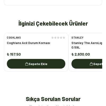
İlginizi Çekebilecek Ürünler
COGHLANS
STANLEY
Coghlans Acil Durum Kornası
Stanley The AeroLight™
0.59L
₺ 157.50
₺ 2,930.00
Sepete Ekle
Sepete 
Sıkça Sorulan Sorular