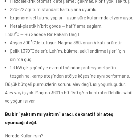
Piezoelektrik otomatik ateşleme: çakmak, kibrit yok. Tek tuş.
220–227 gr tüm standart kartuşlarla uyumlu.
Ergonomik el tutma yapısı — uzun süre kullanımda el yormuyor.
Metal-plastik hibrit gövde — hafif ama sağlam.
1.300°C — Bu Sadece Bir Rakam Değil
Ahşap 300°C'de tutuşur. Magma 360, onun 4 katı ısı üretir.
Çelik 1.370°C'de erir. Lehim, bükme, şekillendirme işleri için
sınırda güç.
1,3 kW çıkış gücüyle ev mutfağından profesyonel şefin
tezgahına, kamp ateşinden atölye köşesine aynı performans.
Düşük bütçeli pürmüzlerin sorunu alev değil, ısı yoğunluğudur.
Alev var, iş yok. Magma 360'ta 50–140 g/sa kontrol edilebilir, sabit
ve yoğun ısı var.
Bu bir "yaktım mı yaktım" aracı, dekoratif bir ateş
oyuncağı değil.
Nerede Kullanırsın?