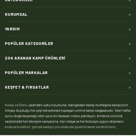
+
KURUMSAL
+
YARDIM
+
POPÜLER KATEGORILER
+
ÇOK ARANAN KAMP ÜRÜNLERI
+
POPÜLER MARKALAR
+
KEŞFET & FIRSATLAR
Kamp ve Ötesi
, çadırdan uyku tulumuna, mangaldan kamp mutfağına kampçının
ihtiyaç duyduğu her şeyi tek adreste toplayan online kamp mağazasıdır. İster hafta
sonu doğa kaçamağı ister uzun bir karavan rotası planlayın; binlerce ürünlük
seçkimizde her deneyim seviyesine, her rotaya ve her bütçeye uygun ekipmanı
kolayca bulabilir, gerçek kampçı yorumlarıyla güvenle karar verebilirsiniz.
Kampın kalbi çadırdır:
kamp çadırı
kategorimizde 2, 3 ve 4 kişilik modellerden aile