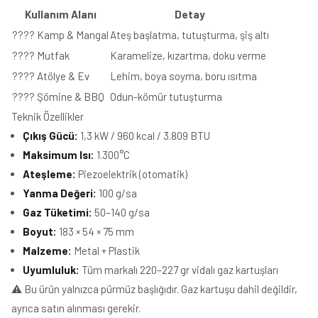
Kullanım Alanı
Detay
????️ Kamp & Mangal
Ateş başlatma, tutuşturma, şiş altı
????️ Mutfak
Karamelize, kızartma, doku verme
???? Atölye & Ev
Lehim, boya soyma, boru ısıtma
???? Şömine & BBQ
Odun-kömür tutuşturma
Teknik Özellikler
Çıkış Gücü:
1,3 kW / 960 kcal / 3.809 BTU
Maksimum Isı:
1.300°C
Ateşleme:
Piezoelektrik (otomatik)
Yanma Değeri:
100 g/sa
Gaz Tüketimi:
50–140 g/sa
Boyut:
183 × 54 × 75 mm
Malzeme:
Metal + Plastik
Uyumluluk:
Tüm markalı 220–227 gr vidalı gaz kartuşları
⚠️ Bu ürün yalnızca pürmüz başlığıdır. Gaz kartuşu dahil değildir,
ayrıca satın alınması gerekir.