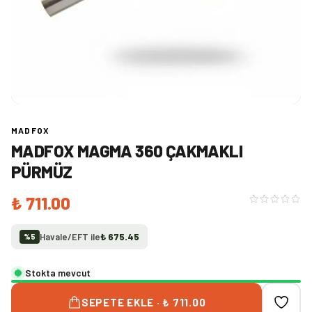
MADFOX
MADFOX MAGMA 360 ÇAKMAKLI
PÜRMÜZ
₺ 711.00
Havale/EFT ile
₺ 675.45
%
5
Stokta mevcut
SEPETE EKLE · ₺ 711.00