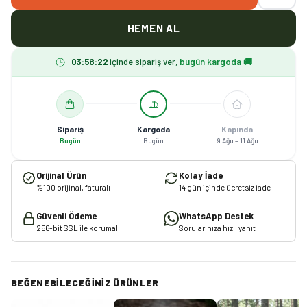
HEMEN AL
03
:
58
:
22
içinde sipariş ver,
bugün kargoda 🚚
Sipariş
Kargoda
Kapında
Bugün
Bugün
9 Ağu – 11 Ağu
Orijinal Ürün
Kolay İade
%100 orijinal, faturalı
14 gün içinde ücretsiz iade
Güvenli Ödeme
WhatsApp Destek
256-bit SSL ile korumalı
Sorularınıza hızlı yanıt
BEĞENEBILECEĞINIZ ÜRÜNLER