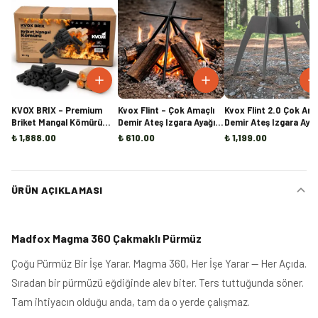
KVOX BRIX – Premium
Kvox Flint – Çok Amaçlı
Kvox Flint 2.0 Çok Ama
Briket Mangal Kömürü
Demir Ateş Izgara Ayağı |
Demir Ateş Izgara Ayağı
(10KG)
Mangal, Ocak ve Şömine
Mangal, Ocak ve Şömi
₺ 1,888.00
₺ 610.00
₺ 1,199.00
İçi Odun Tutucu
İçi Odun Tutucu
ÜRÜN AÇIKLAMASI
Madfox Magma 360 Çakmaklı Pürmüz
Çoğu Pürmüz Bir İşe Yarar. Magma 360, Her İşe Yarar — Her Açıda.
Sıradan bir pürmüzü eğdiğinde alev biter. Ters tuttuğunda söner.
Tam ihtiyacın olduğu anda, tam da o yerde çalışmaz.