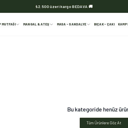
₺2.500 üzeri kargo BEDAVA 🚚
KVOX ürünlerinde kargo her zaman bedava 🔥
P MUTFAĞI
MANGAL & ATEŞ
MASA - SANDALYE
BIÇAK - ÇAKI
KAMP 
Bu kategoride henüz ürü
Tüm Ürünlere Göz At