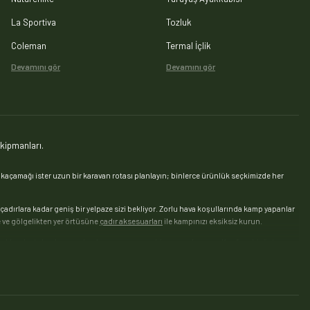
La Sportiva
Tozluk
Coleman
Termal İçlik
Devamını gör
Devamını gör
kipmanları.
açamağı ister uzun bir karavan rotası planlayın; binlerce ürünlük seçkimizde her
 çadırlara kadar geniş bir yelpaze sizi bekliyor. Zorlu hava koşullarında kamp yapanlar
nte ve gölgelikten yer örtüsüne
çadır aksesuarları
ile kampınızı eksiksiz kurun.
kışlık uyku tulumlarına — her kampçıya uygun bir seçenek sunar. Konforu bir üst
yif için
kamp hamağı
seçenekleri bulunur.
rü, odun ve tutuşturucu
çeşitleri; ızgara teli, maşa, şiş ve önlük gibi
mangal
z
çelik termos ve matara
ile saatlerce sıcak ya da soğuk kalsın. Uzun kamplarda
buzluk