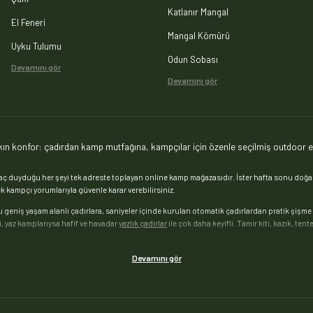
Katlanır Mangal
El Feneri
Mangal Kömürü
Uyku Tulumu
Odun Sobası
Devamını gör
Devamını gör
ın konfor: çadırdan kamp mutfağına, kampçılar için özenle seçilmiş outdoor e
duyduğu her şeyi tek adreste toplayan online kamp mağazasıdır. İster hafta sonu doğa k
 kampçı yorumlarıyla güvenle karar verebilirsiniz.
u geniş yaşam alanlı çadırlara, saniyeler içinde kurulan otomatik çadırlardan pratik şişme
, yaz kamplarıysa hafif ve havadar
yazlık çadırlar
ile çok daha keyifli. Tamir kiti, kazık, te
eçebileceğiniz
uyku tulumu
modelleri — yazlık ince tulumlardan eksi derecelere dayanıklı 
lik şişme yataklar, kendinden şişen matlar ve yalıtımlı kamp minderleri; ağaçlar arasında ke
Devamını gör
mangal ve barbekü modellerini bir arada sunuyoruz. Ateşinizi hızla yakmanız için
mangal kömü
eri,
kamp tenceresi, sefer tası ve pişirme setleri
ile mutfağınızı doğaya kurun; içeceklerini