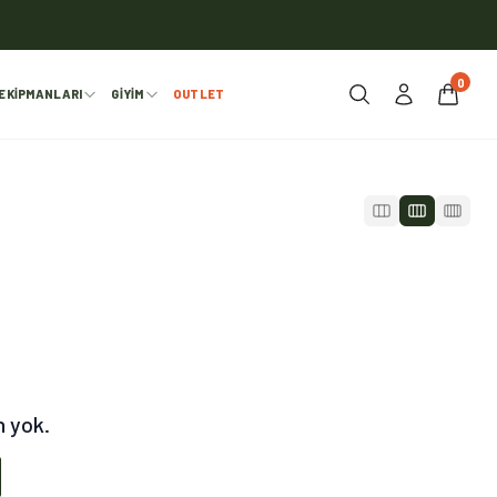
0
EKIPMANLARI
GIYIM
OUTLET
n yok.