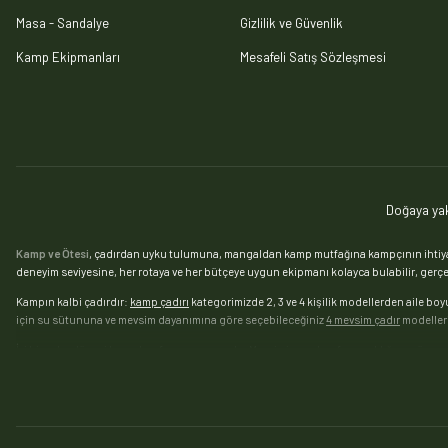
Masa - Sandalye
Gizlilik ve Güvenlik
Kamp Ekipmanları
Mesafeli Satış Sözleşmesi
Doğaya yak
Kamp ve Ötesi
, çadırdan uyku tulumuna, mangaldan kamp mutfağına kampçının ihtiyaç 
deneyim seviyesine, her rotaya ve her bütçeye uygun ekipmanı kolayca bulabilir, gerçek
Kampın kalbi çadırdır:
kamp çadırı
kategorimizde 2, 3 ve 4 kişilik modellerden aile boy
için su sütununa ve mevsim dayanımına göre seçebileceğiniz
4 mevsim çadır
modelleri
İyi bir uyku düzeni kamp konforunun yarısıdır. Mevsimine ve konfor sıcaklığına göre s
seviyeye taşımak isteyenler için
şişme yatak ve kamp matı
kategorimizde tek ve çift kişi
Mangal keyfini doğaya taşımak isteyenler için
katlanır mangal
, valiz tipi taşınabilir 
ekipmanları
her sofraya hazır. Kamp yemeklerinde
kamp ocağı
ve kartuşlu ocak modell
çanta, soğutucu çanta ve araç buzdolabı
taze gıda derdinizi çözer.