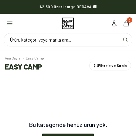
₺2.500 üzeri kargo BEDAVA 🚚
KVOX ürünlerinde kargo her zaman bedava 🔥
0
Ürün, kategori veya marka ara...
Ana Sayfa
›
Easy Camp
EASY CAMP
Filtrele ve Sırala
Bu kategoride henüz ürün yok.