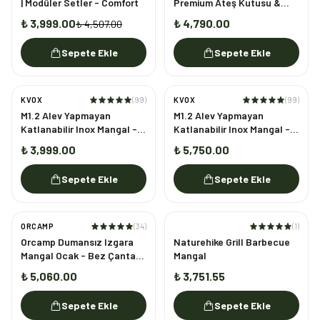
| Modüler Setler - Comfort
Premium Ateş Kutusu &
Mangal
₺ 3,999.00
₺ 4,790.00
₺ 4,507.00
Sepete Ekle
Sepete Ekle
KVOX
(
99
)
KVOX
(
99
)
M1.2 Alev Yapmayan
M1.2 Alev Yapmayan
Katlanabilir Inox Mangal -
Katlanabilir Inox Mangal -
Aile Boyu
Ziyafet Boyu
₺ 3,999.00
₺ 5,750.00
Sepete Ekle
Sepete Ekle
ORCAMP
(
34
)
(
1
)
Orcamp Dumansız Izgara
Naturehike Grill Barbecue
Mangal Ocak - Bez Çantalı
Mangal
- Gaz Stop Emniyetli
₺ 5,060.00
₺ 3,751.55
Sepete Ekle
Sepete Ekle