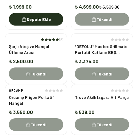
₺ 1,999.00
₺ 4,699.00
₺ 5,509.00
Sepete Ekle
Tükendi
(
2
)
TÜKENDI
TÜKENDI
Şarjlı Ateş ve Mangal
*DEFOLU* Madfox Grillmate
Üfleme Aracı
Portatif Katlanır BBQ
Mangal
₺ 2,500.00
₺ 3,375.00
Tükendi
Tükendi
ORCAMP
TÜKENDI
TÜKENDI
Orcamp Frigon Portatif
Trove Akıllı Izgara Alt Parça
Mangal
₺ 3,550.00
₺ 539.00
Tükendi
Tükendi