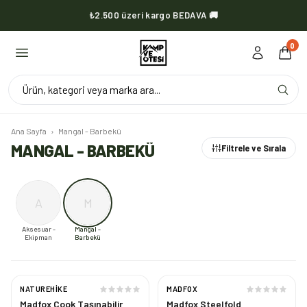
KVOX ürünlerinde kargo her zaman bedava 🔥
0
Ürün, kategori veya marka ara...
Ana Sayfa
›
Mangal - Barbekü
MANGAL - BARBEKÜ
Filtrele ve Sırala
A
M
Aksesuar -
Mangal -
Ekipman
Barbekü
NATUREHIKE
MADFOX
Madfox Cook Taşınabilir
Madfox Steelfold