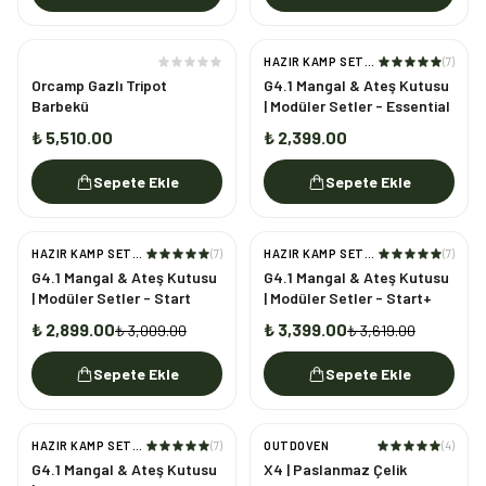
HAZIR KAMP SETLERI
(
7
)
Orcamp Gazlı Tripot
G4.1 Mangal & Ateş Kutusu
Barbekü
| Modüler Setler - Essential
₺ 5,510.00
₺ 2,399.00
Sepete Ekle
Sepete Ekle
HAZIR KAMP SETLERI
(
7
)
HAZIR KAMP SETLERI
(
7
)
%
4
%
6
G4.1 Mangal & Ateş Kutusu
G4.1 Mangal & Ateş Kutusu
| Modüler Setler - Start
| Modüler Setler - Start+
₺ 2,899.00
₺ 3,399.00
₺ 3,009.00
₺ 3,619.00
Sepete Ekle
Sepete Ekle
HAZIR KAMP SETLERI
(
7
)
OUTDOVEN
(
4
)
%
11
G4.1 Mangal & Ateş Kutusu
X4 | Paslanmaz Çelik