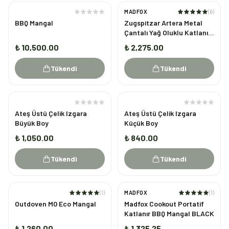
MADFOX
(
6
)
TÜKENDI
TÜKENDI
BBQ Mangal
Zugspitzar Artera Metal
Çantalı Yağ Oluklu Katlanır
Mangal
₺ 10,500.00
₺ 2,275.00
Tükendi
Tükendi
TÜKENDI
TÜKENDI
Ateş Üstü Çelik Izgara
Ateş Üstü Çelik Izgara
Büyük Boy
Küçük Boy
₺ 1,050.00
₺ 840.00
Tükendi
Tükendi
(
1
)
MADFOX
(
1
)
TÜKENDI
TÜKENDI
Outdoven M0 Eco Mangal
Madfox Cookout Portatif
Katlanır BBQ Mangal BLACK
₺ 1,260.00
₺ 1,325.25