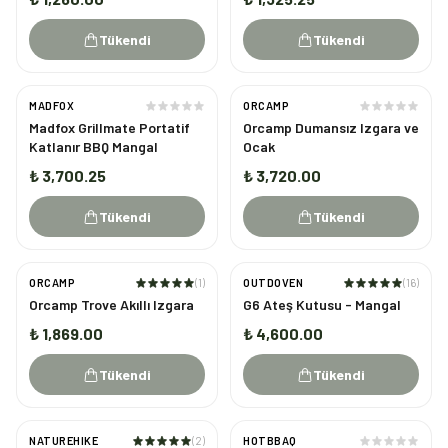
Tükendi
Tükendi
MADFOX
ORCAMP
TÜKENDI
TÜKENDI
Madfox Grillmate Portatif
Orcamp Dumansız Izgara ve
Katlanır BBQ Mangal
Ocak
₺ 3,700.25
₺ 3,720.00
Tükendi
Tükendi
ORCAMP
(
1
)
OUTDOVEN
(
16
)
TÜKENDI
TÜKENDI
Orcamp Trove Akıllı Izgara
G6 Ateş Kutusu - Mangal
₺ 1,869.00
₺ 4,600.00
Tükendi
Tükendi
NATUREHIKE
(
2
)
HOTBBAQ
TÜKENDI
TÜKENDI