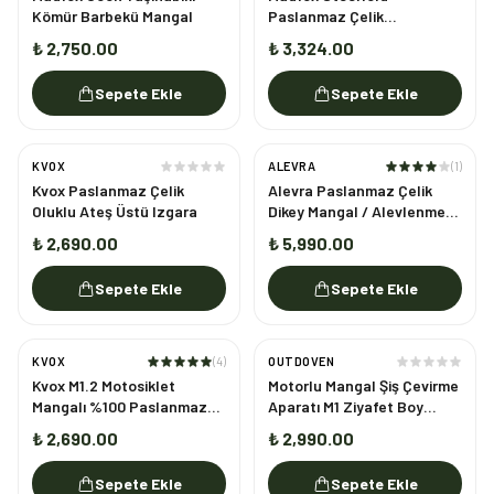
Kömür Barbekü Mangal
Paslanmaz Çelik
Katlanabilir Mangal
₺ 2,750.00
₺ 3,324.00
Sepete Ekle
Sepete Ekle
KVOX
ALEVRA
(
1
)
Kvox Paslanmaz Çelik
Alevra Paslanmaz Çelik
Oluklu Ateş Üstü Izgara
Dikey Mangal / Alevlenme
Olmadan Kolay Mangal
₺ 2,690.00
₺ 5,990.00
Sepete Ekle
Sepete Ekle
KVOX
(
4
)
OUTDOVEN
Kvox M1.2 Motosiklet
Motorlu Mangal Şiş Çevirme
Mangalı %100 Paslanmaz
Aparatı M1 Ziyafet Boy
Çelik
Uyumlu
₺ 2,690.00
₺ 2,990.00
Sepete Ekle
Sepete Ekle