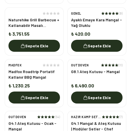
GENEL
(
9
)
Naturehike Grill Barbecue +
Ayaklı Emaye Kara Mangal -
Katlanabilir Masalı
Yağ Oluklu
SANDSTONE
₺ 3,751.55
₺ 420.00
Sepete Ekle
Sepete Ekle
MADFOX
OUTDOVEN
(
11
)
Madfox Roadtrip Portatif
G8.1 Ateş Kutusu - Mangal
Katlanır BBQ Mangal
₺ 1,230.25
₺ 6,490.00
Sepete Ekle
Sepete Ekle
OUTDOVEN
(
54
)
HAZIR KAMP SETLERI
(
7
)
TÜKENDI
G4.1 Ateş Kutusu - Ocak -
G4.1 Mangal & Ateş Kutusu
Mangal
| Modüler Setler - Chef