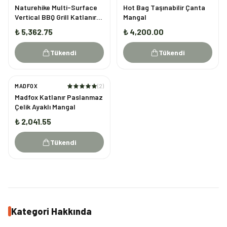
Naturehike Multi-Surface
Hot Bag Taşınabilir Çanta
Vertical BBQ Grill Katlanır
Mangal
Ayaklı Mangal
₺ 5,362.75
₺ 4,200.00
Tükendi
Tükendi
MADFOX
(
2
)
TÜKENDI
Madfox Katlanır Paslanmaz
Çelik Ayaklı Mangal
₺ 2,041.55
Tükendi
Kategori Hakkında