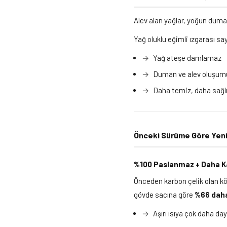
Alev alan yağlar, yoğun duma
Yağ oluklu eğimli ızgarası s
Yağ ateşe damlamaz
Duman ve alev oluşumu
Daha temiz, daha sağlık
Önceki Sürüme Göre Yenil
%100 Paslanmaz + Daha Ka
Önceden karbon çelik olan kö
gövde sacına göre
%66 daha
Aşırı ısıya çok daha day