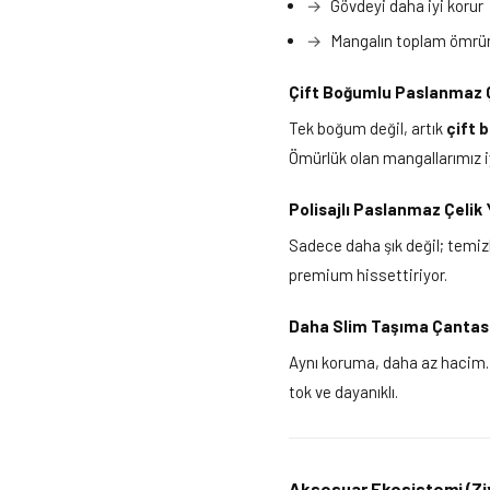
Gövdeyi daha iyi korur
Mangalın toplam ömrünü
Çift Boğumlu Paslanmaz Ç
Tek boğum değil, artık
çift 
Ömürlük olan mangallarımız i
Polisajlı Paslanmaz Çelik
Sadece daha şık değil; temizl
premium hissettiriyor.
Daha Slim Taşıma Çantas
Aynı koruma, daha az hacim. 
tok ve dayanıklı.
Aksesuar Ekosistemi (Ziy