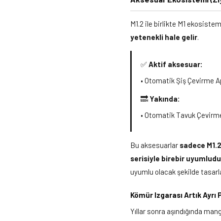
M1.2 ile birlikte M1 ekosiste
yetenekli hale gelir
.
✅
Aktif aksesuar:
• Otomatik Şiş Çevirme A
🔜
Yakında:
• Otomatik Tavuk Çevirm
Bu aksesuarlar
sadece M1.2'
serisiyle birebir uyumludu
uyumlu olacak şekilde tasarl
Kömür Izgarası Artık Ayrı 
Yıllar sonra aşındığında man