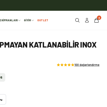
0
EKIPMANLARI
GIYIM
OUTLET
APMAYAN KATLANABILIR INOX
100 değerlendirme
05
yu