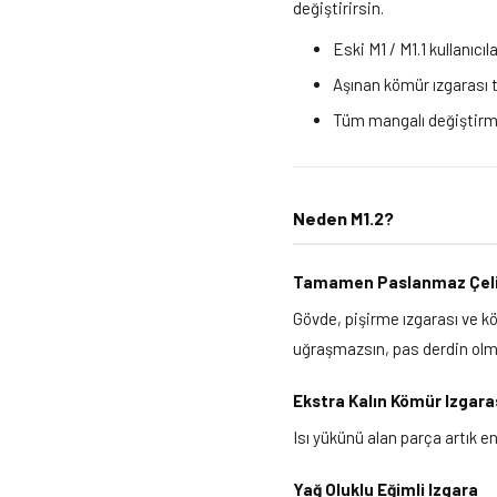
değiştirirsin.
Eski M1 / M1.1 kullanıcıl
Aşınan kömür ızgarası te
Tüm mangalı değiştirme
Neden M1.2?
Tamamen Paslanmaz Çeli
Gövde, pişirme ızgarası ve k
uğraşmazsın, pas derdin olmaz
Ekstra Kalın Kömür Izgara
Isı yükünü alan parça artık en
Yağ Oluklu Eğimli Izgara