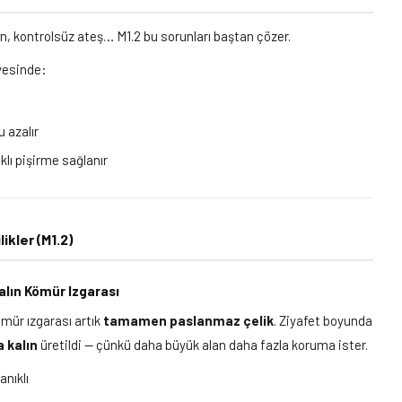
n, kontrolsüz ateş… M1.2 bu sorunları baştan çözer.
ayesinde:
 azalır
lı pişirme sağlanır
ikler (M1.2)
lın Kömür Izgarası
mür ızgarası artık
tamamen paslanmaz çelik
. Ziyafet boyunda
 kalın
üretildi — çünkü daha büyük alan daha fazla koruma ister.
anıklı