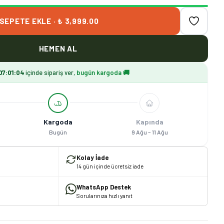
SEPETE EKLE · ₺ 3,999.00
HEMEN AL
07
:
01
:
03
içinde sipariş ver,
bugün kargoda 🚚
Kargoda
Kapında
Bugün
9 Ağu – 11 Ağu
Kolay İade
14 gün içinde ücretsiz iade
WhatsApp Destek
Sorularınıza hızlı yanıt