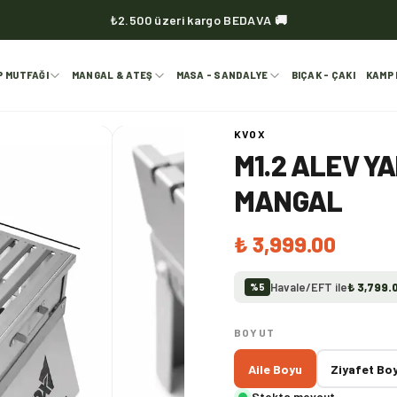
₺2.500 üzeri kargo BEDAVA 🚚
KVOX ürünlerinde kargo her zaman bedava 🔥
P MUTFAĞI
MANGAL & ATEŞ
MASA - SANDALYE
BIÇAK - ÇAKI
KAMP 
KVOX
M1.2 ALEV Y
MANGAL
₺ 3,999.00
Havale/EFT ile
₺ 3,799.
%
5
BOYUT
Aile Boyu
Ziyafet Bo
Stokta mevcut