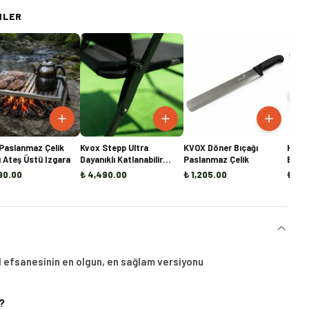
NLER
Paslanmaz Çelik
Kvox Stepp Ultra
KVOX Döner Bıçağı
KVOX
u Ateş Üstü Izgara
Dayanıklı Katlanabilir
Paslanmaz Çelik
Brike
Kamp Sandalyesi
(10KG
90.00
₺ 4,490.00
₺ 1,205.00
₺ 1,8
 efsanesinin en olgun, en sağlam versiyonu
?