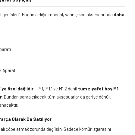
mi genişledi. Bugün aldığın mangal, yarın çıkan aksesuarlarla
daha
paratı
e Aparatı
ye özel değildir
— M1, M1.1 ve M1.2 dahil
tüm ziyafet boy M1
r
. Bundan sonra çıkacak tüm aksesuarlar da geriye dönük
anacaktır.
Parça Olarak Da Satılıyor
galı çöpe atmak zorunda değilsin. Sadece kömür ızgarasını