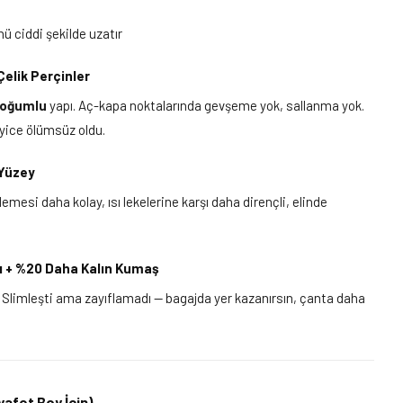
 ciddi şekilde uzatır
elik Perçinler
boğumlu
yapı. Aç-kapa noktalarında gevşeme yok, sallanma yok.
yice ölümsüz oldu.
 Yüzey
emesi daha kolay, ısı lekelerine karşı daha dirençli, elinde
ı + %20 Daha Kalın Kumaş
Slimleşti ama zayıflamadı — bagajda yer kazanırsın, çanta daha
afet Boy İçin)