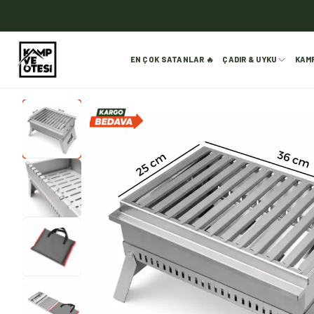
EN ÇOK SATANLAR 🔥
ÇADIR & UYKU
KAM