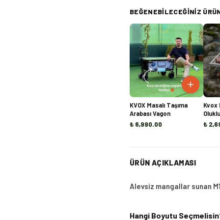
BEĞENEBILECEĞINIZ ÜRÜ
KVOX Masalı Taşıma
Kvox 
Arabası Vagon
Olukl
₺ 6,990.00
₺ 2,6
ÜRÜN AÇIKLAMASI
Alevsiz mangallar sunan M1
Hangi Boyutu Seçmelisin