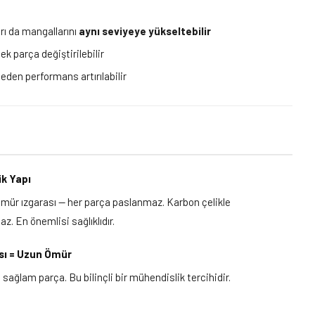
arı da mangallarını
aynı seviyeye yükseltebilir
k parça değiştirilebilir
den performans artırılabilir
k Yapı
ömür ızgarası — her parça paslanmaz. Karbon çelikle
. En önemlisi sağlıklıdır.
sı = Uzun Ömür
 sağlam parça. Bu bilinçli bir mühendislik tercihidir.