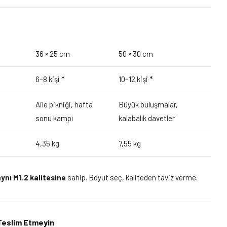
Aile Boyu
Ziyafet Boyu
36 × 25 cm
50 × 30 cm
6–8 kişi *
10–12 kişi *
Aile pikniği, hafta
Büyük buluşmalar,
sonu kampı
kalabalık davetler
4,35 kg
7,55 kg
nı M1.2 kalitesine
sahip. Boyut seç, kaliteden taviz verme.
 Teslim Etmeyin