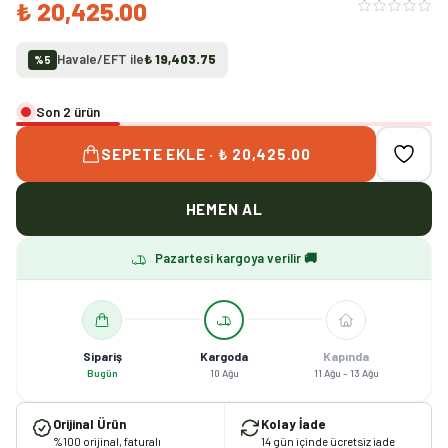
₺ 20,425.00
Havale/EFT ile
₺ 19,403.75
%
5
Son 2 ürün
SEPETE EKLE · ₺ 20,425.00
HEMEN AL
Pazartesi kargoya verilir 🚚
Sipariş
Kargoda
Kapında
Bugün
10 Ağu
11 Ağu – 13 Ağu
Orijinal Ürün
Kolay İade
%100 orijinal, faturalı
14 gün içinde ücretsiz iade