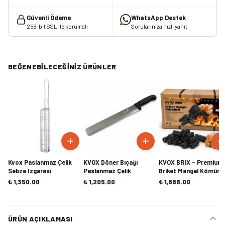
Güvenli Ödeme
WhatsApp Destek
256-bit SSL ile korumalı
Sorularınıza hızlı yanıt
BEĞENEBILECEĞINIZ ÜRÜNLER
Kvox Paslanmaz Çelik
KVOX Döner Bıçağı
KVOX BRIX – Premium
Sebze Izgarası
Paslanmaz Çelik
Briket Mangal Kömürü
(10KG)
₺ 1,350.00
₺ 1,205.00
₺ 1,888.00
ÜRÜN AÇIKLAMASI