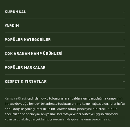
+
KURUMSAL
+
YARDIM
+
POPÜLER KATEGORILER
+
ÇOK ARANAN KAMP ÜRÜNLERI
+
POPÜLER MARKALAR
+
KEŞFET & FIRSATLAR
Kamp ve Ötesi
, çadırdan uyku tulumuna, mangaldan kamp mutfağına kampçının
ihtiyaç duyduğu her şeyi tek adreste toplayan online kamp mağazasıdır. İster hafta
sonu doğa kaçamağı ister uzun bir karavan rotası planlayın; binlerce ürünlük
seçkimizde her deneyim seviyesine, her rotaya ve her bütçeye uygun ekipmanı
kolayca bulabilir, gerçek kampçı yorumlarıyla güvenle karar verebilirsiniz.
Kampın kalbi çadırdır:
kamp çadırı
kategorimizde 2, 3 ve 4 kişilik modellerden aile