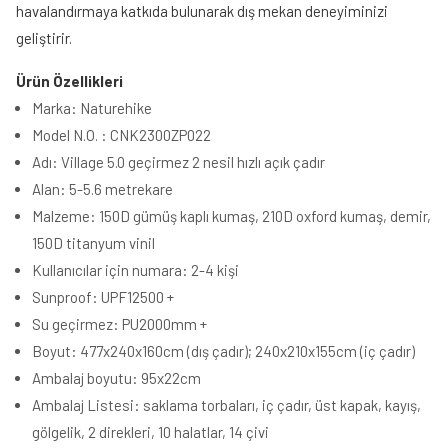
havalandırmaya katkıda bulunarak dış mekan deneyiminizi
geliştirir.
Ürün Özellikleri
Marka: Naturehike
Model N.O. : CNK2300ZP022
Adı: Village 5.0 geçirmez 2 nesil hızlı açık çadır
Alan: 5-5.6 metrekare
Malzeme: 150D gümüş kaplı kumaş, 210D oxford kumaş, demir,
150D titanyum vinil
Kullanıcılar için numara: 2-4 kişi
Sunproof: UPF12500 +
Su geçirmez: PU2000mm +
Boyut: 477x240x160cm (dış çadır); 240x210x155cm (iç çadır)
Ambalaj boyutu: 95x22cm
Ambalaj Listesi: saklama torbaları, iç çadır, üst kapak, kayış,
gölgelik, 2 direkleri, 10 halatlar, 14 çivi