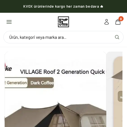
KVOX ürünlerinde kargo her zaman bedava 🔥
0
Ürün, kategori veya marka ara...