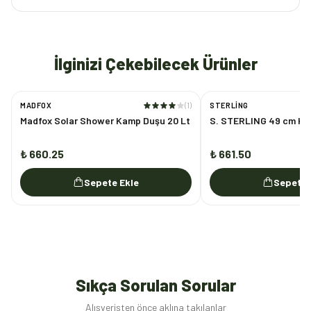
İlginizi Çekebilecek Ürünler
MADFOX
(
1
)
STERLING
Madfox Solar Shower Kamp Duşu 20 Lt
S. STERLING 49 cm Kür
₺ 660.25
₺ 661.50
Sepete Ekle
Sepete 
Sıkça Sorulan Sorular
Alışverişten önce aklına takılanlar