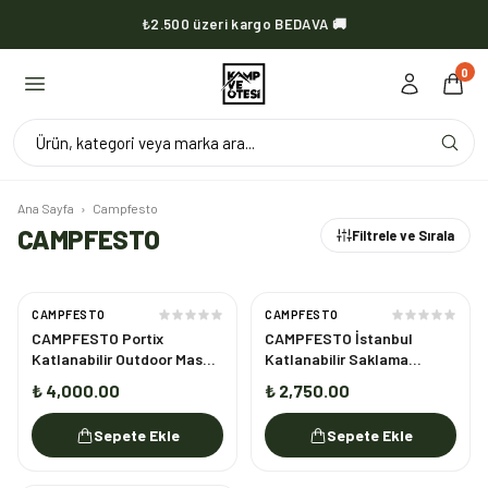
₺2.500 üzeri kargo BEDAVA 🚚
KVOX ürünlerinde kargo her zaman bedava 🔥
0
Ürün, kategori veya marka ara...
Ana Sayfa
›
Campfesto
CAMPFESTO
Filtrele ve Sırala
CAMPFESTO
CAMPFESTO
CAMPFESTO Portix
CAMPFESTO İstanbul
Katlanabilir Outdoor Masa
Katlanabilir Saklama
60x40 cm Taşınabilir Piknik
Kutusu Kapaklı Organizer
₺ 4,000.00
₺ 2,750.00
& Laptop Masası
Kamp & Araç Depolama
Kutusu
Sepete Ekle
Sepete Ekle