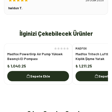
haldun T.
İlginizi Çekebilecek Ürünler
MADFOX
Madfox PowerGrip Air Pump Yüksek
Madfox Tritech Luftbet
Basınçlı El Pompası
Kişilik Şişme Yatak
₺ 1,040.25
₺ 1,211.25
Sepete Ekle
Sepete 