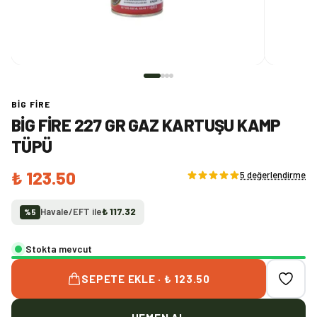
BIG FIRE
BIG FIRE 227 GR GAZ KARTUŞU KAMP
TÜPÜ
₺ 123.50
5 değerlendirme
Havale/EFT ile
₺ 117.32
%
5
Stokta mevcut
SEPETE EKLE · ₺ 123.50