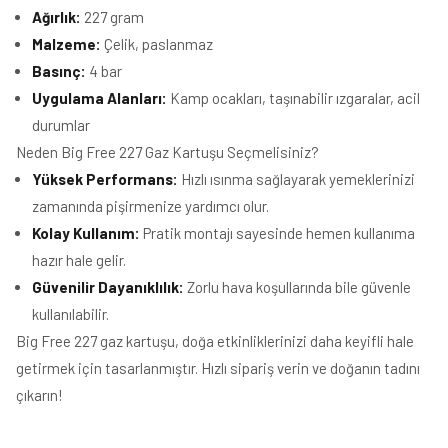
Ağırlık:
227 gram
Malzeme:
Çelik, paslanmaz
Basınç:
4 bar
Uygulama Alanları:
Kamp ocakları, taşınabilir ızgaralar, acil
durumlar
Neden Big Free 227 Gaz Kartuşu Seçmelisiniz?
Yüksek Performans:
Hızlı ısınma sağlayarak yemeklerinizi
zamanında pişirmenize yardımcı olur.
Kolay Kullanım:
Pratik montajı sayesinde hemen kullanıma
hazır hale gelir.
Güvenilir Dayanıklılık:
Zorlu hava koşullarında bile güvenle
kullanılabilir.
Big Free 227 gaz kartuşu, doğa etkinliklerinizi daha keyifli hale
getirmek için tasarlanmıştır. Hızlı sipariş verin ve doğanın tadını
çıkarın!