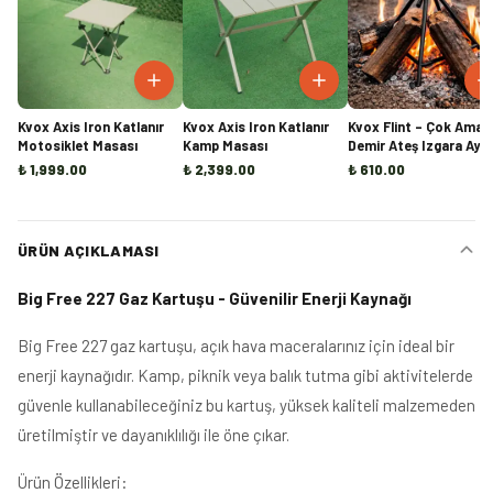
Kvox Axis Iron Katlanır
Kvox Axis Iron Katlanır
Kvox Flint – Çok Amaçl
Motosiklet Masası
Kamp Masası
Demir Ateş Izgara Ayağı
Mangal, Ocak ve Şömi
₺ 1,999.00
₺ 2,399.00
₺ 610.00
İçi Odun Tutucu
ÜRÜN AÇIKLAMASI
Big Free 227 Gaz Kartuşu - Güvenilir Enerji Kaynağı
Big Free 227 gaz kartuşu, açık hava maceralarınız için ideal bir
enerji kaynağıdır. Kamp, piknik veya balık tutma gibi aktivitelerde
güvenle kullanabileceğiniz bu kartuş, yüksek kaliteli malzemeden
üretilmiştir ve dayanıklılığı ile öne çıkar.
Ürün Özellikleri: