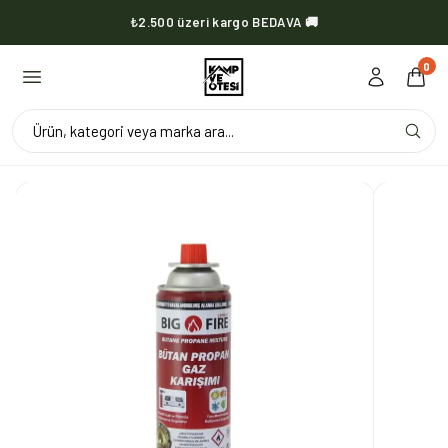
₺2.500 üzeri kargo BEDAVA 🚚
KVOX ürünlerinde kargo her zaman bedava 🔥
0
Ürün, kategori veya marka ara...