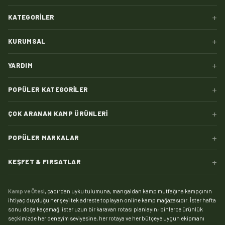
+
KATEGORILER
+
KURUMSAL
+
YARDIM
+
POPÜLER KATEGORILER
+
ÇOK ARANAN KAMP ÜRÜNLERI
+
POPÜLER MARKALAR
+
KEŞFET & FIRSATLAR
Kamp ve Ötesi
, çadırdan uyku tulumuna, mangaldan kamp mutfağına kampçının
ihtiyaç duyduğu her şeyi tek adreste toplayan online kamp mağazasıdır. İster hafta
sonu doğa kaçamağı ister uzun bir karavan rotası planlayın; binlerce ürünlük
seçkimizde her deneyim seviyesine, her rotaya ve her bütçeye uygun ekipmanı