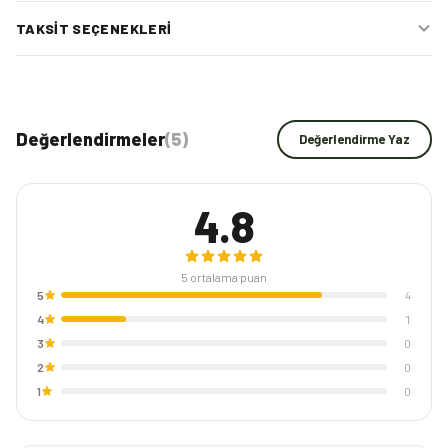
TAKSIT SEÇENEKLERI
Değerlendirmeler
(
5
)
Değerlendirme Yaz
4.8
5
ortalama puan
5
4
4
1
3
0
2
0
1
0