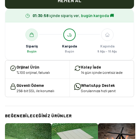
HEMEN AL
01
:
30
:
58
içinde sipariş ver,
bugün kargoda 🚚
Sipariş
Kargoda
Kapında
Bugün
Bugün
8 Ağu – 10 Ağu
Orijinal Ürün
Kolay İade
%100 orijinal, faturalı
14 gün içinde ücretsiz iade
Güvenli Ödeme
WhatsApp Destek
256-bit SSL ile korumalı
Sorularınıza hızlı yanıt
BEĞENEBILECEĞINIZ ÜRÜNLER