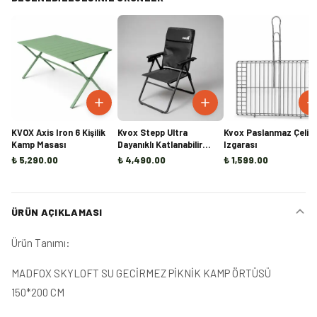
KVOX Axis Iron 6 Kişilik
Kvox Stepp Ultra
Kvox Paslanmaz Çelik 
Kamp Masası
Dayanıklı Katlanabilir
Izgarası
Kamp Sandalyesi
₺ 5,290.00
₺ 4,490.00
₺ 1,599.00
ÜRÜN AÇIKLAMASI
Ürün Tanımı:
MADFOX SKYLOFT SU GECİRMEZ PİKNİK KAMP ÖRTÜSÜ
150*200 CM