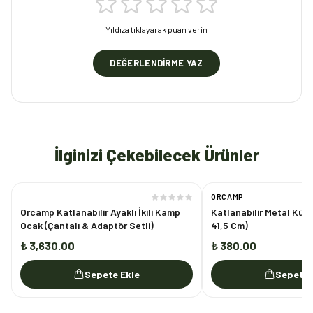
Yıldıza tıklayarak puan verin
DEĞERLENDIRME YAZ
İlginizi Çekebilecek Ürünler
ORCAMP
Orcamp Katlanabilir Ayaklı İkili Kamp
Katlanabilir Metal Kürek
Ocak (Çantalı & Adaptör Setli)
41,5 Cm)
₺ 3,630.00
₺ 380.00
Sepete Ekle
Sepete 