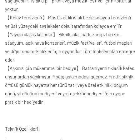
sağlayabilir.
"Islak dipli" piknik veya müzik festivali çim koltukları
yoktur.
【
Kolay temizlenir
】
Plastik altlık ıslak bezle kolayca temizlenir
ve üst yüzeydeki sıvı lekeler doku tarafından kolayca emilir
【
Yaygın olarak kullanılır
】
Piknik, plaj, park, kamp, ​​turizm,
stadyum, açık hava konserleri, müzik festivalleri, futbol maçları
ve diğer spor etkinlikleri için uygundur.
Tüm fonksiyonları entegre
eder.
【
Aşkınız için mükemmel bir hediye
】
Battaniyemiz klasik kafes
unsurlardan yapılmıştır.
Moda; asla modası geçmez. Pratik piknik
örtüsü günlük hayatta her türlü tatil veya özel etkinlik, doğum
günü, yıl dönümü hediyesi veya teşekkür hediyesi için uygun
pratik bir hediyedir.
Teknik Özellikleri: