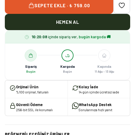
SEPETE EKLE · ₺ 759.00
HEMEN AL
10
:
20
:
07
içinde sipariş ver,
bugün kargoda 🚚
Sipariş
Kargoda
Kapında
Bugün
Bugün
11 Ağu – 13 Ağu
Orijinal Ürün
Kolay İade
%100 orijinal, faturalı
14 gün içinde ücretsiz iade
Güvenli Ödeme
WhatsApp Destek
256-bit SSL ile korumalı
Sorularınıza hızlı yanıt
BEĞENEBILECEĞINIZ ÜRÜNLER