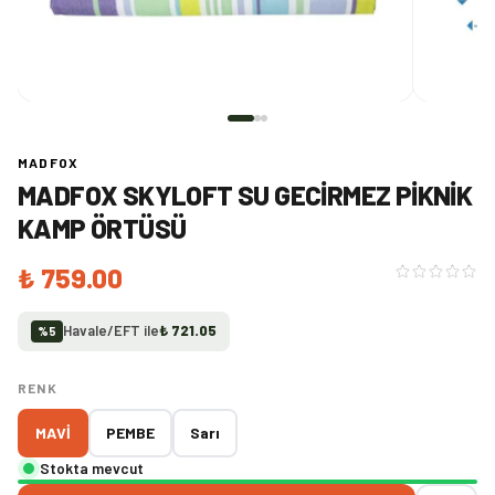
MADFOX
MADFOX SKYLOFT SU GECIRMEZ PIKNIK
KAMP ÖRTÜSÜ
₺ 759.00
Havale/EFT ile
₺ 721.05
%
5
RENK
MAVİ
PEMBE
Sarı
Stokta mevcut