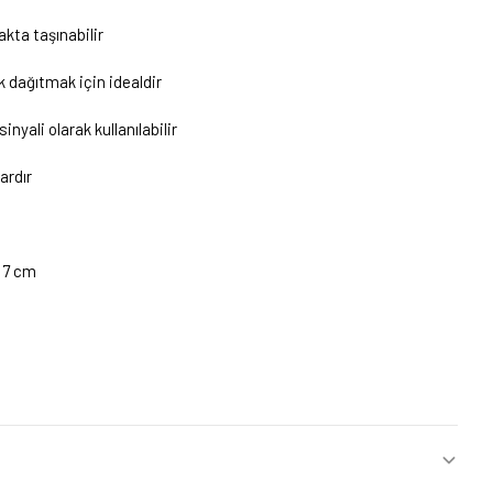
akta taşınabilir
 dağıtmak için idealdir
inyali olarak kullanılabilir
ardır
 7 cm