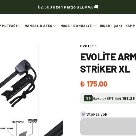
KVOX ürünlerinde kargo her zaman bedava 🔥
P MUTFAĞI
MANGAL & ATEŞ
MASA - SANDALYE
BIÇAK - ÇAKI
KAMP 
EVOLITE
EVOLITE ARM
STRIKER XL
₺ 175.00
Havale/EFT ile
₺ 166.25
%
5
Stokta yok