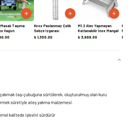
Masalı Taşıma
Kvox Paslanmaz Çelik
M1.2 Alev Yapmayan
Kvox 
sı Vagon
Sebze Izgarası
Katlanabilir Inox Mangal
Mang
Çelik
90.00
₺ 1,350.00
₺ 3,999.00
₺ 2,
akmak taşı çubuğuna sürtülerek, oluşturulmuş olan kuru
şürmek süretiyle ateş yakma malzemesi.
el kalitede işlevini sürdürür