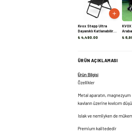
Kvox Stepp Ultra
KVOX 
Dayanıklı Katlanabilir
Araba
Kamp Sandalyesi
₺ 4,490.00
₺ 6,9
ÜRÜN AÇIKLAMASI
Ürün Bilgisi
Özellikler
Metal aparatın, magnezyum ç
kavların üzerine kıvılcım dü
Islak ve nemliyken de mükemm
Premium kalitededir