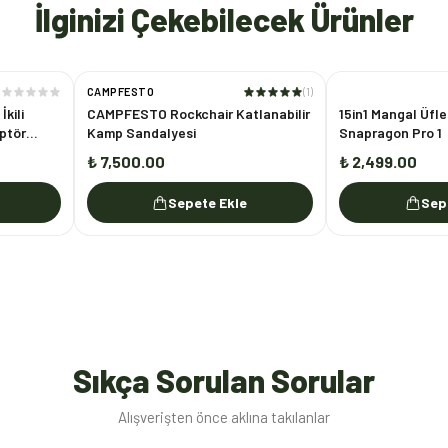
İlginizi Çekebilecek Ürünler
CAMPFESTO
(
1
)
İkili
CAMPFESTO Rockchair Katlanabilir
15in1 Mangal Üfl
ptör
Kamp Sandalyesi
Snapragon Pro 1
₺ 7,500.00
₺ 2,499.00
Sepete Ekle
Sep
Sıkça Sorulan Sorular
Alışverişten önce aklına takılanlar