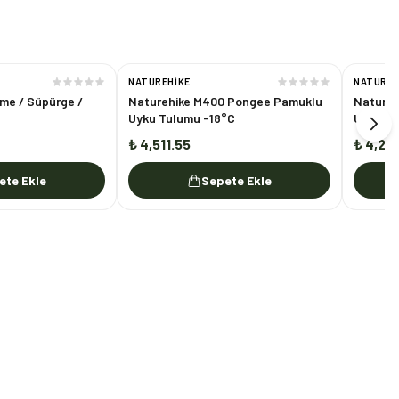
NATUREHIKE
NATUREH
eme / Süpürge /
Naturehike M400 Pongee Pamuklu
Natureh
Uyku Tulumu -18°C
Uyku Tu
₺ 4,511.55
₺ 4,22
ete Ekle
Sepete Ekle