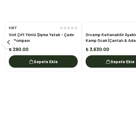
VOIT
Voit Çift Yönlü Şişme Yatak - Çadır
Orcamp Katlanabilir Ayaklı 
El Pompası
Kamp Ocak (Çantalı & Ada
Setli)
₺ 290.00
₺ 3,630.00
Sepete Ekle
Sepete Ekle