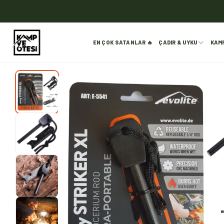
EN ÇOK SATANLAR 🔥
ÇADIR & UYKU
KAM