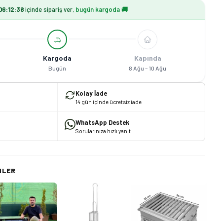
06
:
12
:
37
içinde sipariş ver,
bugün kargoda 🚚
Kargoda
Kapında
Bugün
8 Ağu – 10 Ağu
Kolay İade
14 gün içinde ücretsiz iade
WhatsApp Destek
Sorularınıza hızlı yanıt
NLER