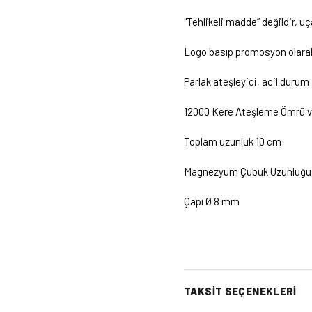
"Tehlikeli madde” değildir, uç
Logo basıp promosyon olarak
Parlak ateşleyici, acil durum s
12000 Kere Ateşleme Ömrü v
Toplam uzunluk 10 cm
Magnezyum Çubuk Uzunluğu
Çapı Ø 8 mm
TAKSIT SEÇENEKLERI