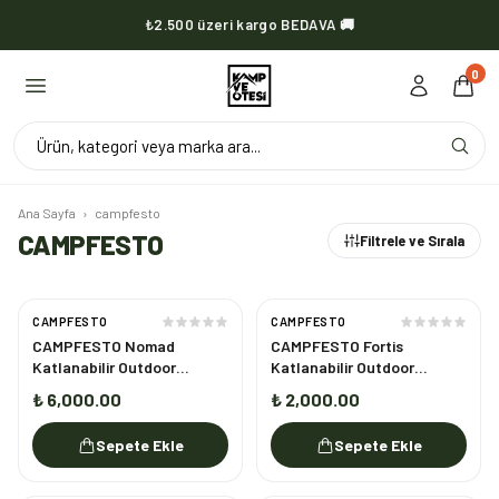
₺2.500 üzeri kargo BEDAVA 🚚
KVOX ürünlerinde kargo her zaman bedava 🔥
0
Ürün, kategori veya marka ara...
Ana Sayfa
›
campfesto
CAMPFESTO
Filtrele ve Sırala
CAMPFESTO
CAMPFESTO
CAMPFESTO Nomad
CAMPFESTO Fortis
Katlanabilir Outdoor
Katlanabilir Outdoor
Sandalye Ahşap Kollu
Sandalye Taşınabilir Kamp
₺ 6,000.00
₺ 2,000.00
Kamp & Piknik Sandalyesi
& Piknik Sandalyesi
Sepete Ekle
Sepete Ekle