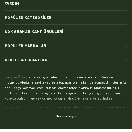
+
YARDIM
+
POPÜLER KATEGORILER
+
ÇOK ARANAN KAMP ÜRÜNLERI
+
POPÜLER MARKALAR
+
KEŞFET & FIRSATLAR
Kamp ve Ötesi
, çadırdan uyku tulumuna, mangaldan kamp mutfağına kampçının
ihtiyaç duyduğu her şeyi tek adreste toplayan online kamp mağazasıdır. İster hafta
sonu doğa kaçamağı ister uzun bir karavan rotası planlayın; binlerce ürünlük
seçkimizde her deneyim seviyesine, her rotaya ve her bütçeye uygun ekipmanı
kolayca bulabilir, gerçek kampçı yorumlarıyla güvenle karar verebilirsiniz.
Kampın kalbi çadırdır:
kamp çadırı
kategorimizde 2, 3 ve 4 kişilik modellerden aile
boyu geniş yaşam alanlı çadırlara, saniyeler içinde kurulan otomatik çadırlardan
Devamını gör
pratik şişme çadırlara kadar geniş bir yelpaze sizi bekliyor. Zorlu hava koşullarında
kamp yapanlar için su sütununa ve mevsim dayanımına göre seçebileceğiniz
4
mevsim çadır
modelleri, yaz kamplarıysa hafif ve havadar
yazlık çadırlar
ile çok daha