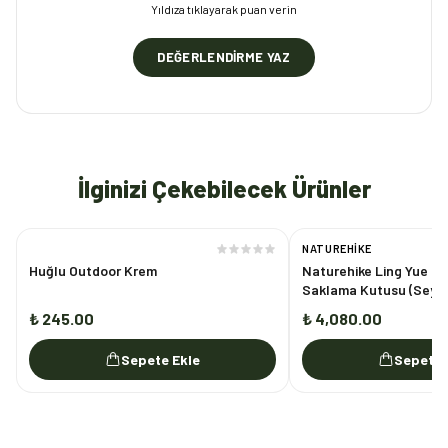
Yıldıza tıklayarak puan verin
DEĞERLENDIRME YAZ
İlginizi Çekebilecek Ürünler
NATUREHIKE
Huğlu Outdoor Krem
Naturehike Ling Yue L 
Saklama Kutusu (Seye
Organizatörü)
₺ 245.00
₺ 4,080.00
Sepete Ekle
Sepete 