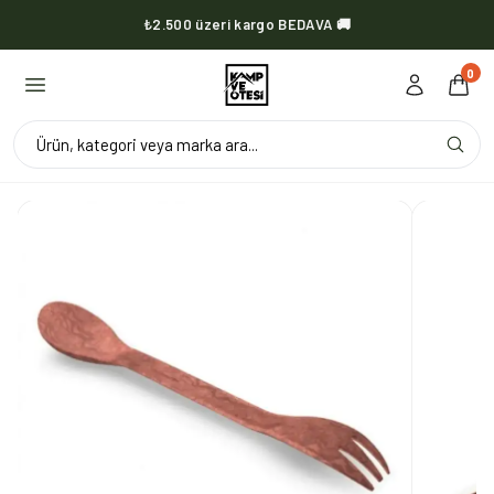
₺2.500 üzeri kargo BEDAVA 🚚
KVOX ürünlerinde kargo her zaman bedava 🔥
0
Ürün, kategori veya marka ara...