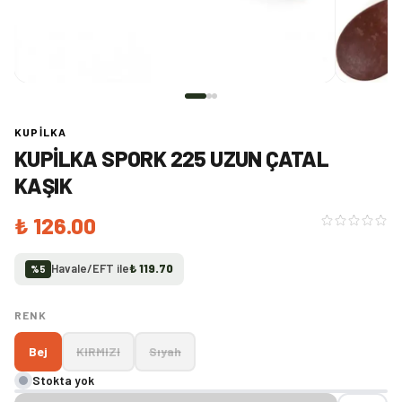
KUPILKA
KUPILKA SPORK 225 UZUN ÇATAL
KAŞIK
₺ 126.00
Havale/EFT ile
₺ 119.70
%
5
RENK
Bej
KIRMIZI
Sıyah
Stokta yok