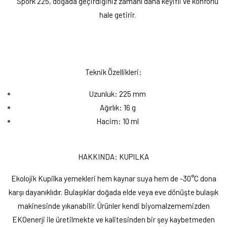
Spork 225, doğada geçirdiğiniz zamanı daha keyifli ve konforlu
hale getirir.
Teknik Özellikleri:
Uzunluk: 225 mm
Ağırlık: 16 g
Hacim: 10 ml
HAKKINDA: KUPILKA
Ekolojik Kupilka yemekleri hem kaynar suya hem de -30°C dona
karşı dayanıklıdır.
Bulaşıklar doğada elde veya eve dönüşte bulaşık
makinesinde yıkanabilir. Ürünler kendi biyomalzememizden
EKOenerji ile üretilmekte ve kalitesinden bir şey kaybetmeden