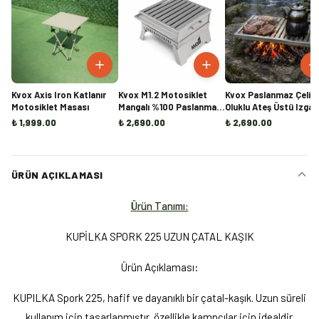
Kvox Axis Iron Katlanır
Kvox M1.2 Motosiklet
Kvox Paslanmaz Çelik
Motosiklet Masası
Mangalı %100 Paslanmaz
Oluklu Ateş Üstü Izgar
Çelik
₺ 1,999.00
₺ 2,690.00
₺ 2,690.00
ÜRÜN AÇIKLAMASI
Ürün Tanımı:
KUPİLKA SPORK 225 UZUN ÇATAL KAŞIK
Ürün Açıklaması:
KUPILKA Spork 225, hafif ve dayanıklı bir çatal-kaşık. Uzun süreli
kullanım için tasarlanmıştır, özellikle kampçılar için idealdir.