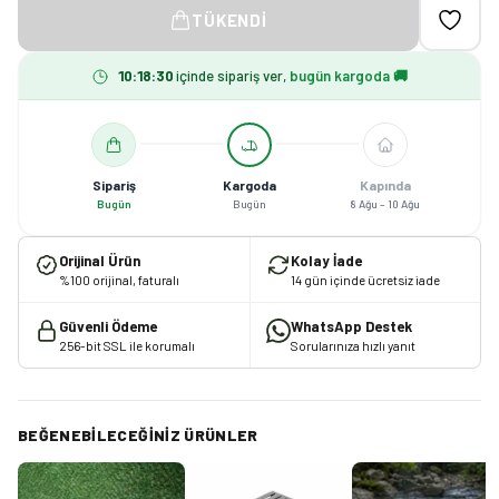
TÜKENDI
10
:
18
:
30
içinde sipariş ver,
bugün kargoda 🚚
Sipariş
Kargoda
Kapında
Bugün
Bugün
8 Ağu – 10 Ağu
Orijinal Ürün
Kolay İade
%100 orijinal, faturalı
14 gün içinde ücretsiz iade
Güvenli Ödeme
WhatsApp Destek
256-bit SSL ile korumalı
Sorularınıza hızlı yanıt
BEĞENEBILECEĞINIZ ÜRÜNLER