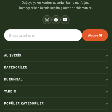
Doğaya yakın konfor: çadırdan kamp mutfağına,
kampçılar için özenle seçilmiş outdoor ekipmanları.
Abone Ol
+
ALIŞVERIŞ
+
KATEGORILER
+
KURUMSAL
+
YARDIM
+
POPÜLER KATEGORILER