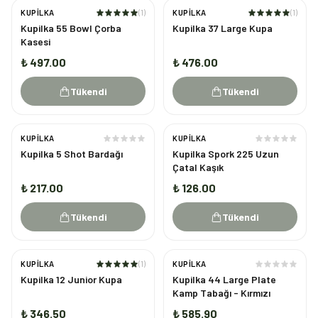
KUPILKA
(
1
)
KUPILKA
(
1
)
TÜKENDI
TÜKENDI
Kupilka 55 Bowl Çorba
Kupilka 37 Large Kupa
Kasesi
₺ 497.00
₺ 476.00
Tükendi
Tükendi
KUPILKA
KUPILKA
TÜKENDI
TÜKENDI
Kupilka 5 Shot Bardağı
Kupilka Spork 225 Uzun
Çatal Kaşık
₺ 217.00
₺ 126.00
Tükendi
Tükendi
KUPILKA
(
1
)
KUPILKA
TÜKENDI
TÜKENDI
Kupilka 12 Junior Kupa
Kupilka 44 Large Plate
Kamp Tabağı - Kırmızı
₺ 346.50
₺ 585.90