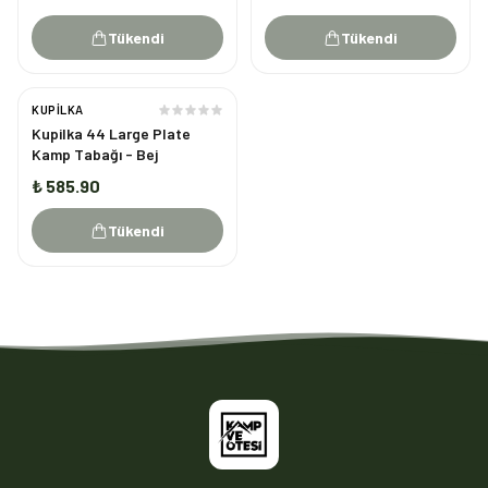
Tükendi
Tükendi
KUPILKA
TÜKENDI
Kupilka 44 Large Plate
Kamp Tabağı - Bej
₺ 585.90
Tükendi