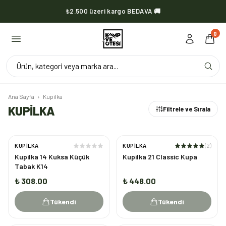
₺2.500 üzeri kargo BEDAVA 🚚
KVOX ürünlerinde kargo her zaman bedava 🔥
0
Ürün, kategori veya marka ara...
Ana Sayfa
›
Kupilka
KUPİLKA
Filtrele ve Sırala
KUPILKA
KUPILKA
(
2
)
TÜKENDI
TÜKENDI
Kupilka 14 Kuksa Küçük
Kupilka 21 Classic Kupa
Tabak K14
₺ 308.00
₺ 448.00
Tükendi
Tükendi