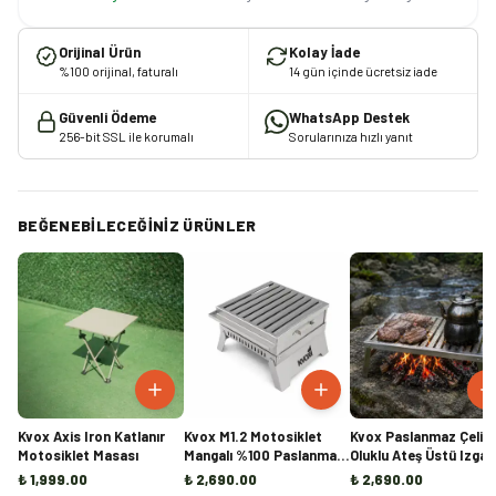
Orijinal Ürün
Kolay İade
%100 orijinal, faturalı
14 gün içinde ücretsiz iade
Güvenli Ödeme
WhatsApp Destek
256-bit SSL ile korumalı
Sorularınıza hızlı yanıt
BEĞENEBILECEĞINIZ ÜRÜNLER
Kvox Axis Iron Katlanır
Kvox M1.2 Motosiklet
Kvox Paslanmaz Çelik
Motosiklet Masası
Mangalı %100 Paslanmaz
Oluklu Ateş Üstü Izgar
Çelik
₺ 1,999.00
₺ 2,690.00
₺ 2,690.00