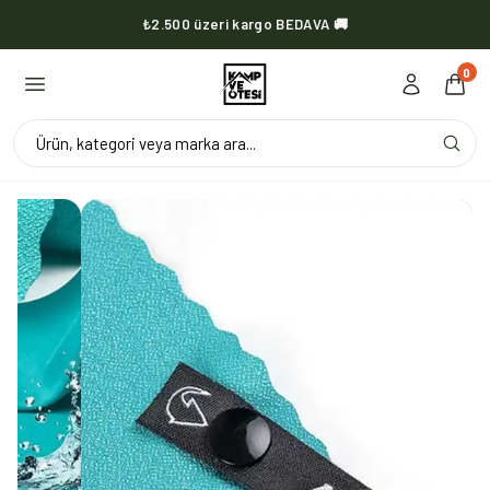
₺2.500 üzeri kargo BEDAVA 🚚
KVOX ürünlerinde kargo her zaman bedava 🔥
0
Ürün, kategori veya marka ara...