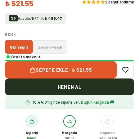
₺ 521.55
2 değerlendirme
Havale/EFT ile
₺ 495.47
%
5
RENK
Göl Yeşili
Zeytin Yeşili
Stokta mevcut
SEPETE EKLE · ₺ 521.55
HEMEN AL
10
:
44
:
01
içinde sipariş ver,
bugün kargoda 🚚
Sipariş
Kargoda
Kapında
Bugün
Bugün
8 Ağu – 10 Ağu