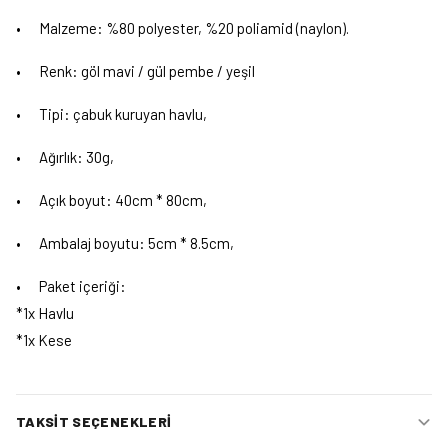
•
Malzeme: %80 polyester, %20 poliamid (naylon).
•
Renk: göl mavi / gül pembe / yeşil
•
Tipi: çabuk kuruyan havlu,
•
Ağırlık: 30g,
•
Açık boyut: 40cm * 80cm,
•
Ambalaj boyutu: 5cm * 8.5cm,
•
Paket içeriği:
*1x Havlu
*1x Kese
TAKSIT SEÇENEKLERI