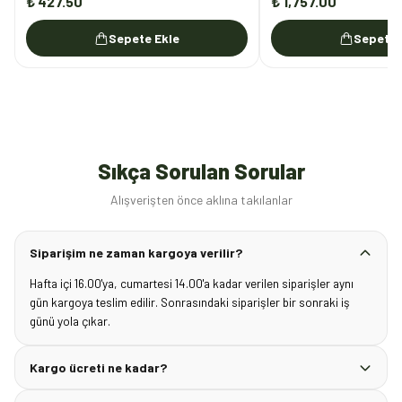
₺ 427.50
₺ 1,757.00
Sepete Ekle
Sepete 
Sıkça Sorulan Sorular
Alışverişten önce aklına takılanlar
Siparişim ne zaman kargoya verilir?
Hafta içi 16.00'ya, cumartesi 14.00'a kadar verilen siparişler aynı
gün kargoya teslim edilir. Sonrasındaki siparişler bir sonraki iş
günü yola çıkar.
Kargo ücreti ne kadar?