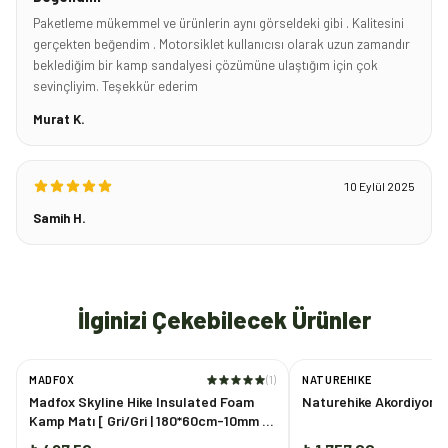
Paketleme mükemmel ve ürünlerin aynı görseldeki gibi . Kalitesini
gerçekten beğendim . Motorsiklet kullanıcısı olarak uzun zamandır
beklediğim bir kamp sandalyesi çözümüne ulaştığım için çok
sevinçliyim. Teşekkür ederim
Murat K.
10 Eylül 2025
Samih H.
İlginizi Çekebilecek Ürünler
MADFOX
(
1
)
NATUREHIKE
Madfox Skyline Hike Insulated Foam
Naturehike Akordiyon 
Kamp Matı [ Gri/Gri | 180*60cm-10mm |
XPE-35 ] Gri/Gri