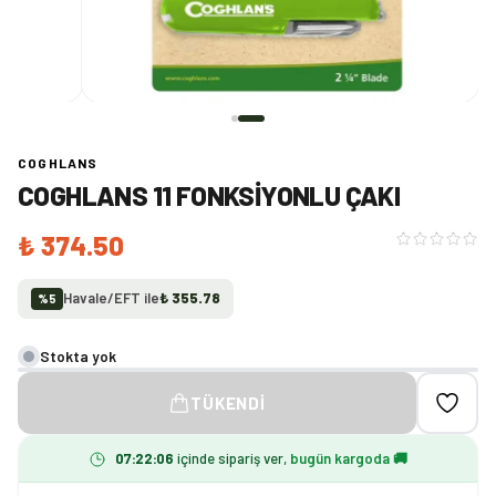
COGHLANS
COGHLANS 11 FONKSIYONLU ÇAKI
₺ 374.50
Havale/EFT ile
₺ 355.78
%
5
Stokta yok
TÜKENDI
07
:
22
:
06
içinde sipariş ver,
bugün kargoda 🚚