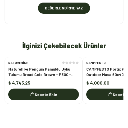
DEĞERLENDIRME YAZ
İlginizi Çekebilecek Ürünler
NATUREHIKE
CAMPFESTO
Naturehike Penguin Pamuklu Uyku
CAMPFESTO Portix Katl
Tulumu Broad Cold Brown - P300 -
Outdoor Masa 60x40 cm
P400
Piknik & Laptop Masası
₺ 4,745.25
₺ 4,000.00
Sepete Ekle
Sepete 