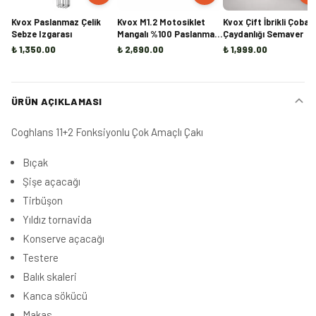
Kvox Paslanmaz Çelik
Kvox M1.2 Motosiklet
Kvox Çift İbrikli Çoban
Sebze Izgarası
Mangalı %100 Paslanmaz
Çaydanlığı Semaver
Çelik
₺ 1,350.00
₺ 2,690.00
₺ 1,999.00
ÜRÜN AÇIKLAMASI
Coghlans 11+2 Fonksiyonlu Çok Amaçlı Çakı
Bıçak
Şişe açacağı
Tirbüşon
Yıldız tornavida
Konserve açacağı
Testere
Balık skaleri
Kanca sökücü
Makas