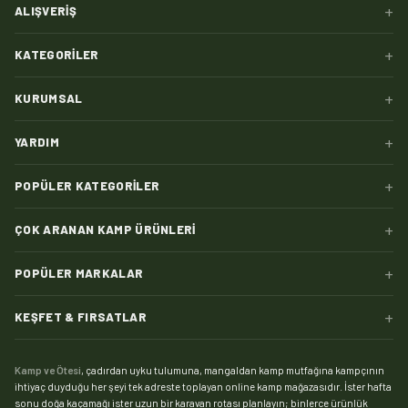
+
ALIŞVERIŞ
+
KATEGORILER
+
KURUMSAL
+
YARDIM
+
POPÜLER KATEGORILER
+
ÇOK ARANAN KAMP ÜRÜNLERI
+
POPÜLER MARKALAR
+
KEŞFET & FIRSATLAR
Kamp ve Ötesi
, çadırdan uyku tulumuna, mangaldan kamp mutfağına kampçının
ihtiyaç duyduğu her şeyi tek adreste toplayan online kamp mağazasıdır. İster hafta
sonu doğa kaçamağı ister uzun bir karavan rotası planlayın; binlerce ürünlük