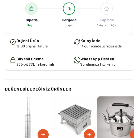
Sipariş
Kargoda
Kapında
Bugün
Bugün
8 Ağu – 10 Ağu
Orijinal Ürün
Kolay İade
%100 orijinal, faturalı
14 gün içinde ücretsiz iade
Güvenli Ödeme
WhatsApp Destek
256-bit SSL ile korumalı
Sorularınıza hızlı yanıt
BEĞENEBILECEĞINIZ ÜRÜNLER