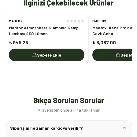
İlginizi Çekebilecek Ürünler
MADFOX
MADFOX
Madfox Atmosphere Glamping Kamp
Madfox Blaze Pro Kamp 
Lambası 400 Lümen
Gazlı Soba
₺ 945.25
₺ 3,087.00
Sepete Ekle
Sepete 
Sıkça Sorulan Sorular
Alışverişten önce aklına takılanlar
Siparişim ne zaman kargoya verilir?