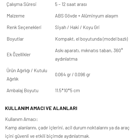
Çalışma Süresi
5 – 12 saat arası
Malzeme
ABS Gövde + Alüminyum alaşım
Renk Seçenekleri
Siyah / Haki / Koyu Gri
Boyutlar
Kompakt, el boyutunda (model bazlı)
Askı aparatı, mıknatıs taban, 360°
Ek Özellikler
aydınlatma
Ürün Ağırlığı / Kutulu
0.064 gr / 0.096 gr
Ağırlık
Ambalaj Boyutu
11.5*10*5 cm
KULLANIM AMACI VE ALANLARI
Kullanım Amacı:
Kamp alanlarını, çadır içlerini, acil durum noktalarını ya da araç
içini güvenli ve etkili biçimde aydınlatmak.