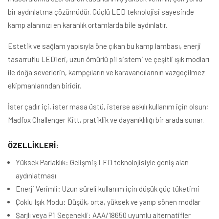
bir aydınlatma çözümüdür. Güçlü LED teknolojisi sayesinde
kamp alanınızı en karanlık ortamlarda bile aydınlatır.
Estetik ve sağlam yapısıyla öne çıkan bu kamp lambası, enerji
tasarruflu LED'leri, uzun ömürlü pil sistemi ve çeşitli ışık modları
ile doğa severlerin, kampçıların ve karavancılarının vazgeçilmez
ekipmanlarından biridir.
İster çadır içi, ister masa üstü, isterse askılı kullanım için olsun;
Madfox Challenger Kitt, pratiklik ve dayanıklılığı bir arada sunar.
ÖZELLİKLERİ:
Yüksek Parlaklık: Gelişmiş LED teknolojisiyle geniş alan
aydınlatması
Enerji Verimli: Uzun süreli kullanım için düşük güç tüketimi
Çoklu Işık Modu: Düşük, orta, yüksek ve yanıp sönen modlar
Şarjlı veya Pil Seçenekli: AAA/18650 uyumlu alternatifler