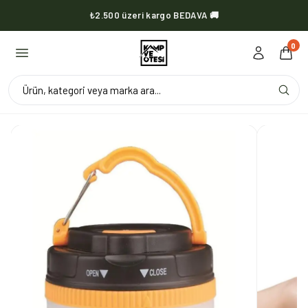
₺2.500 üzeri kargo BEDAVA 🚚
KVOX ürünlerinde kargo her zaman bedava 🔥
0
Ürün, kategori veya marka ara...