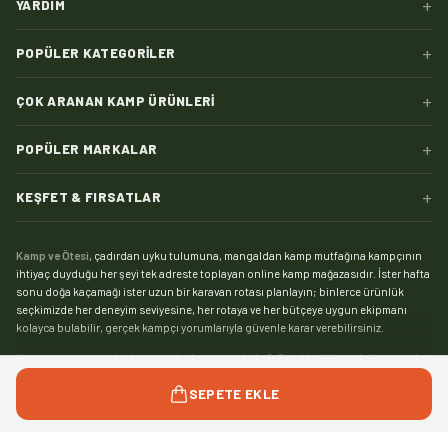
+
YARDIM
+
POPÜLER KATEGORILER
+
ÇOK ARANAN KAMP ÜRÜNLERI
+
POPÜLER MARKALAR
+
KEŞFET & FIRSATLAR
Kamp ve Ötesi
, çadırdan uyku tulumuna, mangaldan kamp mutfağına kampçının
ihtiyaç duyduğu her şeyi tek adreste toplayan online kamp mağazasıdır. İster hafta
sonu doğa kaçamağı ister uzun bir karavan rotası planlayın; binlerce ürünlük
seçkimizde her deneyim seviyesine, her rotaya ve her bütçeye uygun ekipmanı
kolayca bulabilir, gerçek kampçı yorumlarıyla güvenle karar verebilirsiniz.
Kampın kalbi çadırdır:
kamp çadırı
kategorimizde 2, 3 ve 4 kişilik modellerden aile
boyu geniş yaşam alanlı çadırlara, saniyeler içinde kurulan otomatik çadırlardan
Devamını gör
SEPETE EKLE
pratik şişme çadırlara kadar geniş bir yelpaze sizi bekliyor. Zorlu hava koşullarında
kamp yapanlar için su sütununa ve mevsim dayanımına göre seçebileceğiniz
4
mevsim çadır
modelleri, yaz kamplarıysa hafif ve havadar
yazlık çadırlar
ile çok daha
keyifli. Tamir kiti, kazık, tente ve gölgelikten yer örtüsüne
çadır aksesuarları
ile