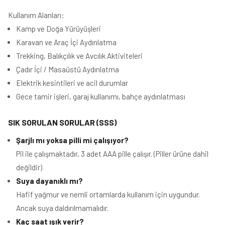
Kullanım Alanları:
Kamp ve Doğa Yürüyüşleri
Karavan ve Araç İçi Aydınlatma
Trekking, Balıkçılık ve Avcılık Aktiviteleri
Çadır İçi / Masaüstü Aydınlatma
Elektrik kesintileri ve acil durumlar
Gece tamir işleri, garaj kullanımı, bahçe aydınlatması
SIK SORULAN SORULAR (SSS)
Şarjlı mı yoksa pilli mi çalışıyor?
Pil ile çalışmaktadır, 3 adet AAA pille çalışır. (Piller ürüne dahil
değildir)
Suya dayanıklı mı?
Hafif yağmur ve nemli ortamlarda kullanım için uygundur.
Ancak suya daldırılmamalıdır.
Kaç saat ışık verir?