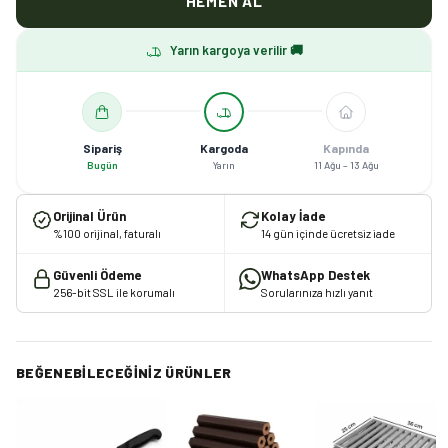
HEMEN AL
Yarın kargoya verilir 🚚
Sipariş
Kargoda
Kapında
Bugün
Yarın
11 Ağu – 13 Ağu
Orijinal Ürün
Kolay İade
%100 orijinal, faturalı
14 gün içinde ücretsiz iade
Güvenli Ödeme
WhatsApp Destek
256-bit SSL ile korumalı
Sorularınıza hızlı yanıt
BEĞENEBILECEĞINIZ ÜRÜNLER