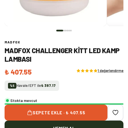
MADFOX
MADFOX CHALLENGER KITT LED KAMP
LAMBASI
₺ 407.55
1 değerlendirme
Havale/EFT ile
₺ 387.17
%
5
Stokta mevcut
SEPETE EKLE · ₺ 407.55