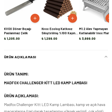
KVOX Döner Bıçağı
Kvox Ecolog Katkısız
M1.2 Alev Yapmayan
Paslanmaz Çelik
Sıkıştırılmış %100 Kayın
Katlanabilir Inox Mang
Briket Şömine ve Kamp
₺ 1,205.00
₺ 1,299.00
₺ 3,999.00
Odunu - 20KG
ÜRÜN AÇIKLAMASI
ÜRÜN TANIMI:
MADFOX CHALLENGER KİTT LED KAMP LAMBASI
ÜRÜN AÇIKLAMASI:
Madfox Challenger Kitt LED Kamp Lambası, kamp ve açık hava
maceralarına özel olarak tasarlanmış yüksek verimli, çok yönlü