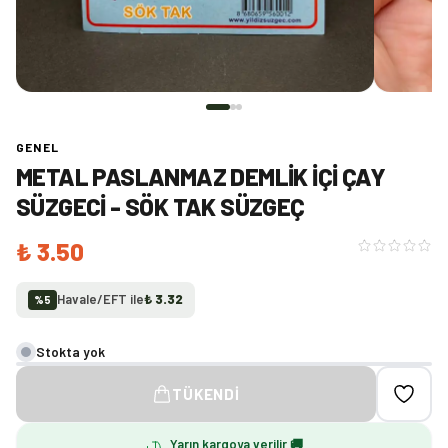
GENEL
METAL PASLANMAZ DEMLIK İÇI ÇAY
SÜZGECI - SÖK TAK SÜZGEÇ
₺ 3.50
Havale/EFT ile
₺ 3.32
%
5
Stokta yok
TÜKENDI
Yarın kargoya verilir 🚚