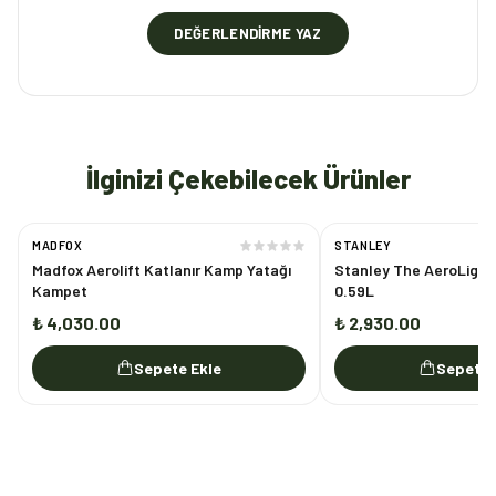
DEĞERLENDIRME YAZ
İlginizi Çekebilecek Ürünler
MADFOX
STANLEY
Madfox Aerolift Katlanır Kamp Yatağı
Stanley The AeroLight™
Kampet
0.59L
₺ 4,030.00
₺ 2,930.00
Sepete Ekle
Sepete 