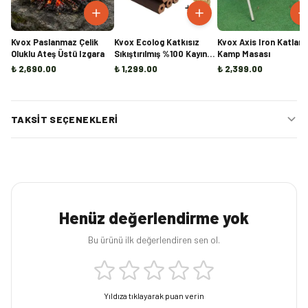
Kvox Paslanmaz Çelik
Kvox Ecolog Katkısız
Kvox Axis Iron Katlanı
Oluklu Ateş Üstü Izgara
Sıkıştırılmış %100 Kayın
Kamp Masası
Briket Şömine ve Kamp
₺ 2,690.00
₺ 1,299.00
₺ 2,399.00
Odunu - 20KG
TAKSIT SEÇENEKLERI
Henüz değerlendirme yok
Bu ürünü ilk değerlendiren sen ol.
Yıldıza tıklayarak puan verin