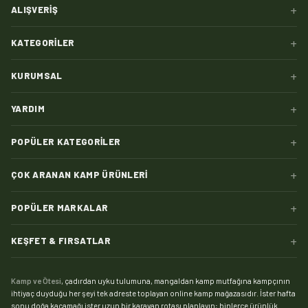
+
ALIŞVERIŞ
+
KATEGORILER
+
KURUMSAL
+
YARDIM
+
POPÜLER KATEGORILER
+
ÇOK ARANAN KAMP ÜRÜNLERI
+
POPÜLER MARKALAR
+
KEŞFET & FIRSATLAR
Kamp ve Ötesi
, çadırdan uyku tulumuna, mangaldan kamp mutfağına kampçının
ihtiyaç duyduğu her şeyi tek adreste toplayan online kamp mağazasıdır. İster hafta
sonu doğa kaçamağı ister uzun bir karavan rotası planlayın; binlerce ürünlük