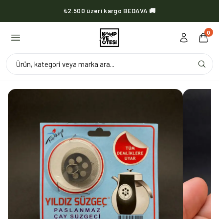
₺2.500 üzeri kargo BEDAVA 🚚
KVOX ürünlerinde kargo her zaman bedava 🔥
0
Ürün, kategori veya marka ara...