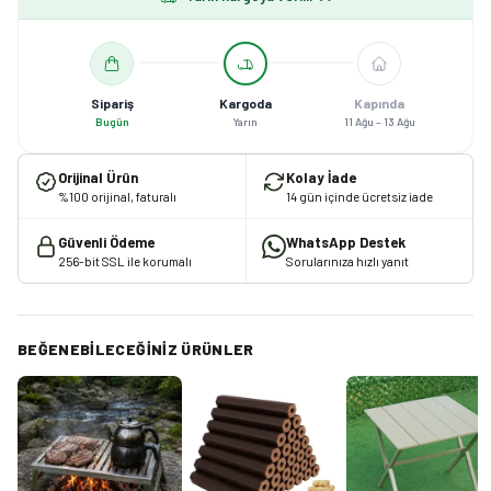
Sipariş
Kargoda
Kapında
Bugün
Yarın
11 Ağu – 13 Ağu
Orijinal Ürün
Kolay İade
%100 orijinal, faturalı
14 gün içinde ücretsiz iade
Güvenli Ödeme
WhatsApp Destek
256-bit SSL ile korumalı
Sorularınıza hızlı yanıt
BEĞENEBILECEĞINIZ ÜRÜNLER