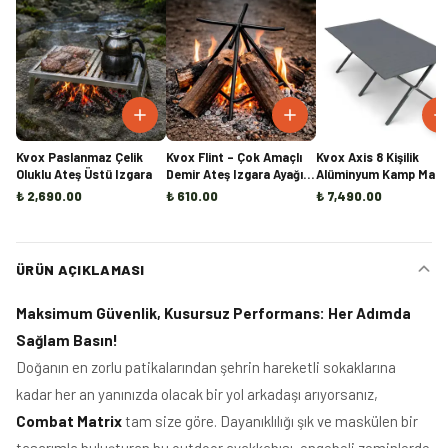
Kvox Paslanmaz Çelik
Kvox Flint – Çok Amaçlı
Kvox Axis 8 Kişilik
Oluklu Ateş Üstü Izgara
Demir Ateş Izgara Ayağı |
Alüminyum Kamp Masa
Mangal, Ocak ve Şömine
(Ön Sipariş)
₺ 2,690.00
₺ 610.00
₺ 7,490.00
İçi Odun Tutucu
ÜRÜN AÇIKLAMASI
Maksimum Güvenlik, Kusursuz Performans: Her Adımda
Sağlam Basın!
Doğanın en zorlu patikalarından şehrin hareketli sokaklarına
kadar her an yanınızda olacak bir yol arkadaşı arıyorsanız,
Combat Matrix
tam size göre. Dayanıklılığı şık ve maskülen bir
tasarımla buluşturan bu outdoor ayakkabısı, engebeli zeminlerde