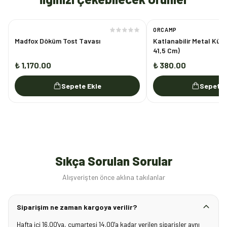
ORCAMP
Madfox Döküm Tost Tavası
Katlanabilir Metal Kürek
41,5 Cm)
₺ 1,170.00
₺ 380.00
Sepete Ekle
Sepete 
Sıkça Sorulan Sorular
Alışverişten önce aklına takılanlar
Siparişim ne zaman kargoya verilir?
Hafta içi 16.00'ya, cumartesi 14.00'a kadar verilen siparişler aynı