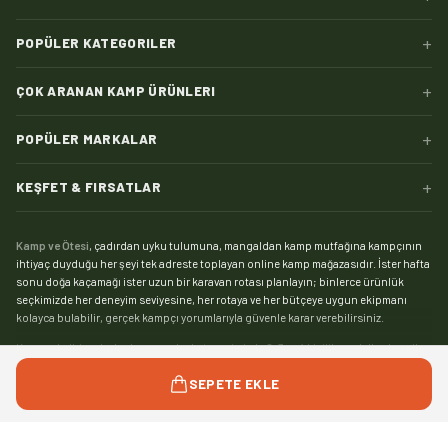
+
POPÜLER KATEGORILER
+
ÇOK ARANAN KAMP ÜRÜNLERI
+
POPÜLER MARKALAR
+
KEŞFET & FIRSATLAR
Kamp ve Ötesi
, çadırdan uyku tulumuna, mangaldan kamp mutfağına kampçının
ihtiyaç duyduğu her şeyi tek adreste toplayan online kamp mağazasıdır. İster hafta
sonu doğa kaçamağı ister uzun bir karavan rotası planlayın; binlerce ürünlük
seçkimizde her deneyim seviyesine, her rotaya ve her bütçeye uygun ekipmanı
kolayca bulabilir, gerçek kampçı yorumlarıyla güvenle karar verebilirsiniz.
Kampın kalbi çadırdır:
kamp çadırı
kategorimizde 2, 3 ve 4 kişilik modellerden aile
boyu geniş yaşam alanlı çadırlara, saniyeler içinde kurulan otomatik çadırlardan
Devamını gör
SEPETE EKLE
pratik şişme çadırlara kadar geniş bir yelpaze sizi bekliyor. Zorlu hava koşullarında
kamp yapanlar için su sütununa ve mevsim dayanımına göre seçebileceğiniz
4
mevsim çadır
modelleri, yaz kamplarıysa hafif ve havadar
yazlık çadırlar
ile çok daha
keyifli. Tamir kiti, kazık, tente ve gölgelikten yer örtüsüne
çadır aksesuarları
ile