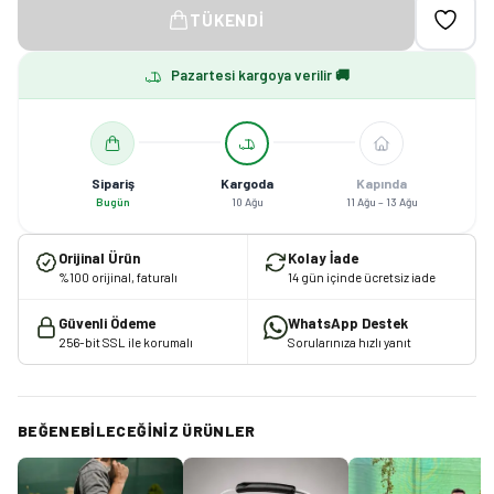
TÜKENDI
Pazartesi kargoya verilir 🚚
Sipariş
Kargoda
Kapında
Bugün
10 Ağu
11 Ağu – 13 Ağu
Orijinal Ürün
Kolay İade
%100 orijinal, faturalı
14 gün içinde ücretsiz iade
Güvenli Ödeme
WhatsApp Destek
256-bit SSL ile korumalı
Sorularınıza hızlı yanıt
BEĞENEBILECEĞINIZ ÜRÜNLER