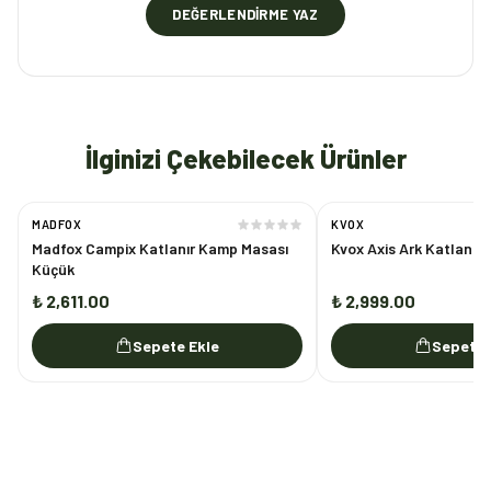
DEĞERLENDIRME YAZ
İlginizi Çekebilecek Ürünler
MADFOX
KVOX
Madfox Campix Katlanır Kamp Masası
Kvox Axis Ark Katlanab
Küçük
₺ 2,611.00
₺ 2,999.00
Sepete Ekle
Sepete 