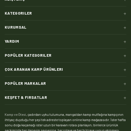
+
KATEGORILER
+
KURUMSAL
+
YARDIM
+
POPÜLER KATEGORILER
+
ÇOK ARANAN KAMP ÜRÜNLERI
+
POPÜLER MARKALAR
+
KEŞFET & FIRSATLAR
Kamp ve Ötesi
, çadırdan uyku tulumuna, mangaldan kamp mutfağına kampçının
ihtiyaç duyduğu her şeyi tek adreste toplayan online kamp mağazasıdır. İster hafta
sonu doğa kaçamağı ister uzun bir karavan rotası planlayın; binlerce ürünlük
seçkimizde her deneyim seviyesine, her rotaya ve her bütçeye uygun ekipmanı