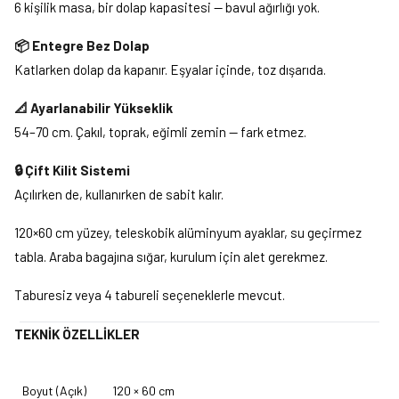
6 kişilik masa, bir dolap kapasitesi — bavul ağırlığı yok.
📦 Entegre Bez Dolap
Katlarken dolap da kapanır. Eşyalar içinde, toz dışarıda.
📐 Ayarlanabilir Yükseklik
54–70 cm. Çakıl, toprak, eğimli zemin — fark etmez.
🔒 Çift Kilit Sistemi
Açılırken de, kullanırken de sabit kalır.
120×60 cm yüzey, teleskobik alüminyum ayaklar, su geçirmez
tabla. Araba bagajına sığar, kurulum için alet gerekmez.
Taburesiz veya 4 tabureli seçeneklerle mevcut.
TEKNİK ÖZELLİKLER
Boyut (Açık)
120 × 60 cm