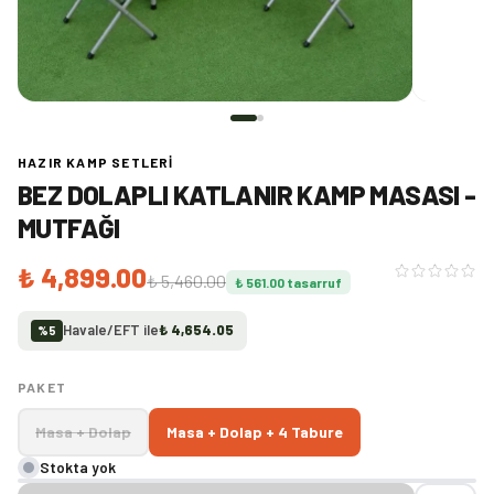
HAZIR KAMP SETLERI
BEZ DOLAPLI KATLANIR KAMP MASASI -
MUTFAĞI
₺ 4,899.00
₺ 5,460.00
₺ 561.00
tasarruf
Havale/EFT ile
₺ 4,654.05
%
5
PAKET
Masa + Dolap
Masa + Dolap + 4 Tabure
Stokta yok