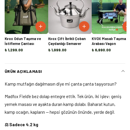
Kvox Odun Taşıma ve
Kvox Çift İbrikli Çoban
KVOX Masalı Taşıma
İstifleme Çantası
Çaydanlığı Semaver
Arabası Vagon
₺ 1,299.00
₺ 1,999.00
₺ 6,990.00
ÜRÜN AÇIKLAMASI
Kamp mutfağın dağılmasın diye mi çanta çanta taşıyorsun?
Madfox Field'e bez dolap entegre ettik. Tek ürün, iki işlev: geniş
yemek masası ve ayakta duran kamp dolabı. Baharat kutun,
kamp ocağın, kapların — hepsi gözünün önünde, yerde değil.
⚖️ Sadece 4.2 kg