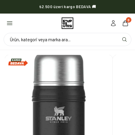
₺2.500 üzeri kargo BEDAVA 🚚
KVOX ürünlerinde kargo her zaman bedava 🔥
0
Ürün, kategori veya marka ara...