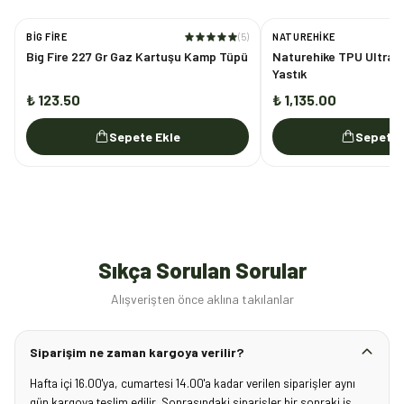
BIG FIRE
(
5
)
NATUREHIKE
Big Fire 227 Gr Gaz Kartuşu Kamp Tüpü
Naturehike TPU UltraL
Yastık
₺ 123.50
₺ 1,135.00
Sepete Ekle
Sepete 
Sıkça Sorulan Sorular
Alışverişten önce aklına takılanlar
Siparişim ne zaman kargoya verilir?
Hafta içi 16.00'ya, cumartesi 14.00'a kadar verilen siparişler aynı
gün kargoya teslim edilir. Sonrasındaki siparişler bir sonraki iş