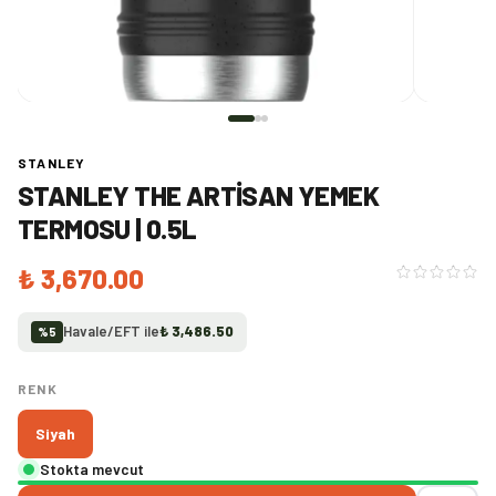
STANLEY
STANLEY THE ARTISAN YEMEK
TERMOSU | 0.5L
₺ 3,670.00
Havale/EFT ile
₺ 3,486.50
%
5
RENK
Siyah
Stokta mevcut