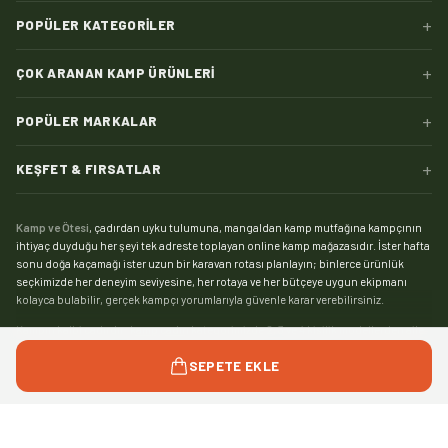
+
POPÜLER KATEGORILER
+
ÇOK ARANAN KAMP ÜRÜNLERI
+
POPÜLER MARKALAR
+
KEŞFET & FIRSATLAR
Kamp ve Ötesi
, çadırdan uyku tulumuna, mangaldan kamp mutfağına kampçının
ihtiyaç duyduğu her şeyi tek adreste toplayan online kamp mağazasıdır. İster hafta
sonu doğa kaçamağı ister uzun bir karavan rotası planlayın; binlerce ürünlük
seçkimizde her deneyim seviyesine, her rotaya ve her bütçeye uygun ekipmanı
kolayca bulabilir, gerçek kampçı yorumlarıyla güvenle karar verebilirsiniz.
Kampın kalbi çadırdır:
kamp çadırı
kategorimizde 2, 3 ve 4 kişilik modellerden aile
boyu geniş yaşam alanlı çadırlara, saniyeler içinde kurulan otomatik çadırlardan
Devamını gör
SEPETE EKLE
pratik şişme çadırlara kadar geniş bir yelpaze sizi bekliyor. Zorlu hava koşullarında
kamp yapanlar için su sütununa ve mevsim dayanımına göre seçebileceğiniz
4
mevsim çadır
modelleri, yaz kamplarıysa hafif ve havadar
yazlık çadırlar
ile çok daha
keyifli. Tamir kiti, kazık, tente ve gölgelikten yer örtüsüne
çadır aksesuarları
ile
Hediyeni Seç
0
/
1
kampınızı eksiksiz kurun.
©
2026
Kamp ve Ötesi — Tüm hakları saklıdır.