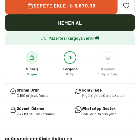
SEPETE EKLE · ₺ 3,670.00
HEMEN AL
Pazartesi kargoya verilir 🚚
Sipariş
Kargoda
Kapında
Bugün
10 Ağu
11 Ağu – 13 Ağu
Orijinal Ürün
Kolay İade
%100 orijinal, faturalı
14 gün içinde ücretsiz iade
Güvenli Ödeme
WhatsApp Destek
256-bit SSL ile korumalı
Sorularınıza hızlı yanıt
BEĞENEBILECEĞINIZ ÜRÜNLER