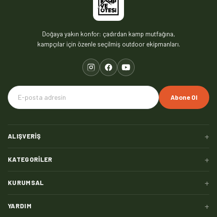
Doğaya yakın konfor: çadırdan kamp mutfağına,
kampçılar için özenle seçilmiş outdoor ekipmanları.
Abone Ol
+
ALIŞVERIŞ
+
KATEGORILER
+
KURUMSAL
+
YARDIM