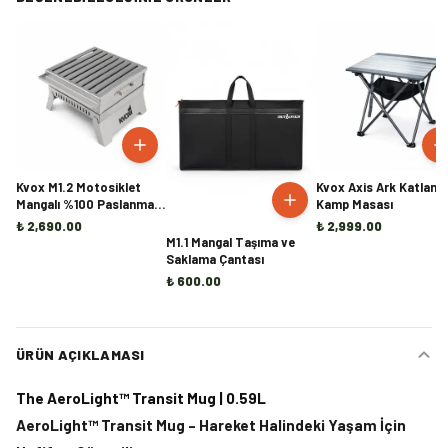
Kvox M1.2 Motosiklet
Kvox Axis Ark Katlanabi
Mangalı %100 Paslanmaz
Kamp Masası
Çelik
₺ 2,690.00
₺ 2,999.00
M1.1 Mangal Taşıma ve
Saklama Çantası
₺ 600.00
ÜRÜN AÇIKLAMASI
The AeroLight™ Transit Mug | 0.59L
AeroLight™ Transit Mug – Hareket Halindeki Yaşam İçin