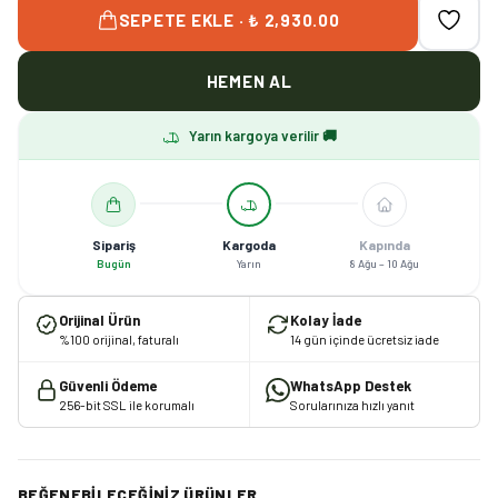
SEPETE EKLE · ₺ 2,930.00
HEMEN AL
Yarın kargoya verilir 🚚
Sipariş
Kargoda
Kapında
Bugün
Yarın
8 Ağu – 10 Ağu
Orijinal Ürün
Kolay İade
%100 orijinal, faturalı
14 gün içinde ücretsiz iade
Güvenli Ödeme
WhatsApp Destek
256-bit SSL ile korumalı
Sorularınıza hızlı yanıt
BEĞENEBILECEĞINIZ ÜRÜNLER