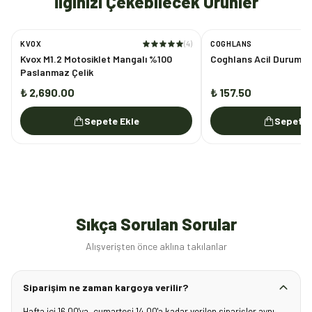
İlginizi Çekebilecek Ürünler
KVOX
(
4
)
COGHLANS
Kvox M1.2 Motosiklet Mangalı %100
Coghlans Acil Durum K
Paslanmaz Çelik
₺ 2,690.00
₺ 157.50
Sepete Ekle
Sepete 
Sıkça Sorulan Sorular
Alışverişten önce aklına takılanlar
Siparişim ne zaman kargoya verilir?
Hafta içi 16.00'ya, cumartesi 14.00'a kadar verilen siparişler aynı