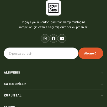
Doğaya yakın konfor: çadırdan kamp mutfağına,
kampçılar için özenle seçilmiş outdoor ekipmanları.
Abone Ol
+
ALIŞVERIŞ
+
KATEGORILER
+
KURUMSAL
+
YARDIM