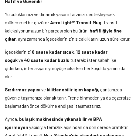
Hafif ve Güvenilir
Yolculuklarınızı ve dinamik yaşam tarzınızı destekleyecek
mükemmel bir çözüm:
AeroLight™ Transit Mug
. Transit
koleksiyonumuzun bir parçası olan bu ürün,
hafifliğiyle öne
çıkar
, aynı zamanda içeceklerinizin sıcaklıklarını uzun süre korur.
İçeceklerinizi
8 saate kadar sıcak
,
12 saate kadar
soğuk
ve
40 saate kadar buzlu
tutarak; ister sabah işe
giderken, ister akşam yürüyüşe çıkarken her koşulda yanınızda
olur.
Sızdırmaz yapısı
ve
kilitlenebilir içim kapağı
, çantanızda
güvenle taşımanıza olanak tanır. Trene binmeden ya da egzersize
başlamadan önce dökülme endişesi taşımazsınız.
Ayrıca,
bulaşık makinesinde yıkanabilir
ve
BPA
içermeyen
yapısıyla temizlik açısından da son derece pratiktir.
AeroLight™ Transit Mug,
Stanley’nin standart paslanmaz