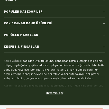
+
POPÜLER KATEGORILER
+
ÇOK ARANAN KAMP ÜRÜNLERI
+
POPÜLER MARKALAR
+
KEŞFET & FIRSATLAR
Kamp ve Ötesi
, çadırdan uyku tulumuna, mangaldan kamp mutfağına kampçının
ihtiyaç duyduğu her şeyi tek adreste toplayan online kamp mağazasıdır. İster hafta
sonu doğa kaçamağı ister uzun bir karavan rotası planlayın; binlerce ürünlük
seçkimizde her deneyim seviyesine, her rotaya ve her bütçeye uygun ekipmanı
kolayca bulabilir, gerçek kampçı yorumlarıyla güvenle karar verebilirsiniz.
Kampın kalbi çadırdır:
kamp çadırı
kategorimizde 2, 3 ve 4 kişilik modellerden aile
boyu geniş yaşam alanlı çadırlara, saniyeler içinde kurulan otomatik çadırlardan
Devamını gör
pratik şişme çadırlara kadar geniş bir yelpaze sizi bekliyor. Zorlu hava koşullarında
kamp yapanlar için su sütununa ve mevsim dayanımına göre seçebileceğiniz
4
mevsim çadır
modelleri, yaz kamplarıysa hafif ve havadar
yazlık çadırlar
ile çok daha
keyifli. Tamir kiti, kazık, tente ve gölgelikten yer örtüsüne
çadır aksesuarları
ile