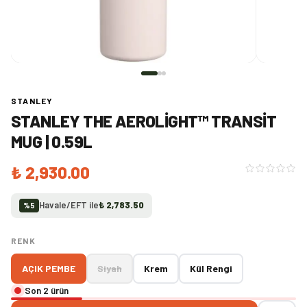
STANLEY
STANLEY THE AEROLIGHT™ TRANSIT
MUG | 0.59L
₺ 2,930.00
Havale/EFT ile
₺ 2,783.50
%
5
RENK
AÇIK PEMBE
Siyah
Krem
Kül Rengi
Son 2 ürün