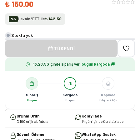
₺ 150.00
Havale/EFT ile
₺ 142.50
%
5
Stokta yok
TÜKENDI
13
:
28
:
53
içinde sipariş ver,
bugün kargoda 🚚
Sipariş
Kargoda
Kapında
Bugün
Bugün
7 Ağu – 9 Ağu
Orijinal Ürün
Kolay İade
%100 orijinal, faturalı
14 gün içinde ücretsiz iade
Güvenli Ödeme
WhatsApp Destek
256-bit SSL ile korumalı
Sorularınıza hızlı yanıt