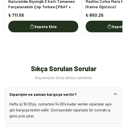
Naturehike Biyolojik 3 Katlı Tamamen
Madfox Cofee Mate Ka
Parçalanabilir Çöp Torbası [PBAT +
(Kahve Öğütücü)
PLA]
₺ 711.55
₺ 850.25
Sepete Ekle
Sepete 
Sıkça Sorulan Sorular
Alışverişten önce aklına takılanlar
Siparişim ne zaman kargoya verilir?
Hafta içi 16.00'ya, cumartesi 14.00'a kadar verilen siparişler aynı
gün kargoya teslim edilir. Sonrasındaki siparişler bir sonraki iş
günü yola çıkar.