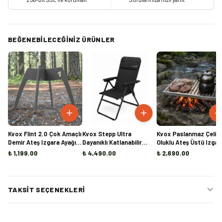
BEĞENEBILECEĞINIZ ÜRÜNLER
Kvox Flint 2.0 Çok Amaçlı
Kvox Stepp Ultra
Kvox Paslanmaz Çelik
Demir Ateş Izgara Ayağı |
Dayanıklı Katlanabilir
Oluklu Ateş Üstü Izgar
Mangal, Ocak ve Şömine
Kamp Sandalyesi
₺ 1,199.00
₺ 4,490.00
₺ 2,690.00
İçi Odun Tutucu
TAKSIT SEÇENEKLERI