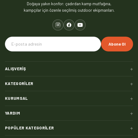
Doğaya yakın konfor: çadırdan kamp mutfağına,
kampçılar için özenle seçilmiş outdoor ekipmanları.
Abone Ol
+
ALIŞVERIŞ
+
KATEGORILER
+
KURUMSAL
+
YARDIM
+
POPÜLER KATEGORILER