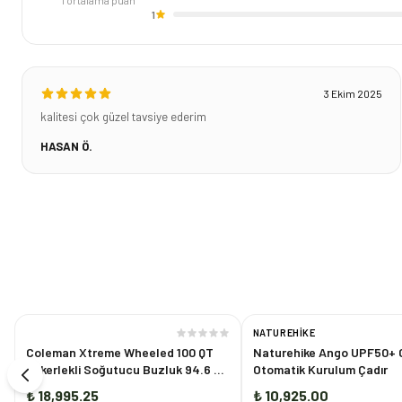
1
ortalama puan
1
3 Ekim 2025
kalitesi çok güzel tavsiye ederim
HASAN Ö.
NATUREHIKE
Coleman Xtreme Wheeled 100 QT
Naturehike Ango UPF50+ G
Tekerlekli Soğutucu Buzluk 94.6 Lt
Otomatik Kurulum Çadır
LACİVERT
₺ 18,995.25
₺ 10,925.00