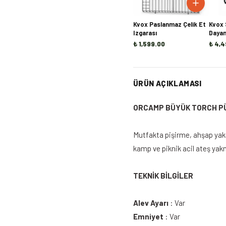
Kvox Paslanmaz Çelik Et
Kvox 
Izgarası
Dayanı
Kamp 
₺ 1,599.00
₺ 4,4
ÜRÜN AÇIKLAMASI
ORCAMP BÜYÜK TORCH P
Mutfakta pişirme, ahşap yak
kamp ve piknik acil ateş yakm
TEKNİK BİLGİLER
Alev Ayarı
: Var
Emniyet
: Var