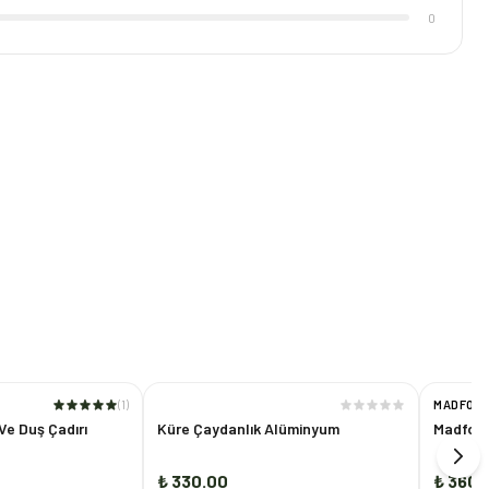
0
(
1
)
MADFOX
e Duş Çadırı
Küre Çaydanlık Alüminyum
Madfox 
₺ 330.00
₺ 360.