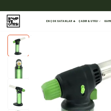
EN ÇOK SATANLAR 🔥
ÇADIR & UYKU
KAM