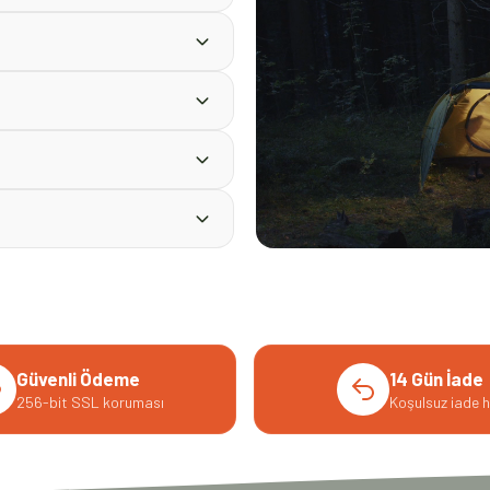
Güvenli Ödeme
14 Gün İade
256-bit SSL koruması
Koşulsuz iade h