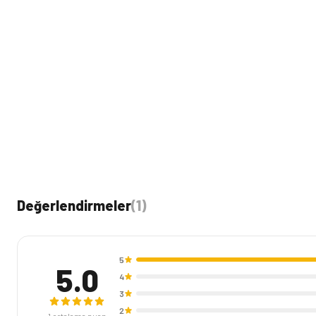
Değerlendirmeler
(
1
)
5
5.0
4
3
2