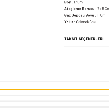
Boy
: 17 Cm
Ateşleme Borusu
: 7 x 5 C
Gaz Deposu Boyu
: 11 Cm
Yakıt
: Çakmak Gazı
TAKSIT SEÇENEKLERI