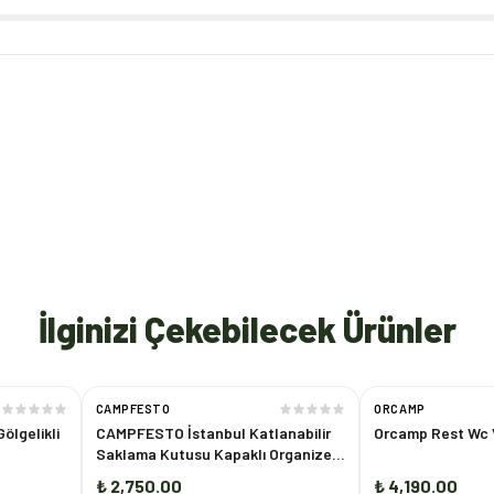
İlginizi Çekebilecek Ürünler
CAMPFESTO
ORCAMP
ölgelikli
CAMPFESTO İstanbul Katlanabilir
Orcamp Rest Wc V
Saklama Kutusu Kapaklı Organizer
Kamp & Araç Depolama Kutusu
₺ 2,750.00
₺ 4,190.00