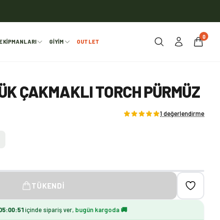
0
EKIPMANLARI
GIYIM
OUTLET
ÜK ÇAKMAKLI TORCH PÜRMÜZ
1 değerlendirme
TÜKENDI
05
:
00
:
49
içinde sipariş ver,
bugün kargoda 🚚