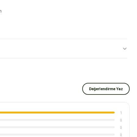
m
Değerlendirme Yaz
1
0
0
0