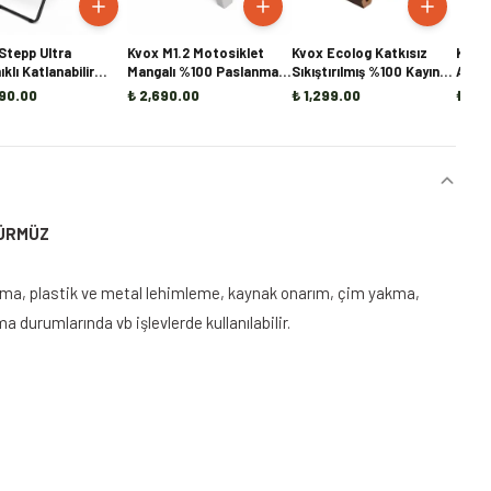
Stepp Ultra
Kvox M1.2 Motosiklet
Kvox Ecolog Katkısız
Kvox 
klı Katlanabilir
Mangalı %100 Paslanmaz
Sıkıştırılmış %100 Kayın
Alüm
Sandalyesi
Çelik
Briket Şömine ve Kamp
(Ön S
90.00
₺ 2,690.00
₺ 1,299.00
₺ 7,
Odunu - 20KG
ÜRMÜZ
ma, plastik ve metal lehimleme, kaynak onarım, çim yakma,
a durumlarında vb işlevlerde kullanılabilir.