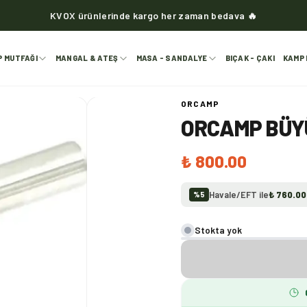
KVOX ürünlerinde kargo her zaman bedava 🔥
P MUTFAĞI
MANGAL & ATEŞ
MASA - SANDALYE
BIÇAK - ÇAKI
KAMP 
ORCAMP
ORCAMP BÜY
₺ 800.00
Havale/EFT ile
₺ 760.00
%
5
Stokta yok