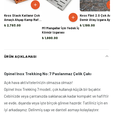
Kvox Stack Katlanır Çok
Kvox Flint 2.0 Çok Ama
Amaçlı Ahşap Kamp Rafı -
Demir Ateş Izgara Ayağı
Handmade
Mangal, Ocak ve Şömi
₺ 2,793.00
₺ 1,199.00
M1 Mangallar İçin Yedek İç
İçi Odun Tutucu
Kömür Izgarası
₺ 1,990.00
ÜRÜN AÇIKLAMASI
Opinel Inox Trekking No:7 Paslanmaz Çelik Çakı
Açık hava aktivitelerinizin olmazsa olmazı!
Opinel Inox Trekking 7 modeli, çok kullanışlı küçük bir bıçaktır.
Cebinizde veya çantanızda saklanacak kadar kompakt ve hafiftir
ve evde, dışarıda veya işte birçok göreve hazırdır. Tatiliniz için en
iyi arkadaşınız. Delinmiş sapı ve danteli asmayı kolaylaştırır.