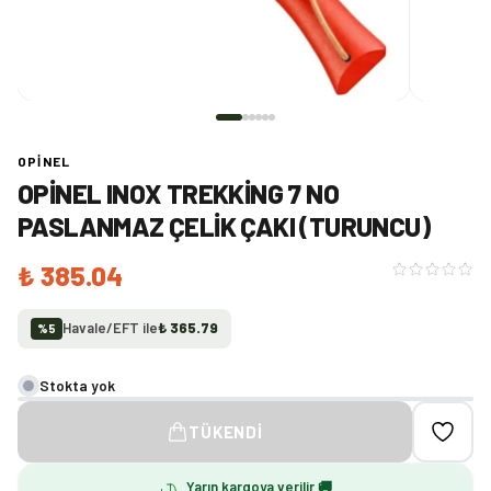
OPINEL
OPINEL INOX TREKKING 7 NO
PASLANMAZ ÇELIK ÇAKI (TURUNCU)
₺ 385.04
Havale/EFT ile
₺ 365.79
%
5
Stokta yok
TÜKENDI
Yarın kargoya verilir 🚚