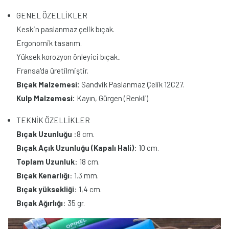
GENEL ÖZELLİKLER
Keskin paslanmaz çelik bıçak.
Ergonomik tasarım.
Yüksek korozyon önleyici bıçak..
Fransa'da üretilmiştir.
Bıçak Malzemesi:
Sandvik Paslanmaz Çelik 12C27.
Kulp Malzemesi:
Kayın, Gürgen (Renkli).
TEKNİK ÖZELLİKLER
Bıçak Uzunluğu
:8 cm.
Bıçak Açık Uzunluğu (Kapalı Hali)
: 10 cm.
Toplam Uzunluk
: 18 cm.
Bıçak Kenarlığı
: 1.3 mm.
Bıçak yüksekliği
: 1,4 cm.
Bıçak Ağırlığı
: 35 gr.