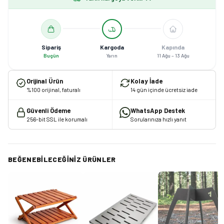
Sipariş
Kargoda
Kapında
Bugün
Yarın
11 Ağu – 13 Ağu
Orijinal Ürün
Kolay İade
%100 orijinal, faturalı
14 gün içinde ücretsiz iade
Güvenli Ödeme
WhatsApp Destek
256-bit SSL ile korumalı
Sorularınıza hızlı yanıt
BEĞENEBILECEĞINIZ ÜRÜNLER