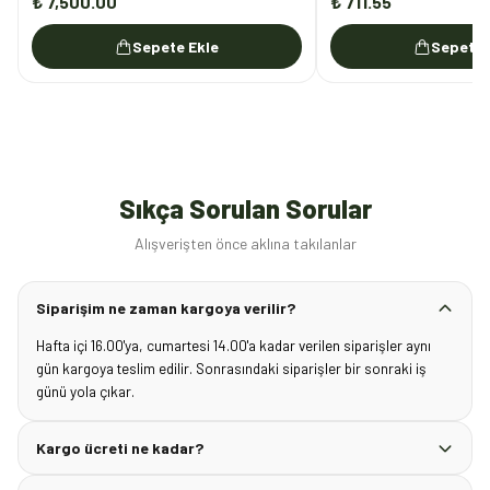
₺ 7,500.00
₺ 711.55
Sepete Ekle
Sepete 
Sıkça Sorulan Sorular
Alışverişten önce aklına takılanlar
Siparişim ne zaman kargoya verilir?
Hafta içi 16.00'ya, cumartesi 14.00'a kadar verilen siparişler aynı
gün kargoya teslim edilir. Sonrasındaki siparişler bir sonraki iş
günü yola çıkar.
Kargo ücreti ne kadar?