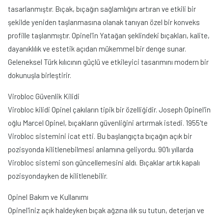
tasarlanmıştır. Bıçak, bıçağın sağlamlığını artıran ve etkili bir
şekilde yeniden taşlanmasına olanak tanıyan özel bir konveks
profille taşlanmıştır. Opinel'in Yatağan şeklindeki bıçakları, kalite,
dayanıklılık ve estetik açıdan mükemmel bir denge sunar.
Geleneksel Türk kılıcının güçlü ve etkileyici tasarımını modern bir
dokunuşla birleştirir.
Virobloc Güvenlik Kilidi
Virobloc kilidi Opinel çakıların tipik bir özelliğidir. Joseph Opinel'in
oğlu Marcel Opinel, bıçakların güvenliğini artırmak istedi. 1955'te
Virobloc sistemini icat etti. Bu başlangıçta bıçağın açık bir
pozisyonda kilitlenebilmesi anlamına geliyordu. 90'lı yıllarda
Virobloc sistemi son güncellemesini aldı. Bıçaklar artık kapalı
pozisyondayken de kilitlenebilir.
Opinel Bakım ve Kullanımı
Opinel'iniz açık haldeyken bıçak ağzına ılık su tutun, deterjan ve