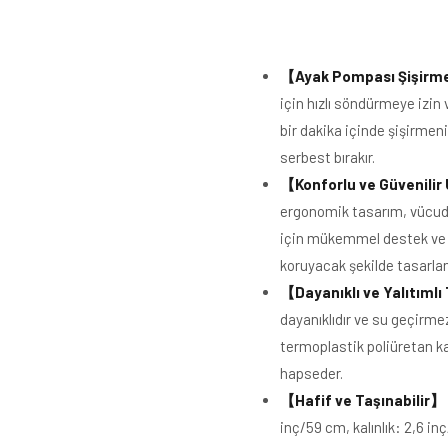
【
Ayak Pompası Şişirm
için hızlı söndürmeye izin
bir dakika içinde şişirmen
serbest bırakır.
【
Konforlu ve Güvenili
ergonomik tasarım, vücudu
için mükemmel destek ve 
koruyacak şekilde tasarlan
【
Dayanıklı ve Yalıtıml
dayanıklıdır ve su geçirmezd
termoplastik poliüretan ka
hapseder.
【
Hafif ve Taşınabilir
】
inç/59 cm, kalınlık: 2,6 in