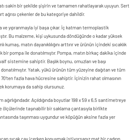
ı sakin bir şekilde şişirin ve tamamen rahatlayarak uyuyun. Sert
 ağrısı çekenler de bu kategoriye dahildir.
 ve yıpranmayla iyi başa çıkar. İç katman termoplastik
ıştır. Bu malzeme, kişi uykusunda döndüğünde o kadar yüksek
ı kumaş, matın dayanıklılığını arttırır ve ürünün içindeki sıcaklık
şik bir pompa ile donatılmıştır. Pompa, matın birkaç dakika içinde
valf sistemine sahiptir. Başlık boynu, omuzları ve başı
a donatılmıştır. Yatak, yükü ürünün tüm yüzeyine dağıtan ve tüm
70'ten fazla hava hücresine sahiptir. İçinizin rahat olmasının
 ek korumaya da sahip olursunuz.
 ağırlığındadır. Açıldığında boyutlar 198 x 59 x 6,5 santimetreye
e ölçülerinde taşınabilir bir saklama çantasıyla birlikte
rt çantasında taşınması uygundur ve köpüğün aksine fazla yer
incan sıcak çay içerken konuşmak istiyorsanız mat bir çadırın