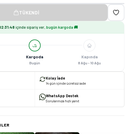
TÜKENDI
02
:
31
:
47
içinde sipariş ver,
bugün kargoda 🚚
Kargoda
Kapında
Bugün
8 Ağu – 10 Ağu
Kolay İade
14 gün içinde ücretsiz iade
WhatsApp Destek
Sorularınıza hızlı yanıt
NLER