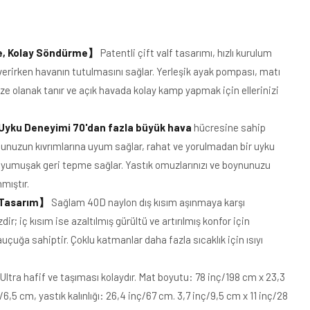
e, Kolay Söndürme
】
Patentli çift valf tasarımı, hızlı kurulum
 verirken havanın tutulmasını sağlar. Yerleşik ayak pompası, matı
ize olanak tanır ve açık havada kolay kamp yapmak için ellerinizi
r Uyku Deneyimi 70'dan fazla büyük hava
hücresine sahip
nuzun kıvrımlarına uyum sağlar, rahat ve yorulmadan bir uyku
yumuşak geri tepme sağlar. Yastık omuzlarınızı ve boynunuzu
mıştır.
ı Tasarım
】
Sağlam 40D naylon dış kısım aşınmaya karşı
ir; iç kısım ise azaltılmış gürültü ve artırılmış konfor için
uçuğa sahiptir. Çoklu katmanlar daha fazla sıcaklık için ısıyı
Ultra hafif ve taşıması kolaydır. Mat boyutu: 78 inç/198 cm x 23,3
ç/6,5 cm, yastık kalınlığı: 26,4 inç/67 cm. 3,7 inç/9,5 cm x 11 inç/28