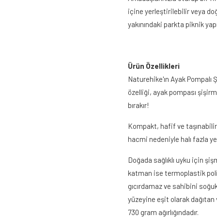
içine yerleştirilebilir veya d
yakınındaki parkta piknik ya
Ürün Özellikleri
Naturehike'ın Ayak Pompalı Ş
özelliği, ayak pompası şişirm
bırakır!
Kompakt, hafif ve taşınabili
hacmi nedeniyle halı fazla ye
Doğada sağlıklı uyku için ş
katman ise termoplastik poliü
gıcırdamaz ve sahibini soğuk
yüzeyine eşit olarak dağıtan
730 gram ağırlığındadır.