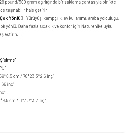
,28 pound/580 gram ağırlığında bir saklama çantasıyla birlikte
e taşınabilir hale getirir.
 Çok Yönlü
】
Yürüyüş, kampçılık, ev kullanımı, araba yolculuğu,
n çok yönlü. Daha fazla sıcaklık ve konfor için Naturehike uyku
eşleştirin.
 Şişirme"
PU"
*59*6,5 cm / 78*23,3*2,6 inç"
.66 inç"
inç"
9,5 cm / 11*3,7*3,7 inç"