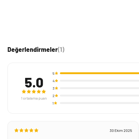
Değerlendirmeler
(
1
)
5
5.0
4
3
2
1
ortalama puan
1
30 Ekim 2025