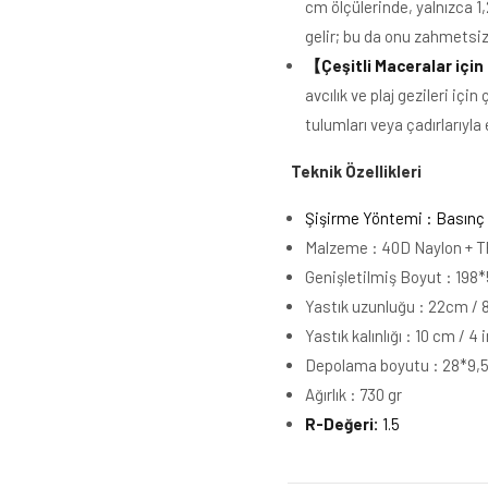
cm ölçülerinde, yalnızca 1
gelir; bu da onu zahmetsizc
【
Çeşitli Maceralar için
avcılık ve plaj gezileri içi
tulumları veya çadırlarıyla 
Teknik Özellikleri
Şişirme Yöntemi : Basınç
Malzeme : 40D Naylon + T
Genişletilmiş Boyut : 198
Yastık uzunluğu : 22cm / 8
Yastık kalınlığı : 10 cm / 4 
Depolama boyutu : 28*9,5*
Ağırlık : 730 gr
R-Değeri:
1.5