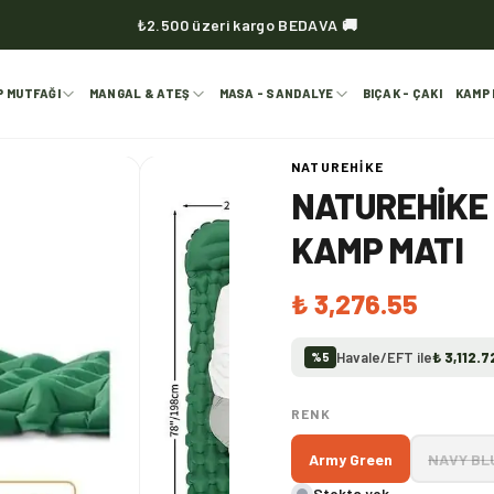
₺2.500 üzeri kargo BEDAVA 🚚
KVOX ürünlerinde kargo her zaman bedava 🔥
P MUTFAĞI
MANGAL & ATEŞ
MASA - SANDALYE
BIÇAK - ÇAKI
KAMP 
NATUREHIKE
NATUREHIKE 
KAMP MATI
₺ 3,276.55
Havale/EFT ile
₺ 3,112.7
%
5
RENK
Army Green
NAVY BL
Stokta yok