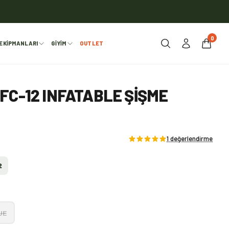
0
EKIPMANLARI
GIYIM
OUTLET
FC-12 INFATABLE ŞIŞME
1 değerlendirme
2
UE