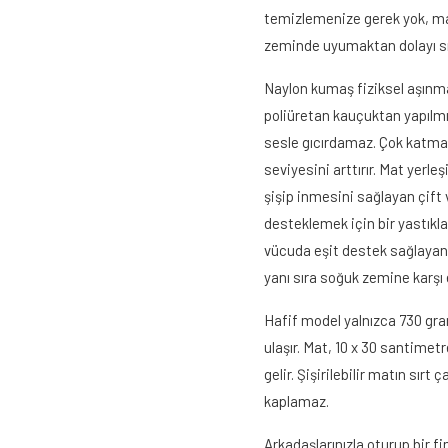
temizlemenize gerek yok, mat
zeminde uyumaktan dolayı sırt
Naylon kumaş fiziksel aşınma
poliüretan kauçuktan yapılm
sesle gıcırdamaz. Çok katmanl
seviyesini arttırır. Mat yerle
şişip inmesini sağlayan çift 
desteklemek için bir yastıkl
vücuda eşit destek sağlayan 
yanı sıra soğuk zemine karşı
Hafif model yalnızca 730 gram
ulaşır. Mat, 10 x 30 santimetr
gelir. Şişirilebilir matın sı
kaplamaz.
Arkadaşlarınızla oturup bir f