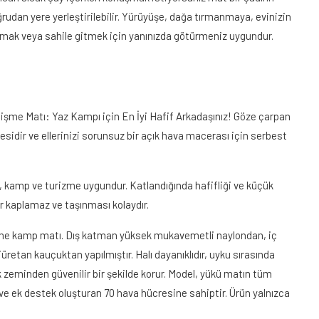
oğrudan yere yerleştirilebilir. Yürüyüşe, dağa tırmanmaya, evinizin
pmak veya sahile gitmek için yanınızda götürmeniz uygundur.
işme Matı: Yaz Kampı için En İyi Hafif Arkadaşınız! Göze çarpan
esidir ve ellerinizi sorunsuz bir açık hava macerası için serbest
r, kamp ve turizme uygundur. Katlandığında hafifliği ve küçük
r kaplamaz ve taşınması kolaydır.
işme kamp matı. Dış katman yüksek mukavemetli naylondan, iç
retan kauçuktan yapılmıştır. Halı dayanıklıdır, uyku sırasında
 zeminden güvenilir bir şekilde korur. Model, yükü matın tüm
 ve ek destek oluşturan 70 hava hücresine sahiptir. Ürün yalnızca