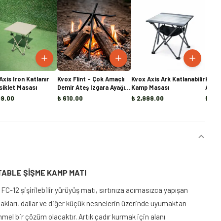
Axis Iron Katlanır
Kvox Flint – Çok Amaçlı
Kvox Axis Ark Katlanabilir
Kvox 
iklet Masası
Demir Ateş Izgara Ayağı |
Kamp Masası
Alüm
Mangal, Ocak ve Şömine
(Ön S
99.00
₺ 610.00
₺ 2,999.00
₺ 7,
İçi Odun Tutucu
TABLE ŞİŞME KAMP MATI
12 şişirilebilir yürüyüş matı, sırtınıza acımasızca yapışan
lakları, dallar ve diğer küçük nesnelerin üzerinde uyumaktan
el bir çözüm olacaktır. Artık çadır kurmak için alanı