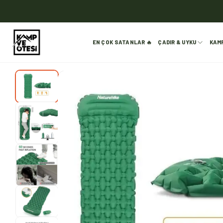
EN ÇOK SATANLAR 🔥
ÇADIR & UYKU
KAM