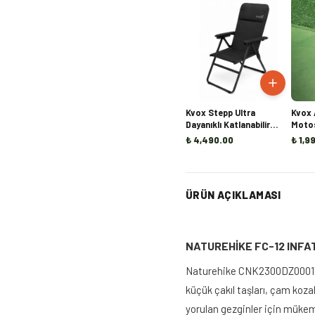
Kvox Stepp Ultra
Kvox 
Dayanıklı Katlanabilir
Motos
Kamp Sandalyesi
₺ 4,490.00
₺ 1,9
ÜRÜN AÇIKLAMASI
NATUREHİKE FC-12 INFA
Naturehike CNK2300DZ0001 FC-
küçük çakıl taşları, çam koza
yorulan gezginler için mükemm