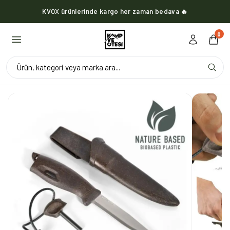
KVOX ürünlerinde kargo her zaman bedava 🔥
0
Ürün, kategori veya marka ara...