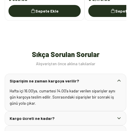
Sepete Ekle
Sepete 
Sıkça Sorulan Sorular
Alışverişten önce aklına takılanlar
Siparişim ne zaman kargoya verilir?
Hafta içi 16.00'ya, cumartesi 14.00'a kadar verilen siparişler aynı
gün kargoya teslim edilir. Sonrasındaki siparişler bir sonraki iş
günü yola çıkar.
Kargo ücreti ne kadar?