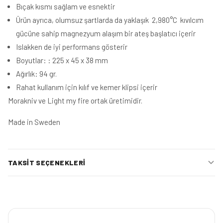
Bıçak kısmı sağlam ve esnektir
Ürün ayrıca, olumsuz şartlarda da yaklaşık 2,980°C kıvılcım
gücüne sahip magnezyum alaşım bir ateş başlatıcı içerir
Islakken de iyi performans gösterir
Boyutlar: : 225 x 45 x 38 mm
Ağırlık: 94 gr.
Rahat kullanım için kılıf ve kemer klipsi içerir
Morakniv ve Light my fire ortak üretimidir.
Made in Sweden
TAKSIT SEÇENEKLERI