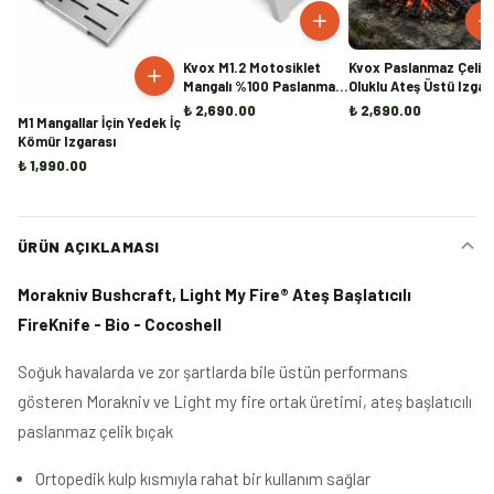
Kvox M1.2 Motosiklet
Kvox Paslanmaz Çelik
Mangalı %100 Paslanmaz
Oluklu Ateş Üstü Izgar
Çelik
₺ 2,690.00
₺ 2,690.00
M1 Mangallar İçin Yedek İç
Kömür Izgarası
₺ 1,990.00
ÜRÜN AÇIKLAMASI
Morakniv Bushcraft, Light My Fire® Ateş Başlatıcılı
FireKnife - Bio - Cocoshell
Soğuk havalarda ve zor şartlarda bile üstün performans
gösteren Morakniv ve Light my fire ortak üretimi, ateş başlatıcılı
paslanmaz çelik bıçak
Ortopedik kulp kısmıyla rahat bir kullanım sağlar