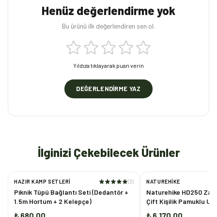
Henüz değerlendirme yok
Bu ürünü ilk değerlendiren sen ol.
Yıldıza tıklayarak puan verin
DEĞERLENDIRME YAZ
İlginizi Çekebilecek Ürünler
HAZIR KAMP SETLERI
(
3
)
NATUREHIKE
Piknik Tüpü Bağlantı Seti (Dedantör +
Naturehike HD250 Zarf 
1.5m Hortum + 2 Kelepçe)
Çift Kişilik Pamuklu U
₺ 680.00
₺ 6,170.00