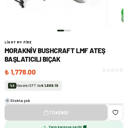
LIGHT MY FIRE
MORAKNIV BUSHCRAFT LMF ATEŞ
BAŞLATICILI BIÇAK
₺ 1,778.00
Havale/EFT ile
₺ 1,689.10
%
5
Stokta yok
TÜKENDI
Yarın kargoya verilir 🚚