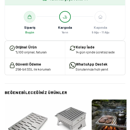
Sipariş
Kargoda
Kapında
Bugün
Yarın
9 Ağu – 11 Ağu
Orijinal Ürün
Kolay İade
%100 orijinal, faturalı
14 gün içinde ücretsiz iade
Güvenli Ödeme
WhatsApp Destek
256-bit SSL ile korumalı
Sorularınıza hızlı yanıt
BEĞENEBILECEĞINIZ ÜRÜNLER