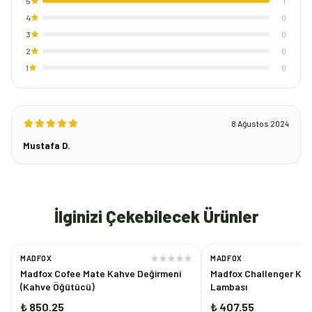
5
1
4
0
3
0
2
0
1
0
8 Ağustos 2024
Mustafa D.
İlginizi Çekebilecek Ürünler
MADFOX
MADFOX
Madfox Cofee Mate Kahve Değirmeni
Madfox Challenger Kit
(Kahve Öğütücü)
Lambası
₺ 850.25
₺ 407.55