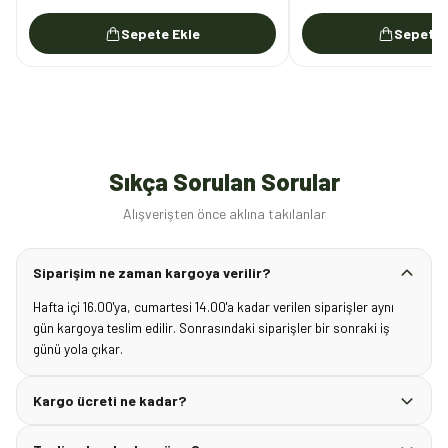
Sepete Ekle
Sepete 
Sıkça Sorulan Sorular
Alışverişten önce aklına takılanlar
Siparişim ne zaman kargoya verilir?
Hafta içi 16.00'ya, cumartesi 14.00'a kadar verilen siparişler aynı
gün kargoya teslim edilir. Sonrasındaki siparişler bir sonraki iş
günü yola çıkar.
Kargo ücreti ne kadar?