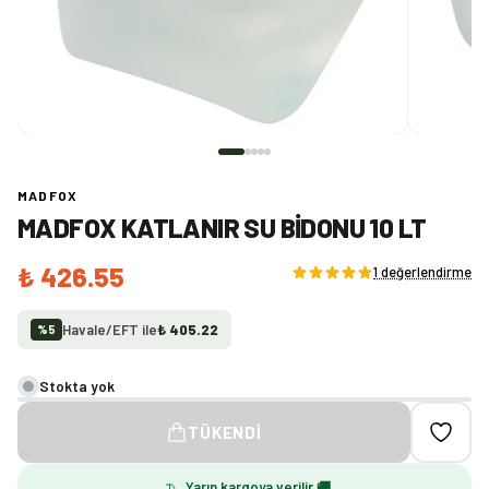
MADFOX
MADFOX KATLANIR SU BIDONU 10 LT
₺ 426.55
1 değerlendirme
Havale/EFT ile
₺ 405.22
%
5
Stokta yok
TÜKENDI
Yarın kargoya verilir 🚚