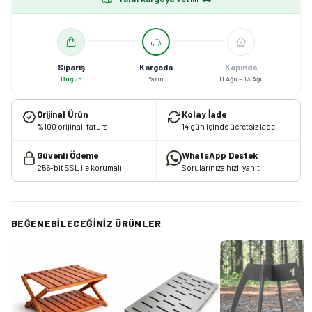
Sipariş
Kargoda
Kapında
Bugün
Yarın
11 Ağu – 13 Ağu
Orijinal Ürün
Kolay İade
%100 orijinal, faturalı
14 gün içinde ücretsiz iade
Güvenli Ödeme
WhatsApp Destek
256-bit SSL ile korumalı
Sorularınıza hızlı yanıt
BEĞENEBILECEĞINIZ ÜRÜNLER