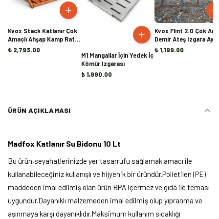
Kvox Stack Katlanır Çok
Kvox Flint 2.0 Çok Ama
Amaçlı Ahşap Kamp Rafı -
Demir Ateş Izgara Ayağı
Handmade
Mangal, Ocak ve Şömi
₺ 2,793.00
₺ 1,199.00
M1 Mangallar İçin Yedek İç
İçi Odun Tutucu
Kömür Izgarası
₺ 1,990.00
ÜRÜN AÇIKLAMASI
Madfox Katlanır Su Bidonu 10 Lt
Bu ürün,seyahatlerinizde yer tasarrufu sağlamak amacı ile
kullanabileceğiniz kullanışlı ve hijyenik bir üründür.Polietilen (PE)
maddeden imal edilmiş olan ürün BPA içermez ve gıda ile teması
uygundur.Dayanıklı malzemeden imal edilmiş olup yıpranma ve
aşınmaya karşı dayanıklıdır.Maksimum kullanım sıcaklığı