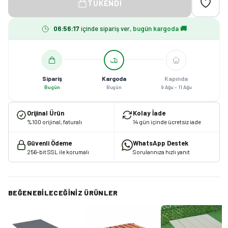
TÜKENDI
06
:
56
:
16
içinde sipariş ver,
bugün kargoda 🚚
Sipariş
Kargoda
Kapında
Bugün
Bugün
9 Ağu – 11 Ağu
Orijinal Ürün
Kolay İade
%100 orijinal, faturalı
14 gün içinde ücretsiz iade
Güvenli Ödeme
WhatsApp Destek
256-bit SSL ile korumalı
Sorularınıza hızlı yanıt
BEĞENEBILECEĞINIZ ÜRÜNLER