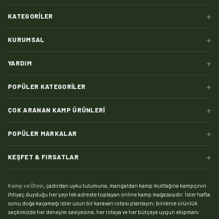
+
KATEGORILER
+
KURUMSAL
+
YARDIM
+
POPÜLER KATEGORILER
+
ÇOK ARANAN KAMP ÜRÜNLERI
+
POPÜLER MARKALAR
+
KEŞFET & FIRSATLAR
Kamp ve Ötesi
, çadırdan uyku tulumuna, mangaldan kamp mutfağına kampçının
ihtiyaç duyduğu her şeyi tek adreste toplayan online kamp mağazasıdır. İster hafta
sonu doğa kaçamağı ister uzun bir karavan rotası planlayın; binlerce ürünlük
seçkimizde her deneyim seviyesine, her rotaya ve her bütçeye uygun ekipmanı