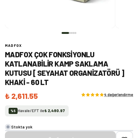
MADFOX
MADFOX ÇOK FONKSIYONLU
KATLANABILIR KAMP SAKLAMA
KUTUSU [ SEYAHAT ORGANIZATÖRÜ ]
KHAKI - 60 LT
₺ 2,611.55
4 değerlendirme
Havale/EFT ile
₺ 2,480.97
%
5
Stokta yok