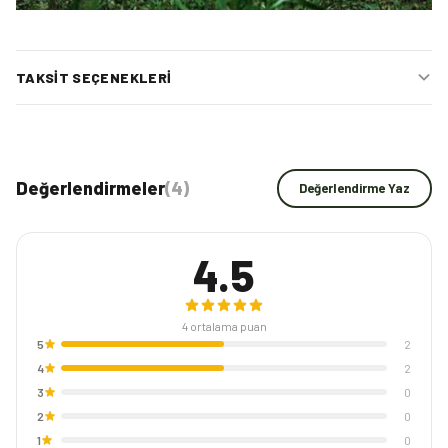
TAKSIT SEÇENEKLERI
Değerlendirmeler
(
4
)
Değerlendirme Yaz
4.5
4
ortalama puan
5
2
4
2
3
0
2
0
1
0