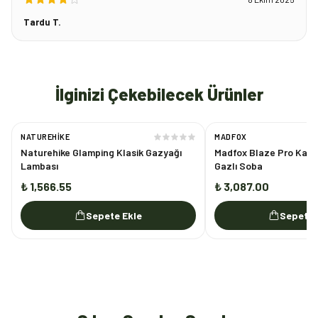
Tardu T.
İlginizi Çekebilecek Ürünler
NATUREHIKE
MADFOX
Naturehike Glamping Klasik Gazyağı
Madfox Blaze Pro Kamp 
Lambası
Gazlı Soba
₺ 1,566.55
₺ 3,087.00
Sepete Ekle
Sepete 