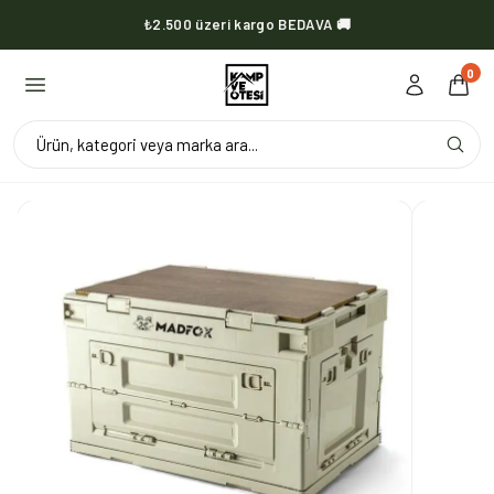
₺2.500 üzeri kargo BEDAVA 🚚
KVOX ürünlerinde kargo her zaman bedava 🔥
0
Ürün, kategori veya marka ara...