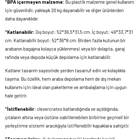
*
BPA içermeyen malzeme:
Bu plastik malzeme genel kullanım
için güvenlidir, yaklaşık 20 kg dayanabilir ve diğer ürünlerden
daha dayanıklıdır.
*
Katlanabilir:
Dış boyut:
52*36,5*31,5 cm
. İç boyut:
49*33,7*31
cm
. Katlanabilir boyut:
52*36*8 cm
. Birden fazla kutunun bir
arabanın bagajına kolayca yüklenmesi veya bir dolapta, garaj
rafında veya depoda küçük depolama için katlanabilir.
Katlanır tasarım sayesinde yerden tasarruf edin ve kolaylıkla
taşıma. Bu özellik, hem araba depolama hem de dış mekan
kullanımı için ideal olan paketleme ve ambalajlama için uygun
hale getirir.
*
İstiflenebilir
: clevercrates katlandığında ve açıldığında,
çıtaların altına veya üstüne sabitlenebilen birbirine geçmeli bir
yerleştirme sistemi aracılığıyla istiflenebilir kapaklara sahiptir.
*
Taşıması kolay
: Kutularımızın her iki tarafında kavisli