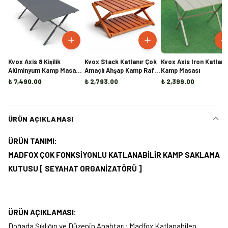
Kvox Axis 8 Kişilik
Kvox Stack Katlanır Çok
Kvox Axis Iron Katlanı
Alüminyum Kamp Masası
Amaçlı Ahşap Kamp Rafı -
Kamp Masası
(Ön Sipariş)
Handmade
₺ 7,490.00
₺ 2,793.00
₺ 2,399.00
ÜRÜN AÇIKLAMASI
ÜRÜN TANIMI:
MADFOX ÇOK FONKSİYONLU KATLANABİLİR KAMP SAKLAMA
KUTUSU [ SEYAHAT ORGANİZATÖRÜ ]
ÜRÜN AÇIKLAMASI:
Doğada Şıklığın ve Düzenin Anahtarı: Madfox Katlanabilen