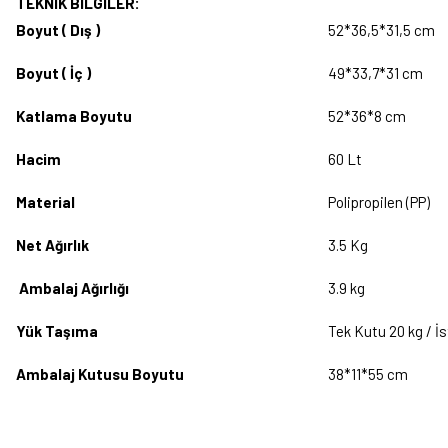
TEKNIK BILGILER:
Boyut ( Dış )
52*36,5*31,5 cm
Boyut ( İç )
49*33,7*31 cm
Katlama Boyutu
52*36*8 cm
Hacim
60 Lt
Material
Polipropilen (PP)
Net Ağırlık
3.5 Kg
Ambalaj Ağırlığı
3.9 kg
Yük Taşıma
Tek Kutu 20 kg / İs
Ambalaj Kutusu Boyutu
38*11*55 cm