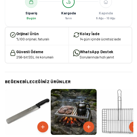
Sipariş
Kargoda
Kapında
Bugün
Yarın
8 Ağu – 10 Ağu
Orijinal Ürün
Kolay İade
%100 orijinal, faturalı
14 gün içinde ücretsiz iade
Güvenli Ödeme
WhatsApp Destek
256-bit SSL ile korumalı
Sorularınıza hızlı yanıt
BEĞENEBILECEĞINIZ ÜRÜNLER