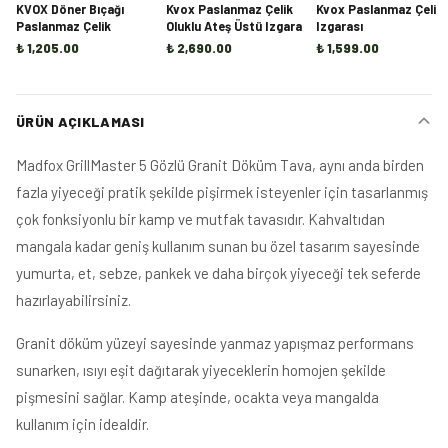
KVOX Döner Bıçağı
Kvox Paslanmaz Çelik
Kvox Paslanmaz Çelik 
Paslanmaz Çelik
Oluklu Ateş Üstü Izgara
Izgarası
₺ 1,205.00
₺ 2,690.00
₺ 1,599.00
ÜRÜN AÇIKLAMASI
Madfox GrillMaster 5 Gözlü Granit Döküm Tava, aynı anda birden
fazla yiyeceği pratik şekilde pişirmek isteyenler için tasarlanmış
çok fonksiyonlu bir kamp ve mutfak tavasıdır. Kahvaltıdan
mangala kadar geniş kullanım sunan bu özel tasarım sayesinde
yumurta, et, sebze, pankek ve daha birçok yiyeceği tek seferde
hazırlayabilirsiniz.
Granit döküm yüzeyi sayesinde yanmaz yapışmaz performans
sunarken, ısıyı eşit dağıtarak yiyeceklerin homojen şekilde
pişmesini sağlar. Kamp ateşinde, ocakta veya mangalda
kullanım için idealdir.