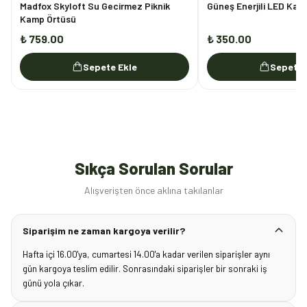
Madfox Skyloft Su Gecirmez Piknik
Güneş Enerjili LED Ka
Kamp Örtüsü
₺ 759.00
₺ 350.00
Sepete Ekle
Sepete 
Sıkça Sorulan Sorular
Alışverişten önce aklına takılanlar
Siparişim ne zaman kargoya verilir?
Hafta içi 16.00'ya, cumartesi 14.00'a kadar verilen siparişler aynı
gün kargoya teslim edilir. Sonrasındaki siparişler bir sonraki iş
günü yola çıkar.