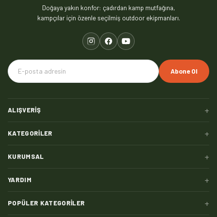
Doğaya yakın konfor: çadırdan kamp mutfağına,
kampçılar için özenle seçilmiş outdoor ekipmanları.
Abone Ol
+
ALIŞVERIŞ
+
KATEGORILER
+
KURUMSAL
+
YARDIM
+
POPÜLER KATEGORILER