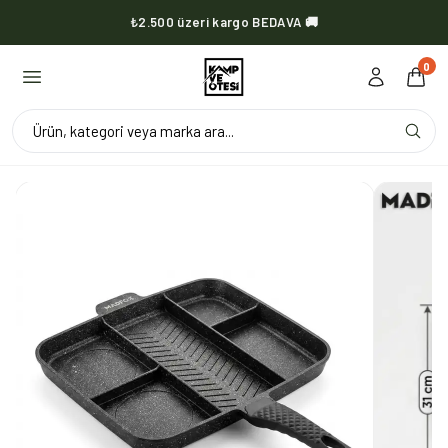
₺2.500 üzeri kargo BEDAVA 🚚
KVOX ürünlerinde kargo her zaman bedava 🔥
0
Ürün, kategori veya marka ara...