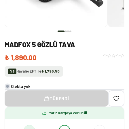
MADFOX 5 GÖZLÜ TAVA
₺ 1,890.00
Havale/EFT ile
₺ 1,795.50
%
5
Stokta yok
TÜKENDI
Yarın kargoya verilir 🚚