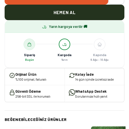
HEMEN AL
Yarın kargoya verilir 🚚
Sipariş
Kargoda
Kapında
Bugün
Yarın
8 Ağu – 10 Ağu
Orijinal Ürün
Kolay İade
%100 orijinal, faturalı
14 gün içinde ücretsiz iade
Güvenli Ödeme
WhatsApp Destek
256-bit SSL ile korumalı
Sorularınıza hızlı yanıt
BEĞENEBILECEĞINIZ ÜRÜNLER