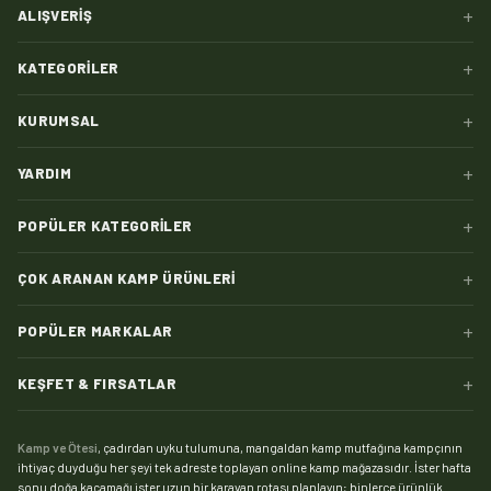
+
ALIŞVERIŞ
+
KATEGORILER
+
KURUMSAL
+
YARDIM
+
POPÜLER KATEGORILER
+
ÇOK ARANAN KAMP ÜRÜNLERI
+
POPÜLER MARKALAR
+
KEŞFET & FIRSATLAR
Kamp ve Ötesi
, çadırdan uyku tulumuna, mangaldan kamp mutfağına kampçının
ihtiyaç duyduğu her şeyi tek adreste toplayan online kamp mağazasıdır. İster hafta
sonu doğa kaçamağı ister uzun bir karavan rotası planlayın; binlerce ürünlük