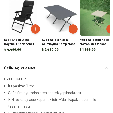
Kvox Stepp Ultra
Kvox Axis 8 Kişilik
Kvox Axis Iron Katlanı
Dayanıklı Katlanabilir
Alüminyum Kamp Masası
Motosiklet Masası
Kamp Sandalyesi
(Ön Sipariş)
₺ 4,490.00
₺ 7,490.00
₺ 1,999.00
ÜRÜN AÇIKLAMASI
ÖZELLİKLER
Kapasite:
1litre
Saf alüminyumdan preslenerek yapılmaktadır
Hızlı ve kolay açıp kapamak için vidali kapak sistemi ile
tasarlanmıştır