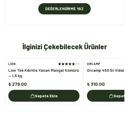
DEĞERLENDIRME YAZ
İlginizi Çekebilecek Ürünler
LION
(
17
)
ORCAMP
Lion Tek Kibritle Yanan Mangal Kömürü
Orcamp 450 Gr Vidalı 
— 1,5 kg
₺ 279.00
₺ 310.00
Sepete Ekle
Sepete 