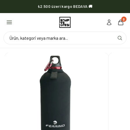
₺2.500 üzeri kargo BEDAVA 🚚
KVOX ürünlerinde kargo her zaman bedava 🔥
0
Ürün, kategori veya marka ara...