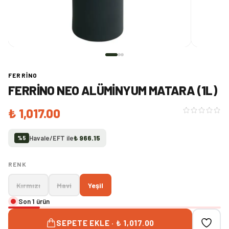
FERRINO
FERRINO NEO ALÜMINYUM MATARA (1L)
₺ 1,017.00
Havale/EFT ile
₺ 966.15
%
5
RENK
Kırmızı
Mavi
Yeşil
Son 1 ürün
SEPETE EKLE · ₺ 1,017.00