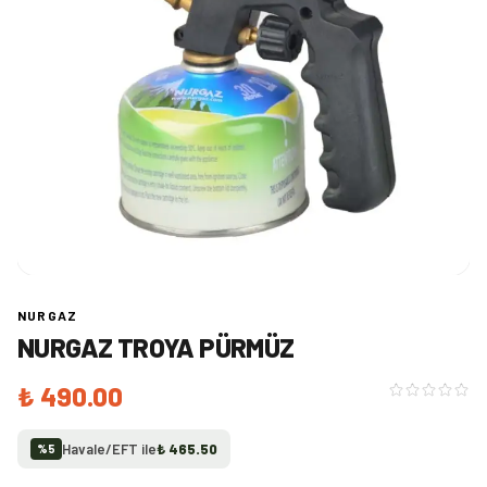
NURGAZ
NURGAZ TROYA PÜRMÜZ
₺ 490.00
Havale/EFT ile
₺ 465.50
%
5