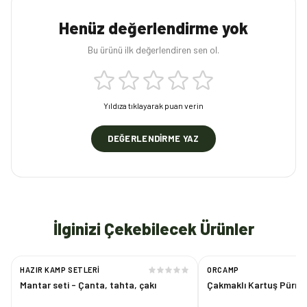
Henüz değerlendirme yok
Bu ürünü ilk değerlendiren sen ol.
Yıldıza tıklayarak puan verin
DEĞERLENDIRME YAZ
İlginizi Çekebilecek Ürünler
HAZIR KAMP SETLERI
ORCAMP
Mantar seti - Çanta, tahta, çakı
Çakmaklı Kartuş Pü