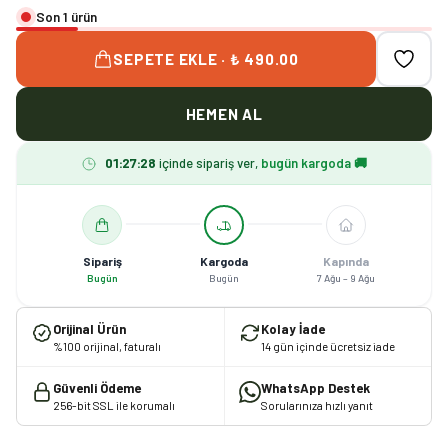
Son 1 ürün
SEPETE EKLE · ₺ 490.00
HEMEN AL
01
:
27
:
27
içinde sipariş ver,
bugün kargoda 🚚
Sipariş
Kargoda
Kapında
Bugün
Bugün
7 Ağu – 9 Ağu
Orijinal Ürün
Kolay İade
%100 orijinal, faturalı
14 gün içinde ücretsiz iade
Güvenli Ödeme
WhatsApp Destek
256-bit SSL ile korumalı
Sorularınıza hızlı yanıt