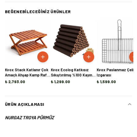
BEĞENEBILECEĞINIZ ÜRÜNLER
Kvox Stack Katlanır Çok
Kvox Ecolog Katkısız
Kvox Paslanmaz Çelik 
Amaçlı Ahşap Kamp Rafı -
Sıkıştırılmış %100 Kayın
Izgarası
Handmade
Briket Şömine ve Kamp
₺ 2,793.00
₺ 1,299.00
₺ 1,599.00
Odunu - 20KG
ÜRÜN AÇIKLAMASI
NURGAZ TROYA PÜRMÜZ