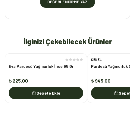
DEĞERLENDIRME YAZ
İlginizi Çekebilecek Ürünler
GENEL
Eva Pardesü Yağmurluk İnce 95 Gr
Pardesü Yağmurluk Siy
₺ 225.00
₺ 945.00
Sepete Ekle
Sepete 