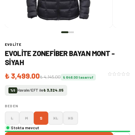
EVOLITE
EVOLITE ZONEFIBER BAYAN MONT -
SIYAH
₺ 3,499.00
₺ 4,145.00
₺ 646.00
tasarruf
Havale/EFT ile
₺ 3,324.05
%
5
BEDEN
L
M
S
XL
XS
Stokta mevcut