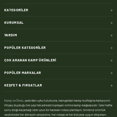
+
KATEGORILER
+
KURUMSAL
+
YARDIM
+
POPÜLER KATEGORILER
+
ÇOK ARANAN KAMP ÜRÜNLERI
+
POPÜLER MARKALAR
+
KEŞFET & FIRSATLAR
Kamp ve Ötesi
, çadırdan uyku tulumuna, mangaldan kamp mutfağına kampçının
ihtiyaç duyduğu her şeyi tek adreste toplayan online kamp mağazasıdır. İster hafta
sonu doğa kaçamağı ister uzun bir karavan rotası planlayın; binlerce ürünlük
seçkimizde her deneyim seviyesine, her rotaya ve her bütçeye uygun ekipmanı