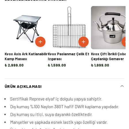
Kvox Axis Ark Katlanabilir
Kvox Paslanmaz Çelik Et
Kvox Çift İbrikli Çoban
Kamp Masası
Izgarası
Çaydanlığı Semaver
₺ 2,999.00
₺ 1,599.00
₺ 1,999.00
ÜRÜN AÇIKLAMASI
Sertifikalı Repreve elyaf iç dolgulu yapıya sahiptir.
Dış kumaş
%100 Naylon 380T hafif DWR kaplama yapıdadır.
Dış kumaş su itici, suya dayanıklı özelliktedir.
Manşetler ve şapkada esnek lastik yapı özelliği vardır.