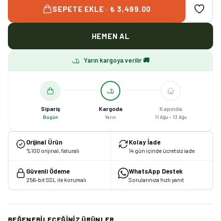
SEPETE EKLE · ₺ 3,499.00
HEMEN AL
Yarın kargoya verilir 🚚
Sipariş
Kargoda
Kapında
Bugün
Yarın
11 Ağu – 13 Ağu
Orijinal Ürün
Kolay İade
%100 orijinal, faturalı
14 gün içinde ücretsiz iade
Güvenli Ödeme
WhatsApp Destek
256-bit SSL ile korumalı
Sorularınıza hızlı yanıt
BEĞENEBILECEĞINIZ ÜRÜNLER