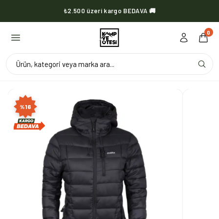
₺2.500 üzeri kargo BEDAVA 🚚
KVOX ürünlerinde kargo her zaman bedava 🔥
0
Ürün, kategori veya marka ara...
%
16