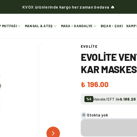
KVOX ürünlerinde kargo her zaman bedava 🔥
P MUTFAĞI
MANGAL & ATEŞ
MASA - SANDALYE
BIÇAK - ÇAKI
KAMP 
EVOLITE
EVOLITE VE
KAR MASKES
₺ 196.00
Havale/EFT ile
₺ 186.20
%
5
Stokta yok