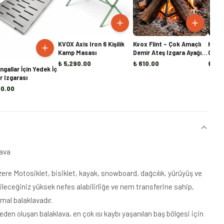
KVOX Axis Iron 6 Kişilik
Kvox Flint – Çok Amaçlı
Kvox 
Kamp Masası
Demir Ateş Izgara Ayağı |
Olukl
Mangal, Ocak ve Şömine
₺ 5,290.00
₺ 610.00
₺ 2,
ngallar İçin Yedek İç
İçi Odun Tutucu
 Izgarası
90.00
lava
zere Motosiklet, bisiklet, kayak, snowboard, dağcılık, yürüyüş ve
bileceğiniz yüksek nefes alabilirliğe ve nem transferine sahip,
rmal balaklavadır.
n oluşan balaklava, en çok ısı kaybı yaşanılan baş bölgesi için