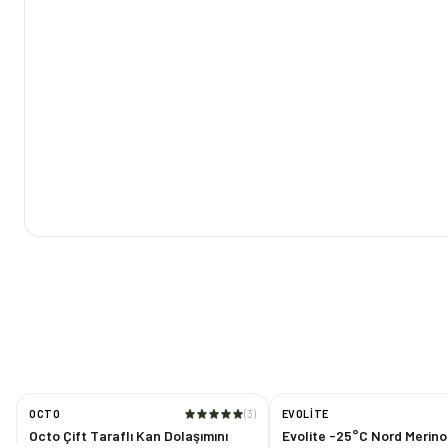
OCTO
(
3
)
EVOLITE
Octo Çift Taraflı Kan Dolaşımını
Evolite -25°C Nord Merin