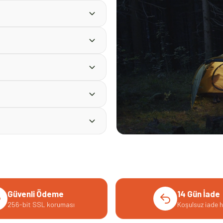
Güvenli Ödeme
14 Gün İade
256-bit SSL koruması
Koşulsuz iade h