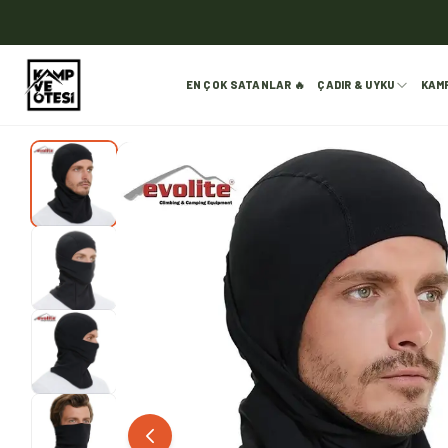
EN ÇOK SATANLAR 🔥
ÇADIR & UYKU
KAM