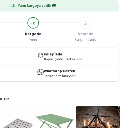
Yarın kargoya verilir 🚚
Kargoda
Kapında
Yarın
8 Ağu – 10 Ağu
Kolay İade
14 gün içinde ücretsiz iade
WhatsApp Destek
Sorularınıza hızlı yanıt
NLER