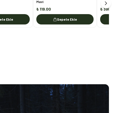
Mavi
₺ 119.00
₺ 390.
ete Ekle
Sepete Ekle