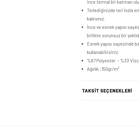
ince termal bir katman olu
Terlediğinizde teri hızla 
kalırsınız.
İnce ve esnek yapısı sayesi
birlikte sorunsuz bir şekild
Esnek yapısı sayesinde bal
kullanabilirsiniz.
%67 Polyester - %33 Vis
Ağırlık :150gr/m²
TAKSIT SEÇENEKLERI