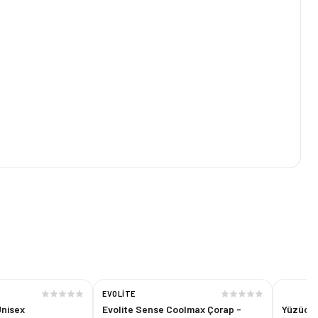
EVOLITE
Unisex
Evolite Sense Coolmax Çorap -
Yüzücü 