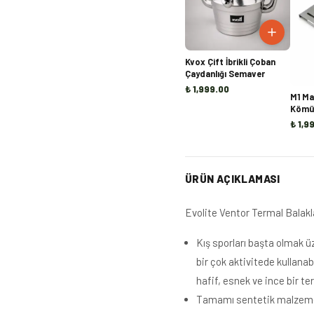
Kvox Çift İbrikli Çoban
Çaydanlığı Semaver
₺ 1,999.00
M1 Ma
Kömür
₺ 1,9
ÜRÜN AÇIKLAMASI
Evolite Ventor Termal Balak
Kış sporları başta olmak ü
bir çok aktivitede kullana
hafif, esnek ve ince bir te
Tamamı sentetik malzemede