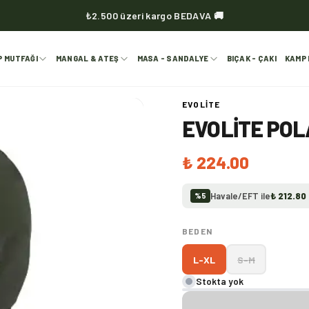
₺2.500 üzeri kargo BEDAVA 🚚
KVOX ürünlerinde kargo her zaman bedava 🔥
P MUTFAĞI
MANGAL & ATEŞ
MASA - SANDALYE
BIÇAK - ÇAKI
KAMP 
EVOLITE
EVOLITE POL
₺ 224.00
Havale/EFT ile
₺ 212.80
%
5
BEDEN
L-XL
S-M
Stokta yok