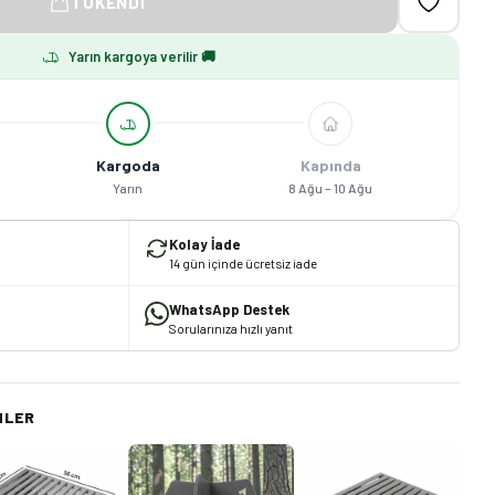
TÜKENDI
Yarın kargoya verilir 🚚
Kargoda
Kapında
Yarın
8 Ağu – 10 Ağu
Kolay İade
14 gün içinde ücretsiz iade
WhatsApp Destek
Sorularınıza hızlı yanıt
NLER