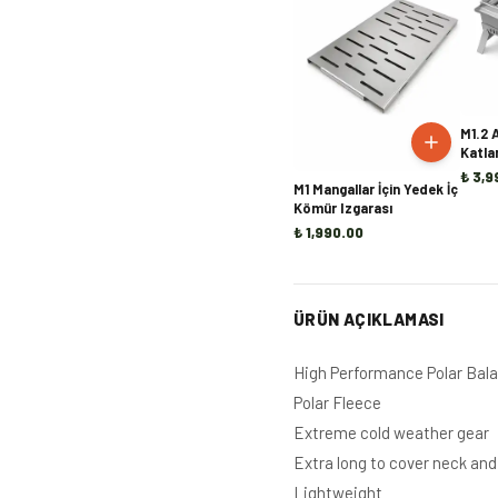
M1.2 
Katla
₺ 3,9
M1 Mangallar İçin Yedek İç
Kömür Izgarası
₺ 1,990.00
ÜRÜN AÇIKLAMASI
High Performance Polar Bala
Polar Fleece
Extreme cold weather gear
Extra long to cover neck an
Lightweight