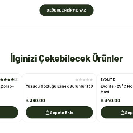
DEĞERLENDIRME YAZ
İlginizi Çekebilecek Ürünler
(
2
)
EVOLITE
o Çorap-
Yüzücü Gözlüğü Esnek Burunlu 1138
Evolite -25°C No
Mavi
₺ 390.00
₺ 340.00
Sepete Ekle
Sep