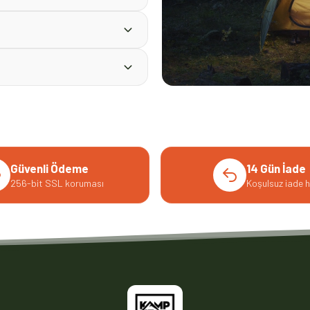
Güvenli Ödeme
14 Gün İade
256-bit SSL koruması
Koşulsuz iade h