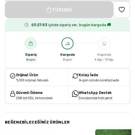
TÜKENDI
03
:
27
:
53
içinde sipariş ver,
bugün kargoda 🚚
Sipariş
Kargoda
Kapında
Bugün
Bugün
8 Ağu – 10 Ağu
Orijinal Ürün
Kolay İade
%100 orijinal, faturalı
14 gün içinde ücretsiz iade
Güvenli Ödeme
WhatsApp Destek
256-bit SSL ile korumalı
Sorularınıza hızlı yanıt
BEĞENEBILECEĞINIZ ÜRÜNLER