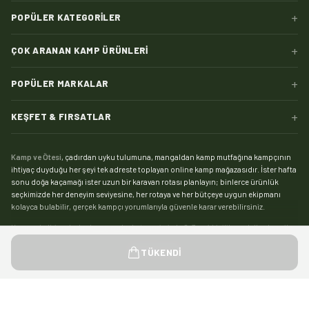
+
POPÜLER KATEGORILER
+
ÇOK ARANAN KAMP ÜRÜNLERI
+
POPÜLER MARKALAR
+
KEŞFET & FIRSATLAR
Kamp ve Ötesi
, çadırdan uyku tulumuna, mangaldan kamp mutfağına kampçının
ihtiyaç duyduğu her şeyi tek adreste toplayan online kamp mağazasıdır. İster hafta
sonu doğa kaçamağı ister uzun bir karavan rotası planlayın; binlerce ürünlük
seçkimizde her deneyim seviyesine, her rotaya ve her bütçeye uygun ekipmanı
kolayca bulabilir, gerçek kampçı yorumlarıyla güvenle karar verebilirsiniz.
Kampın kalbi çadırdır:
kamp çadırı
kategorimizde 2, 3 ve 4 kişilik modellerden aile
boyu geniş yaşam alanlı çadırlara, saniyeler içinde kurulan otomatik çadırlardan
Devamını gör
TÜKENDI
pratik şişme çadırlara kadar geniş bir yelpaze sizi bekliyor. Zorlu hava koşullarında
kamp yapanlar için su sütununa ve mevsim dayanımına göre seçebileceğiniz
4
mevsim çadır
modelleri, yaz kamplarıysa hafif ve havadar
yazlık çadırlar
ile çok daha
keyifli. Tamir kiti, kazık, tente ve gölgelikten yer örtüsüne
çadır aksesuarları
ile
Hediyeni Seç
0
/
1
kampınızı eksiksiz kurun.
©
2026
Kamp ve Ötesi — Tüm hakları saklıdır.