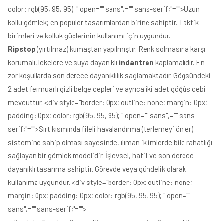
color: rgb(95, 95, 95); " open="" sans",="" sans-serif;"="">Uzun
kollu gömlek; en popüler tasarımlardan birine sahiptir. Taktik
birimleri ve kolluk güçlerinin kullanımı için uygundur.
Ripstop
(yırtılmaz) kumaştan yapılmıştır. Renk solmasına karşı
korumalı, lekelere ve suya dayanıklı
indantren
kaplamalıdır. En
zor koşullarda son derece dayanıklılık sağlamaktadır. Göğsündeki
2 adet fermuarlı gizli belge cepleri ve ayrıca iki adet göğüs cebi
mevcuttur. <div style="border: 0px; outline: none; margin: 0px;
padding: 0px; color: rgb(95, 95, 95); " open="" sans",="" sans-
serif;"="">Sırt kısmında fileli havalandırma (terlemeyi önler)
sistemine sahip olması sayesinde, ılıman iklimlerde bile rahatlığı
sağlayan bir gömlek modelidir. İşlevsel, hafif ve son derece
dayanıklı tasarıma sahiptir. Görevde veya gündelik olarak
kullanıma uygundur. <div style="border: 0px; outline: none;
margin: 0px; padding: 0px; color: rgb(95, 95, 95); " open=""
sans",="" sans-serif;"="">