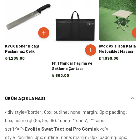
KVOX Döner Bıçağı
Kvox Axis Iron Katlanı
Paslanmaz Çelik
Motosiklet Masası
₺ 1,205.00
₺ 1,999.00
M1.1 Mangal Taşıma ve
Saklama Çantası
₺ 600.00
ÜRÜN AÇIKLAMASI
<div style="border: 0px; outline: none; margin: 0px; padding:
0px; color: rgb(95, 95, 95); " open="" sans",="" sans-
serif;"="">
Evolite Swat Tactical Pro Gömlek
<div
style="border: 0px; outline: none; margin: 0px; padding: 0px;