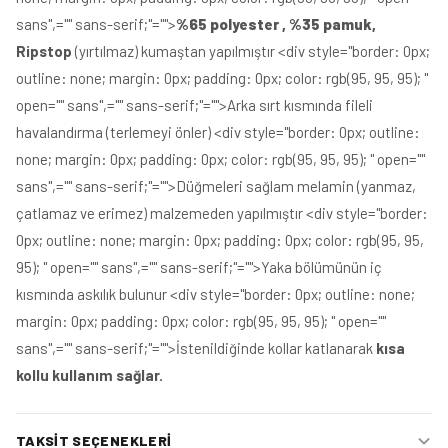
sans",="" sans-serif;"="">
%65 polyester , %35 pamuk,
Ripstop
(yırtılmaz) kumaştan yapılmıştır <div style="border: 0px;
outline: none; margin: 0px; padding: 0px; color: rgb(95, 95, 95); "
open="" sans",="" sans-serif;"="">Arka sırt kısmında fileli
havalandırma (terlemeyi önler) <div style="border: 0px; outline:
none; margin: 0px; padding: 0px; color: rgb(95, 95, 95); " open=""
sans",="" sans-serif;"="">Düğmeleri sağlam melamin (yanmaz,
çatlamaz ve erimez) malzemeden yapılmıştır <div style="border:
0px; outline: none; margin: 0px; padding: 0px; color: rgb(95, 95,
95); " open="" sans",="" sans-serif;"="">Yaka bölümünün iç
kısmında askılık bulunur <div style="border: 0px; outline: none;
margin: 0px; padding: 0px; color: rgb(95, 95, 95); " open=""
sans",="" sans-serif;"="">İstenildiğinde kollar katlanarak
kısa
kollu kullanım sağlar.
TAKSIT SEÇENEKLERI