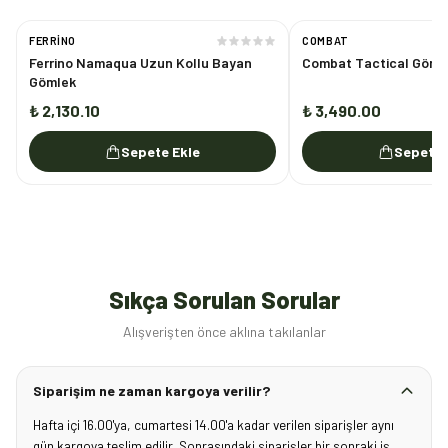
FERRINO
COMBAT
Ferrino Namaqua Uzun Kollu Bayan
Combat Tactical Göml
Gömlek
₺ 2,130.10
₺ 3,490.00
Sepete Ekle
Sepete 
Sıkça Sorulan Sorular
Alışverişten önce aklına takılanlar
Siparişim ne zaman kargoya verilir?
Hafta içi 16.00'ya, cumartesi 14.00'a kadar verilen siparişler aynı
gün kargoya teslim edilir. Sonrasındaki siparişler bir sonraki iş