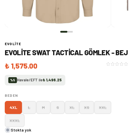
EVOLITE
EVOLITE SWAT TACTICAL GÖMLEK - BEJ
₺ 1,575.00
Havale/EFT ile
₺ 1,496.25
%
5
BEDEN
4XL
L
M
S
XL
XS
XXL
XXXL
Stokta yok