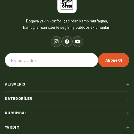
Doğaya yakın konfor: çadırdan kamp mutfağına,
kampçılar için özenle seçilmiş outdoor ekipmanları.
Abone Ol
+
ALIŞVERIŞ
+
KATEGORILER
+
KURUMSAL
+
YARDIM