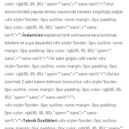
color: rgb(95, 95, 95); " open="" sans",="" sans-serif;"="">Kol
altının körüklü yapıda olması sayesinde hareket özgürlüğü sağlar
<div style="border: 0px; outline: none; margin: 0px; padding:
0px; color: rgb(95, 95, 95); " open="" sans",="" sans-
serif;"="">
İndantren
kaplama (renk solmasına karşı korumalı,
lekelere ve suya dayanıklı) <div style="border: 0px; outline: none;
margin: 0px; padding: 0px; color: rgb(95, 95, 95); " open=""
sans",="" sans-serif;"="">İki adet göğüs cebi vardır <div
style="border: 0px; outline: none; margin: 0px; padding: 0px;
color: rgb(95, 95, 95); " open="" sans",="" sans-serif;"="">Sol kol
üzerinde 2 adet kalem bölmesi mevcuttur <div style="border:
0px; outline: none; margin: 0px; padding: 0px; color: rgb(95, 95,
95); " open="" sans",="" sans-serif;"="">
<div style="border: 0px; outline: none; margin: 0px; padding:
0px; color: rgb(95, 95, 95); " open="" sans",="" sans-
serif;"="">
Teknik Özellikleri
<div style="border: 0px; outline:
none; margin: 0px; padding: 0px; color: rgb(95, 95, 95); " open=""