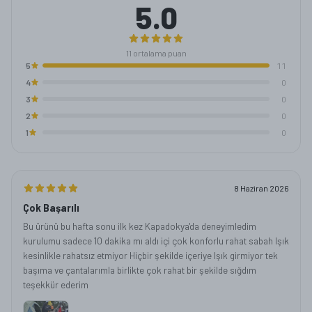
5.0
11
ortalama puan
5
11
4
0
3
0
2
0
1
0
8 Haziran 2026
Çok Başarılı
Bu ürünü bu hafta sonu ilk kez Kapadokya'da deneyimledim
kurulumu sadece 10 dakika mı aldı içi çok konforlu rahat sabah Işık
kesinlikle rahatsız etmiyor Hiçbir şekilde içeriye Işık girmiyor tek
başıma ve çantalarımla birlikte çok rahat bir şekilde sığdım
teşekkür ederim