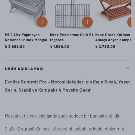
M1.2 Alev Yapmayan
Kvox Paslanmaz Çelik Et
Kvox Stack Katlanır Ç
Katlanabilir Inox Mangal
Izgarası
Amaçlı Ahşap Kamp Raf
Handmade
₺ 3,999.00
₺ 1,599.00
₺ 2,793.00
ÜRÜN AÇIKLAMASI
Evolite Summit Pro – Motosikletçiler İçin Kışın Sıcak, Yazın
Serin, Stabil ve Kompakt 4 Mevsim Çadır
Motosikletle yola çıktığında çadır sadece bir barınak değildir.
O günkü sürüşünün nasıl biteceğini, sabah ne kadar dinlenmiş