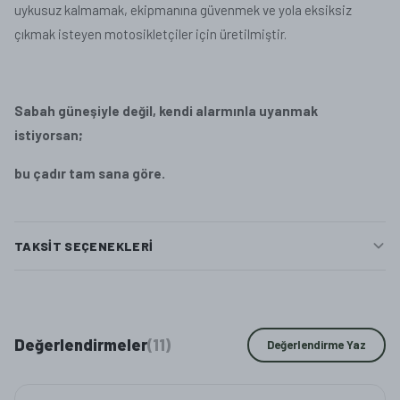
uykusuz kalmamak, ekipmanına güvenmek ve yola eksiksiz
çıkmak isteyen motosikletçiler için üretilmiştir.
Sabah güneşiyle değil, kendi alarmınla uyanmak
istiyorsan;
bu çadır tam sana göre.
TAKSIT SEÇENEKLERI
Değerlendirmeler
(
11
)
Değerlendirme Yaz