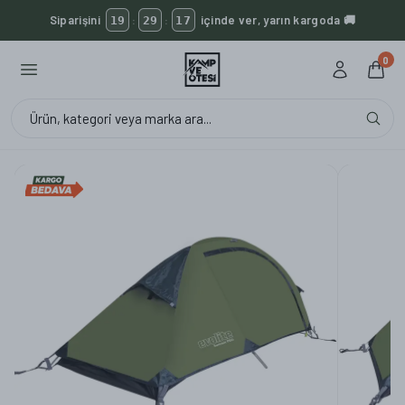
Siparişini
içinde ver, yarın kargoda 🚚
19
29
16
:
:
₺2.500 üzeri kargo BEDAVA 🚚
KVOX ürünlerinde kargo her zaman bedava 🔥
0
Ürün, kategori veya marka ara...