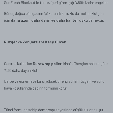
SunFresh Blackout iç tente, içeri giren ışığı %80’e kadar engeller.
Güneş doğsa bile çadırın içi karanlık kalır. Bu da motosikletçiler
için
daha uzun, daha derin ve daha kaliteli uyku
demektir.
Rüzgâr ve Zor Şartlara Karşı Güven
Çadırda kullanılan
Durawrap poller
, klasik fiberglas pollere göre
%30 daha dayanıklıdır.
Darbe ve esnemeye karşı yüksek direnç sunar, rüzgârlı ve zorlu
hava koşullarında çadırın formunu korur.
Tünel formuna sahip dome yapı sayesinde düşük siluet oluşur;