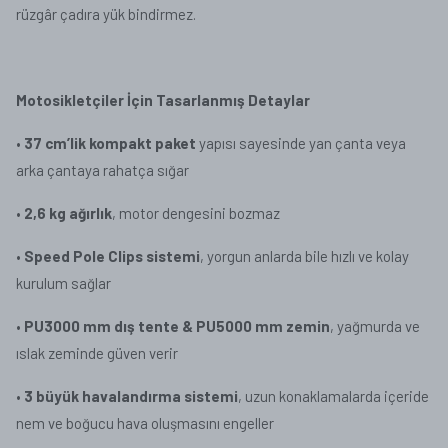
rüzgâr çadıra yük bindirmez.
Motosikletçiler İçin Tasarlanmış Detaylar
•
37 cm’lik kompakt paket
yapısı sayesinde yan çanta veya
arka çantaya rahatça sığar
•
2,6 kg ağırlık
, motor dengesini bozmaz
•
Speed Pole Clips sistemi
, yorgun anlarda bile hızlı ve kolay
kurulum sağlar
•
PU3000 mm dış tente & PU5000 mm zemin
, yağmurda ve
ıslak zeminde güven verir
•
3 büyük havalandırma sistemi
, uzun konaklamalarda içeride
nem ve boğucu hava oluşmasını engeller