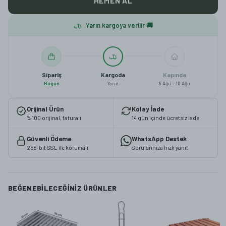
HEMEN AL
Yarın kargoya verilir 🚚
Sipariş
Kargoda
Kapında
Bugün
Yarın
8 Ağu – 10 Ağu
Orijinal Ürün
Kolay İade
%100 orijinal, faturalı
14 gün içinde ücretsiz iade
Güvenli Ödeme
WhatsApp Destek
256-bit SSL ile korumalı
Sorularınıza hızlı yanıt
BEĞENEBILECEĞINIZ ÜRÜNLER