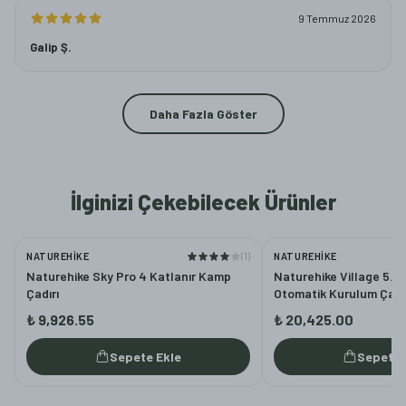
9 Temmuz 2026
Galip Ş.
Daha Fazla Göster
İlginizi Çekebilecek Ürünler
NATUREHIKE
(
1
)
NATUREHIKE
Naturehike Sky Pro 4 Katlanır Kamp
Naturehike Village 5.0 
Çadırı
Otomatik Kurulum Çadı
₺ 9,926.55
₺ 20,425.00
Sepete Ekle
Sepete 