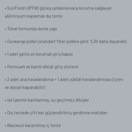
•
SunFresh UPF80 güneş ışınlarına karşı koruma sağlayan
alüminyum kaplamalı dış tente
•
Tünel formunda dome yapı
•
Durawrap poller (standart fiber pollere göre %30 daha dayanıklı)
•
1 adet geniş ve korumalı giriş kapısı
•
Fermuarlı ve bantlı dikişli giriş sistemi
•
2 adet ana havalandırma + 1 adet yüklük havalandırması (içten
ve dıştan kapanabilir)
•
Isıl işlemle bantlanmış, su geçirmez dikişler
•
Dış tentede çift kat güçlendirilmiş gerdirme noktaları
•
Blackout karartılmış iç tente