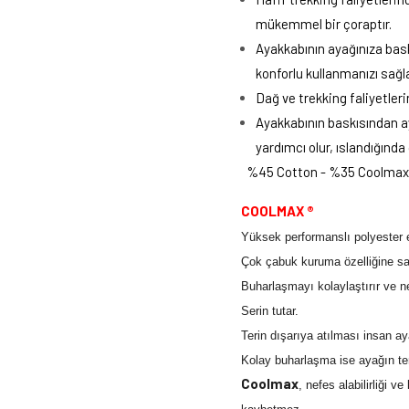
mükemmel bir çoraptır.
Ayakkabının ayağınıza bask
konforlu kullanmanızı sağla
Dağ ve trekking faliyetleri
Ayakkabının baskısından aya
yardımcı olur, ıslandığında
%45 Cotton - %
35 Coolmax
COOLMAX ®
Yüksek performanslı polyester es
Çok çabuk kuruma özelliğine sah
Buharlaşmayı kolaylaştırır ve nefe
Serin tutar.
Terin dışarıya atılması insan ay
Kolay buharlaşma ise ayağın ter
Coolmax
, nefes alabilirliği 