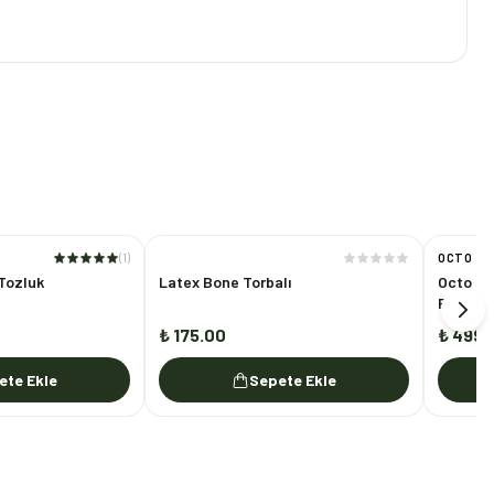
(
1
)
OCTO
Tozluk
Latex Bone Torbalı
Octo Çif
Rahatla
₺ 175.00
₺ 499.
ete Ekle
Sepete Ekle