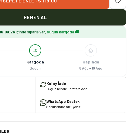
SEPETE EKLE · ₺ 119.00
HEMEN AL
06
:
08
:
25
içinde sipariş ver,
bugün kargoda 🚚
Kargoda
Kapında
Bugün
8 Ağu – 10 Ağu
Kolay İade
14 gün içinde ücretsiz iade
WhatsApp Destek
Sorularınıza hızlı yanıt
NLER