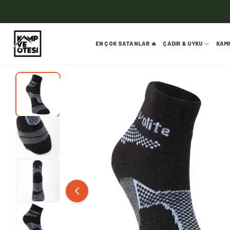
EN ÇOK SATANLAR 🔥
ÇADIR & UYKU
KAM