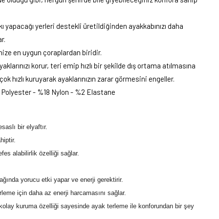
ı yapacağı yerleri destekli üretildiğinden ayakkabınızı daha
r.
nize en uygun çoraplardan biridir.
klarınızı korur, teri emip hızlı bir şekilde dış ortama atılmasına
 çok hızlı kuruyarak ayaklarınızın zarar görmesini engeller.
 Polyester - %
18 Nylon - %
2 Elastane
aslı bir elyaftır.
iptir.
s alabilirlik özelliği sağlar.
ağında yorucu etki yapar ve enerji gerektirir.
leme için daha az enerji harcamasını sağlar.
ve kolay kuruma özelliği sayesinde ayak terleme ile konforundan bir şey