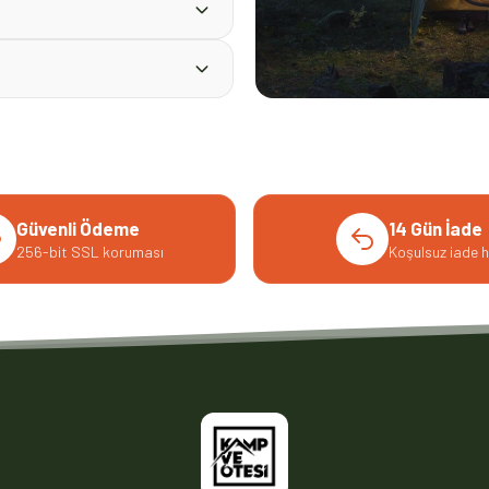
Güvenli Ödeme
14 Gün İade
256-bit SSL koruması
Koşulsuz iade h