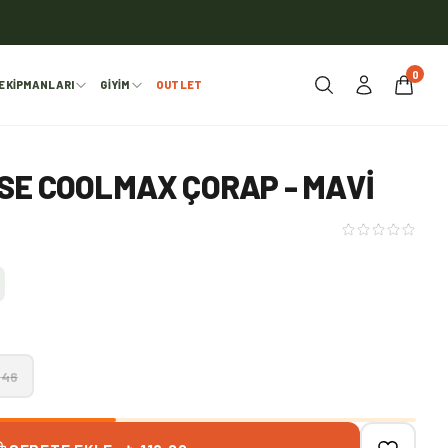
0
EKIPMANLARI
GIYIM
OUTLET
SE COOLMAX ÇORAP - MAVI
-46