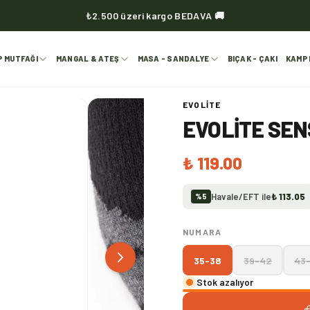
₺2.500 üzeri kargo BEDAVA 🚚
KVOX ürünlerinde kargo her zaman bedava 🔥
P MUTFAĞI
MANGAL & ATEŞ
MASA - SANDALYE
BIÇAK - ÇAKI
KAMP 
EVOLITE
EVOLITE SEN
₺ 119.00
Havale/EFT ile
₺ 113.05
%
5
NUMARA
35-38
39-42
43
Stok azalıyor