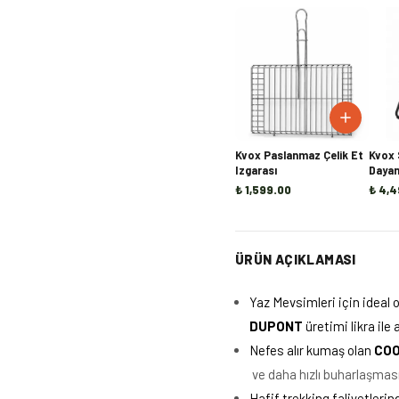
Kvox Paslanmaz Çelik Et
Kvox 
Izgarası
Dayanı
Kamp 
₺ 1,599.00
₺ 4,4
ÜRÜN AÇIKLAMASI
Yaz Mevsimleri için ideal 
DUPONT
üretimi likra ile
N
efes alır kumaş olan
CO
ve daha hızlı buharlaşması
Hafif trekking faliyetlerin