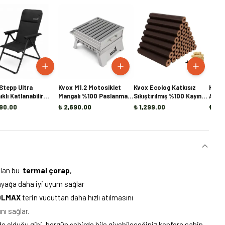
Stepp Ultra
Kvox M1.2 Motosiklet
Kvox Ecolog Katkısız
Kvox 
klı Katlanabilir
Mangalı %100 Paslanmaz
Sıkıştırılmış %100 Kayın
Alüm
Sandalyesi
Çelik
Briket Şömine ve Kamp
(Ön S
90.00
₺ 2,690.00
₺ 1,299.00
₺ 7,
Odunu - 20KG
olan bu
termal çorap
,
 ayağa daha iyi uyum sağlar
OLMAX
terin vucuttan daha hızlı atılmasını
nı sağlar.
de olduğu gibi, hergün şehirde bile giyebileceğiniz konfora sahip