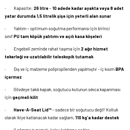
·
Kapasite:
26 litre
–
10 adede kadar ayakta veya 8 adet
yatar durumda 1,5 litrelik şişe için yeterli alan sunar
·
Yalıtım – optimum soğutma performansı için birinci
sınıf
PU tam köpük yalıtımı ve açılı kasa köşeleri
·
Engebeli zeminde rahat taşıma için
2 ağır hizmet
tekerleği ve uzatılabilir teleskopik tutamak
·
Dış ve iç malzeme polipropilenden yapılmıştır - iç kısım
BPA
içermez
·
Gövdeye takılı kapak, soğutucu kutunun sıkıca kapanması
için
geçmeli kilit
·
Have-A-Seat Lid™
– sadece bir soğutucu değil! Koltuk
olarak ikiye katlanacak kadar sağlam,
110 kg'a kadar destek