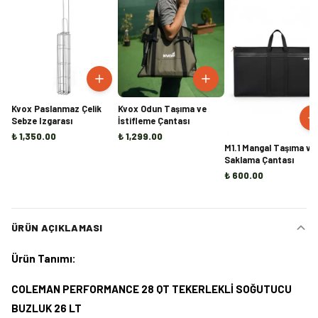
Kvox Paslanmaz Çelik
Kvox Odun Taşıma ve
Sebze Izgarası
İstifleme Çantası
₺ 1,350.00
₺ 1,299.00
M1.1 Mangal Taşıma ve
Saklama Çantası
₺ 600.00
ÜRÜN AÇIKLAMASI
Ürün Tanımı:
COLEMAN PERFORMANCE 28 QT TEKERLEKLİ SOĞUTUCU
BUZLUK 26 LT