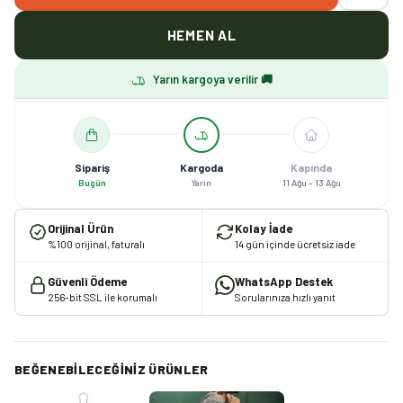
HEMEN AL
Yarın kargoya verilir 🚚
Sipariş
Kargoda
Kapında
Bugün
Yarın
11 Ağu – 13 Ağu
Orijinal Ürün
Kolay İade
%100 orijinal, faturalı
14 gün içinde ücretsiz iade
Güvenli Ödeme
WhatsApp Destek
256-bit SSL ile korumalı
Sorularınıza hızlı yanıt
BEĞENEBILECEĞINIZ ÜRÜNLER