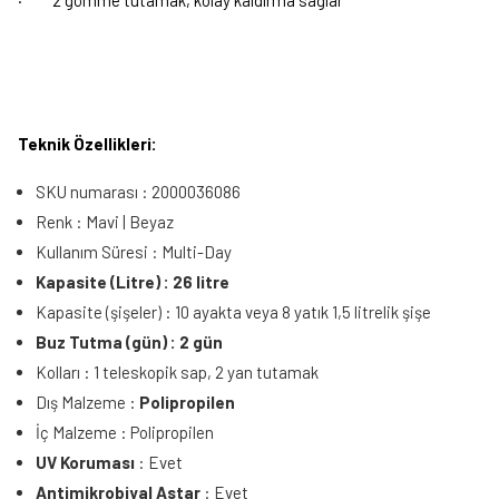
·
2 gömme tutamak, kolay kaldırma sağlar
Teknik Özellikleri:
SKU numarası : 2000036086
Renk : Mavi | Beyaz
Kullanım Süresi : Multi-Day
Kapasite (Litre) : 26 litre
Kapasite (şişeler) : 10 ayakta veya 8 yatık 1,5 litrelik şişe
Buz Tutma (gün) : 2 gün
Kolları : 1 teleskopik sap, 2 yan tutamak
Dış Malzeme :
Polipropilen
İç Malzeme : Polipropilen
UV Koruması
: Evet
Antimikrobiyal Astar
: Evet