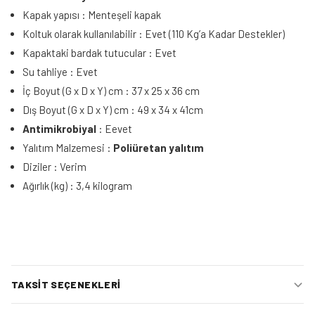
Kapak yapısı : Menteşeli kapak
Koltuk olarak kullanılabilir : Evet (110 Kg’a Kadar Destekler)
Kapaktaki bardak tutucular : Evet
Su tahliye : Evet
İç Boyut (G x D x Y) cm : 37 x 25 x 36 cm
Dış Boyut (G x D x Y) cm : 49 x 34 x 41cm
Antimikrobiyal
: Eevet
Yalıtım Malzemesi :
Poliüretan yalıtım
Diziler : Verim
Ağırlık (kg) : 3,4 kilogram
TAKSIT SEÇENEKLERI