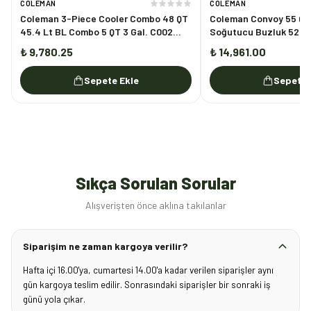
COLEMAN
COLEMAN
Coleman 3-Piece Cooler Combo 48 QT
Coleman Convoy 55 QT 
45.4 Lt BL Combo 5 QT 3 Gal. C002
Soğutucu Buzluk 52 L
Buzluk Set
₺ 9,780.25
₺ 14,961.00
Sepete Ekle
Sepete 
Sıkça Sorulan Sorular
Alışverişten önce aklına takılanlar
Siparişim ne zaman kargoya verilir?
Hafta içi 16.00'ya, cumartesi 14.00'a kadar verilen siparişler aynı
gün kargoya teslim edilir. Sonrasındaki siparişler bir sonraki iş
günü yola çıkar.