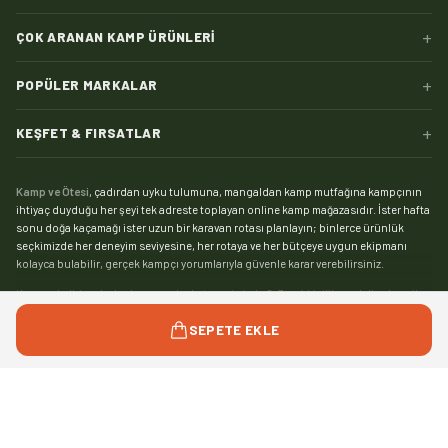
+
ÇOK ARANAN KAMP ÜRÜNLERI
+
POPÜLER MARKALAR
+
KEŞFET & FIRSATLAR
Kamp ve Ötesi
, çadırdan uyku tulumuna, mangaldan kamp mutfağına kampçının
ihtiyaç duyduğu her şeyi tek adreste toplayan online kamp mağazasıdır. İster hafta
sonu doğa kaçamağı ister uzun bir karavan rotası planlayın; binlerce ürünlük
seçkimizde her deneyim seviyesine, her rotaya ve her bütçeye uygun ekipmanı
kolayca bulabilir, gerçek kampçı yorumlarıyla güvenle karar verebilirsiniz.
Kampın kalbi çadırdır:
kamp çadırı
kategorimizde 2, 3 ve 4 kişilik modellerden aile
boyu geniş yaşam alanlı çadırlara, saniyeler içinde kurulan otomatik çadırlardan
Devamını gör
SEPETE EKLE
pratik şişme çadırlara kadar geniş bir yelpaze sizi bekliyor. Zorlu hava koşullarında
kamp yapanlar için su sütununa ve mevsim dayanımına göre seçebileceğiniz
4
mevsim çadır
modelleri, yaz kamplarıysa hafif ve havadar
yazlık çadırlar
ile çok daha
keyifli. Tamir kiti, kazık, tente ve gölgelikten yer örtüsüne
çadır aksesuarları
ile
Hediyeni Seç
0
/
1
kampınızı eksiksiz kurun.
©
2026
Kamp ve Ötesi — Tüm hakları saklıdır.
designed by
İyi bir uyku düzeni kamp konforunun yarısıdır. Mevsimine ve konfor sıcaklığına