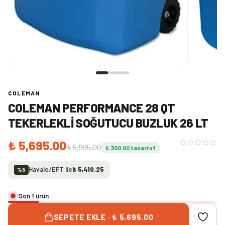
COLEMAN
COLEMAN PERFORMANCE 28 QT
TEKERLEKLI SOĞUTUCU BUZLUK 26 LT
₺ 5,695.00
₺ 5,995.00
₺ 300.00
tasarruf
Havale/EFT ile
₺ 5,410.25
%
5
Son 1 ürün
SEPETE EKLE · ₺ 5,695.00