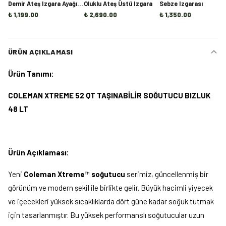
Demir Ateş Izgara Ayağı |
Oluklu Ateş Üstü Izgara
Sebze Izgarası
Mangal, Ocak ve Şömine
₺ 1,199.00
₺ 2,690.00
₺ 1,350.00
İçi Odun Tutucu
ÜRÜN AÇIKLAMASI
Ürün Tanımı:
COLEMAN XTREME 52 QT TAŞINABİLİR SOĞUTUCU BIZLUK
48 LT
Ürün Açıklaması:
Yeni
Coleman Xtreme
™
soğutucu
serimiz, güncellenmiş bir
görünüm ve modern şekil ile birlikte gelir. Büyük hacimli yiyecek
ve içecekleri yüksek sıcaklıklarda dört güne kadar soğuk tutmak
için tasarlanmıştır. Bu yüksek performanslı soğutucular uzun