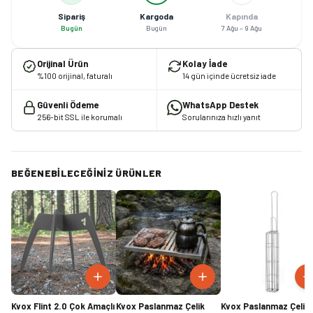
Sipariş
Kargoda
Kapında
Bugün
Bugün
7 Ağu – 9 Ağu
Orijinal Ürün
Kolay İade
%100 orijinal, faturalı
14 gün içinde ücretsiz iade
Güvenli Ödeme
WhatsApp Destek
256-bit SSL ile korumalı
Sorularınıza hızlı yanıt
BEĞENEBILECEĞINIZ ÜRÜNLER
Kvox Flint 2.0 Çok Amaçlı
Kvox Paslanmaz Çelik
Kvox Paslanmaz Çelik