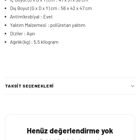
Dış Boyut (G x D x Y) cm : 56 x 42 x 47 cm
Antimikrobiyal : Evet
Yalıtım Malzemesi : poliüretan yalıtım
Diziler : Aşırı
Ağırlık (kg) : 5,5 kilogram
TAKSIT SEÇENEKLERI
Henüz değerlendirme yok