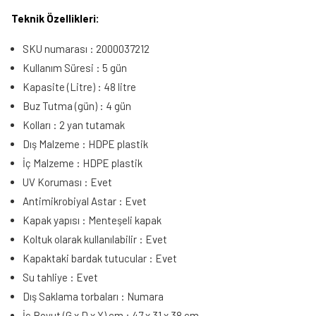
Teknik Özellikleri:
SKU numarası : 2000037212
Kullanım Süresi : 5 gün
Kapasite (Litre) : 48 litre
Buz Tutma (gün) : 4 gün
Kolları : 2 yan tutamak
Dış Malzeme : HDPE plastik
İç Malzeme : HDPE plastik
UV Koruması : Evet
Antimikrobiyal Astar : Evet
Kapak yapısı : Menteşeli kapak
Koltuk olarak kullanılabilir : Evet
Kapaktaki bardak tutucular : Evet
Su tahliye : Evet
Dış Saklama torbaları : Numara
İç Boyut (G x D x Y) cm : 47 x 31 x 38 cm