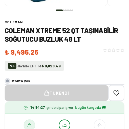
COLEMAN
COLEMAN XTREME 52 QT TAŞINABILIR
SOĞUTUCU BUZLUK 48 LT
₺ 9,495.25
Havale/EFT ile
₺ 9,020.49
%
5
Stokta yok
TÜKENDI
14
:
14
:
27
içinde sipariş ver,
bugün kargoda 🚚