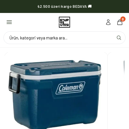
₺2.500 üzeri kargo BEDAVA 🚚
KVOX ürünlerinde kargo her zaman bedava 🔥
0
Ürün, kategori veya marka ara...