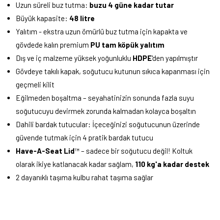
Uzun süreli buz tutma:
buzu 4 güne kadar tutar
Büyük kapasite:
48 litre
Yalıtım - ekstra uzun ömürlü buz tutma için kapakta ve
gövdede kalın premium
PU tam köpük yalıtım
Dış ve iç malzeme yüksek yoğunluklu
HDPE
'den yapılmıştır
Gövdeye takılı kapak, soğutucu kutunun sıkıca kapanması için
geçmeli kilit
Eğilmeden boşaltma – seyahatinizin sonunda fazla suyu
soğutucuyu devirmek zorunda kalmadan kolayca boşaltın
Dahili bardak tutucular: İçeceğinizi soğutucunun üzerinde
güvende tutmak için 4 pratik bardak tutucu
Have-A-Seat Lid
™ – sadece bir soğutucu değil! Koltuk
olarak ikiye katlanacak kadar sağlam,
110 kg'a kadar destek
2 dayanıklı taşıma kulbu rahat taşıma sağlar