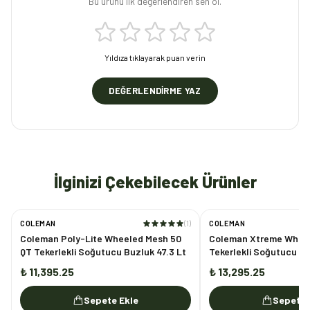
Bu ürünü ilk değerlendiren sen ol.
Yıldıza tıklayarak puan verin
DEĞERLENDIRME YAZ
İlginizi Çekebilecek Ürünler
COLEMAN
(
1
)
COLEMAN
Coleman Poly-Lite Wheeled Mesh 50
Coleman Xtreme Whee
QT Tekerlekli Soğutucu Buzluk 47.3 Lt
Tekerlekli Soğutucu Bu
Lacivert
₺ 11,395.25
₺ 13,295.25
Sepete Ekle
Sepete 