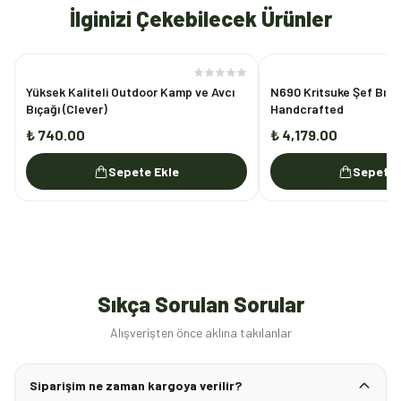
İlginizi Çekebilecek Ürünler
Yüksek Kaliteli Outdoor Kamp ve Avcı
N690 Kritsuke Şef Bıça
Bıçağı (Clever)
Handcrafted
₺ 740.00
₺ 4,179.00
Sepete Ekle
Sepete 
Sıkça Sorulan Sorular
Alışverişten önce aklına takılanlar
Siparişim ne zaman kargoya verilir?