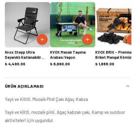
Kvox Stepp Ultra
KVOX Masalı Taşıma
KVOX BRIX – Premium
Dayanıklı Katlanabilir
Arabası Vagon
Briket Mangal Kömürü
Kamp Sandalyesi
(10KG)
₺ 4,490.00
₺ 6,990.00
₺ 1,888.00
ÜRÜN AÇIKLAMASI
Yaylı ve Kilitli, Mozaik Pinli Çakı Ağaç Kabza
Yaylı ve kilitli, mozaik pinli, Ağaç kabzalı çakı, Kamp ve outdoor
aktiviteleri için uygundur.