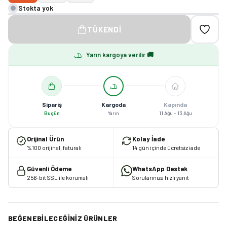
Stokta yok
TÜKENDI
Yarın kargoya verilir 🚚
Sipariş
Kargoda
Kapında
Bugün
Yarın
11 Ağu – 13 Ağu
Orijinal Ürün
Kolay İade
%100 orijinal, faturalı
14 gün içinde ücretsiz iade
Güvenli Ödeme
WhatsApp Destek
256-bit SSL ile korumalı
Sorularınıza hızlı yanıt
BEĞENEBILECEĞINIZ ÜRÜNLER