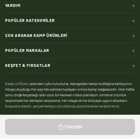
+
YARDIM
+
POPÜLER KATEGORILER
+
ÇOK ARANAN KAMP ÜRÜNLERI
+
POPÜLER MARKALAR
+
KEŞFET & FIRSATLAR
Kamp ve Ötesi
, çadırdan uyku tulumuna, mangaldan kamp mutfağına kampçının
ihtiyaç duyduğu her şeyi tek adreste toplayan online kamp mağazasıdır. İster hafta
sonu doğa kaçamağı ister uzun bir karavan rotası planlayın; binlerce ürünlük
seçkimizde her deneyim seviyesine, her rotaya ve her bütçeye uygun ekipmanı
kolayca bulabilir, gerçek kampçı yorumlarıyla güvenle karar verebilirsiniz.
Kampın kalbi çadırdır:
kamp çadırı
kategorimizde 2, 3 ve 4 kişilik modellerden aile
boyu geniş yaşam alanlı çadırlara, saniyeler içinde kurulan otomatik çadırlardan
Devamını gör
TÜKENDI
pratik şişme çadırlara kadar geniş bir yelpaze sizi bekliyor. Zorlu hava koşullarında
kamp yapanlar için su sütununa ve mevsim dayanımına göre seçebileceğiniz
4
mevsim çadır
modelleri, yaz kamplarıysa hafif ve havadar
yazlık çadırlar
ile çok daha