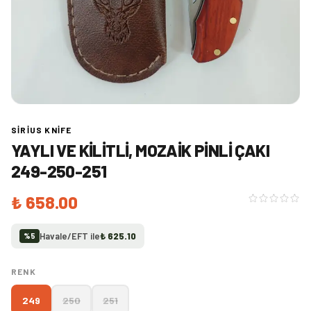
SIRIUS KNIFE
YAYLI VE KILITLI, MOZAIK PINLI ÇAKI
249-250-251
₺ 658.00
Havale/EFT ile
₺ 625.10
%
5
RENK
249
250
251