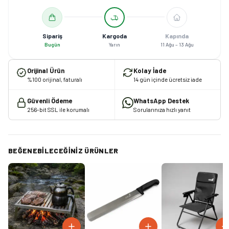
Sipariş
Kargoda
Kapında
Bugün
Yarın
11 Ağu – 13 Ağu
Orijinal Ürün
Kolay İade
%100 orijinal, faturalı
14 gün içinde ücretsiz iade
Güvenli Ödeme
WhatsApp Destek
256-bit SSL ile korumalı
Sorularınıza hızlı yanıt
BEĞENEBILECEĞINIZ ÜRÜNLER