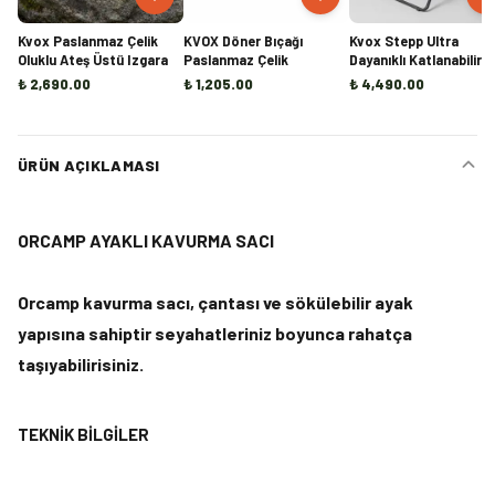
Kvox Paslanmaz Çelik
KVOX Döner Bıçağı
Kvox Stepp Ultra
Oluklu Ateş Üstü Izgara
Paslanmaz Çelik
Dayanıklı Katlanabilir
Kamp Sandalyesi
₺ 2,690.00
₺ 1,205.00
₺ 4,490.00
ÜRÜN AÇIKLAMASI
ORCAMP AYAKLI KAVURMA SACI
Orcamp kavurma sacı, çantası ve sökülebilir ayak
yapısına sahiptir seyahatleriniz boyunca rahatça
taşıyabilirisiniz.
TEKNİK BİLGİLER