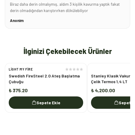
Biraz daha derin olmalıymış, aldım 3 kişilik kavurma yaptık fakat
derin olmadığından karıştırırken dökülebiliyor
Anonim
İlginizi Çekebilecek Ürünler
LIGHT MY FIRE
Swedish FireSteel 2.0 Ateş Başlatma
Stanley Klasik Vakum
Çubuğu
Çelik Termos 1,4 LT
₺ 375.20
₺ 4,200.00
Sepete Ekle
Sepete 