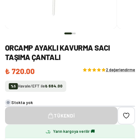
ORCAMP AYAKLI KAVURMA SACI
TAŞIMA ÇANTALI
₺ 720.00
2 değerlendirme
Havale/EFT ile
₺ 684.00
%
5
Stokta yok
TÜKENDI
Yarın kargoya verilir 🚚