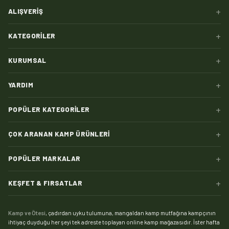
+
ALIŞVERIŞ
+
KATEGORILER
+
KURUMSAL
+
YARDIM
+
POPÜLER KATEGORILER
+
ÇOK ARANAN KAMP ÜRÜNLERI
+
POPÜLER MARKALAR
+
KEŞFET & FIRSATLAR
Kamp ve Ötesi
, çadırdan uyku tulumuna, mangaldan kamp mutfağına kampçının
ihtiyaç duyduğu her şeyi tek adreste toplayan online kamp mağazasıdır. İster hafta