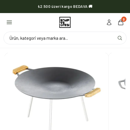
₺2.500 üzeri kargo BEDAVA 🚚
KVOX ürünlerinde kargo her zaman bedava 🔥
0
Ürün, kategori veya marka ara...