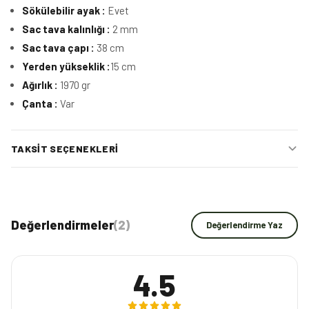
Sökülebilir ayak :
Evet
Sac tava kalınlığı :
2 mm
Sac tava çapı :
38 cm
Yerden yükseklik :
15 cm
Ağırlık :
1970 gr
Çanta :
Var
TAKSIT SEÇENEKLERI
Değerlendirmeler
(
2
)
Değerlendirme Yaz
4.5