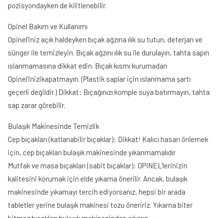
pozisyondayken de kilitlenebilir.
Opinel Bakım ve Kullanımı
Opinel'iniz açık haldeyken bıçak ağzına ılık su tutun, deterjan ve
sünger ile temizleyin. Bıçak ağzını ılık su ile durulayın, tahta sapın
ıslanmamasına dikkat edin. Bıçak kısmı kurumadan
Opinel'inizikapatmayın. (Plastik saplar için ıslanmama şartı
geçerli değildir.) Dikkat: Bıçağınızı komple suya batırmayın, tahta
sap zarar görebilir.
Bulaşık Makinesinde Temizlik
Cep bıçakları (katlanabilir bıçaklar): Dikkat! Kalıcı hasarı önlemek
için, cep bıçakları bulaşık makinesinde yıkanmamalıdır
Mutfak ve masa bıçakları (sabit bıçaklar): OPINEL'lerinizin
kalitesini korumak için elde yıkama önerilir. Ancak, bulaşık
makinesinde yıkamayı tercih ediyorsanız, hepsi bir arada
tabletler yerine bulaşık makinesi tozu öneririz. Yıkama biter
bitmez bıçakları bulaşık makinesinden çıkarın.