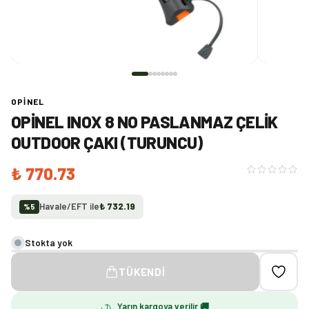
OPINEL
OPINEL INOX 8 NO PASLANMAZ ÇELIK
OUTDOOR ÇAKI (TURUNCU)
₺ 770.73
Havale/EFT ile
₺ 732.19
%
5
Stokta yok
TÜKENDI
Yarın kargoya verilir 🚚