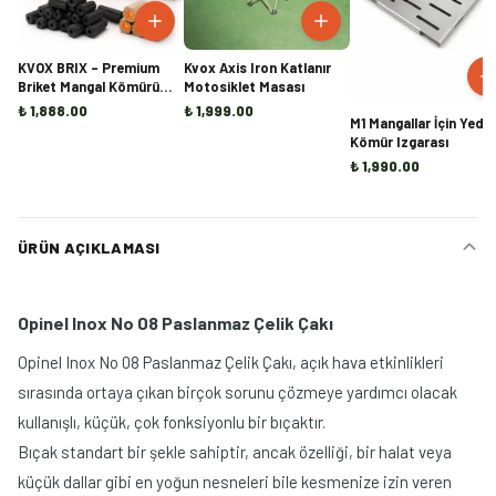
KVOX BRIX – Premium
Kvox Axis Iron Katlanır
Briket Mangal Kömürü
Motosiklet Masası
(10KG)
₺ 1,888.00
₺ 1,999.00
M1 Mangallar İçin Yedek
Kömür Izgarası
₺ 1,990.00
ÜRÜN AÇIKLAMASI
Opinel Inox No 08 Paslanmaz Çelik Çakı
Opinel Inox No 08 Paslanmaz Çelik Çakı, açık hava etkinlikleri
sırasında ortaya çıkan birçok sorunu çözmeye yardımcı olacak
kullanışlı, küçük, çok fonksiyonlu bir bıçaktır.
Bıçak standart bir şekle sahiptir, ancak özelliği, bir halat veya
küçük dallar gibi en yoğun nesneleri bile kesmenize izin veren