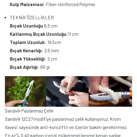
Kulp Malzemesi:
Fiber-reinforced Polymer
TEKNİK ÖZELLİKLER
Bıçak Uzunluğu
8,5 cm
Katlanmış Bıçak Uzunluğu:
11 cm
Toplam Uzunluk
: 19.5cm
Bıçak Kenarlığı
: 2.5 mm
Bıçak Yüksekliği
: 2 cm
Bıçak Ağırlığı
: 60 gr
Sandvik Paslanmaz Çelik
Sandvik 12C27 modifiye paslanmaz çelik kullanıyoruz. Krom
ilavesi sayesinde anti-koroziftir ve özel bir bakım gerektirmez.
En az% 0.40 karbon içeriği mükemmel kesme kenarı sağlar..