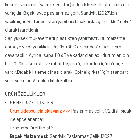
kesme kenarının (yarım-serrator) birleşik keskinleştirilmesinin
varlığıdır. Bıçak İsveç paslanmaz çelik Sandvik 12C27'den
yapılmıştır. Bu tür çelikten yapılmış bıçaklarda, genellikle "inoks”
olarak işaretlenir.
Sap yüksek mukavemetli plastikten yapılmıştır. Bu malzeme
darbeye ve dayanıklıdır. -40 ila +80 C arasındaki sıcaklıklara
dayanabilir. Ayrıca, sapa 110 dB'ye kadar olan acil durumlar için
bir düdük takılmıştır ve rahat taşıma için kordon için bir açıklık
vardır.Bıçak kilitleme cihazı olarak, Opinel şirketi için standart
versiyon olan Virobloc kilidi kullanılır.
ÜRÜN ÖZELLİKLER
GENEL ÖZELLİKLER
Ürün videosu için tıklayınız <<<
Paslanmaz çelik 1/2 dişli bıçak
Kelepçe anahtarı
Fransa'da üretilmiştir
Bıçak Malzemesi:
Sandvik Paslanmaz Çelik 12C27