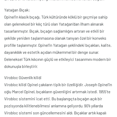
Yatağan Bıçak:
Opinel'in klasik bıçağı, Türk kültüründe köklü bir geçmişe sahip
olan geleneksel bir kılıç türü olan Yatağan'dan ilham alınarak
tasarlanmıştır. Bıçak, bıçağın sağlamlığını artıran ve etkili bir
şekilde yeniden taşlanmasına olanak tanıyan özel bir konveks
profille taşlanmıştır. Opinel'in Yatağan şeklindeki bıçakları, kalite,
dayanıklılık ve estetik açıdan mükemmel bir denge sunar.
Geleneksel Türk kılıcının güçlü ve etkileyici tasarımını modern bir
dokunuşla birleştirir.
Virobloc Güvenlik kilidi
Virobloc kilidi Opinel çakıların tipik bir özelliğidir. Joseph Opinel'in
oğlu Marcel Opinel, bıçakların güvenliğini artırmak istedi. 1955'te
Virobloc sistemini icat etti. Bu başlangıçta bıçağın açık bir
pozisyonda kilitlenebilmesi anlamına geliyordu. 90'lı yıllarda
Virobloc sistemi son güncellemesini aldı. Bıçaklar artık kapalı