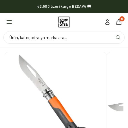
₺2.500 üzeri kargo BEDAVA 🚚
KVOX ürünlerinde kargo her zaman bedava 🔥
0
Ürün, kategori veya marka ara...