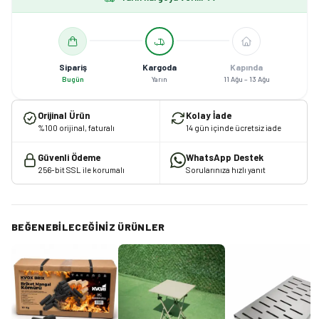
Sipariş
Kargoda
Kapında
Bugün
Yarın
11 Ağu – 13 Ağu
Orijinal Ürün
Kolay İade
%100 orijinal, faturalı
14 gün içinde ücretsiz iade
Güvenli Ödeme
WhatsApp Destek
256-bit SSL ile korumalı
Sorularınıza hızlı yanıt
BEĞENEBILECEĞINIZ ÜRÜNLER