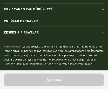
+
ÇOK ARANAN KAMP ÜRÜNLERI
+
POPÜLER MARKALAR
+
KEŞFET & FIRSATLAR
Kamp ve Ötesi
, çadırdan uyku tulumuna, mangaldan kamp mutfağına kampçının
ihtiyaç duyduğu her şeyi tek adreste toplayan online kamp mağazasıdır. İster hafta
sonu doğa kaçamağı ister uzun bir karavan rotası planlayın; binlerce ürünlük
seçkimizde her deneyim seviyesine, her rotaya ve her bütçeye uygun ekipmanı
kolayca bulabilir, gerçek kampçı yorumlarıyla güvenle karar verebilirsiniz.
Kampın kalbi çadırdır:
kamp çadırı
kategorimizde 2, 3 ve 4 kişilik modellerden aile
boyu geniş yaşam alanlı çadırlara, saniyeler içinde kurulan otomatik çadırlardan
Devamını gör
TÜKENDI
pratik şişme çadırlara kadar geniş bir yelpaze sizi bekliyor. Zorlu hava koşullarında
kamp yapanlar için su sütununa ve mevsim dayanımına göre seçebileceğiniz
4
mevsim çadır
modelleri, yaz kamplarıysa hafif ve havadar
yazlık çadırlar
ile çok daha
keyifli. Tamir kiti, kazık, tente ve gölgelikten yer örtüsüne
çadır aksesuarları
ile
Hediyeni Seç
0
/
1
kampınızı eksiksiz kurun.
©
2026
Kamp ve Ötesi — Tüm hakları saklıdır.
designed by
İyi bir uyku düzeni kamp konforunun yarısıdır. Mevsimine ve konfor sıcaklığına