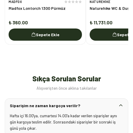
MADFOX
NATUREHIKE
Madfox Lontorch 1300 Pürmüz
Naturehike WC & Duş & 
₺ 360.00
₺ 11,731.00
Sepete Ekle
Sepete 
Sıkça Sorulan Sorular
Alışverişten önce aklına takılanlar
Siparişim ne zaman kargoya verilir?
Hafta içi 16.00'ya, cumartesi 14.00'a kadar verilen siparişler aynı
gün kargoya teslim edilir. Sonrasındaki siparişler bir sonraki iş
günü yola çıkar.