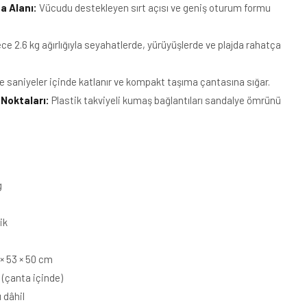
a Alanı:
Vücudu destekleyen sırt açısı ve geniş oturum formu
e 2.6 kg ağırlığıyla seyahatlerde, yürüyüşlerde ve plajda rahatça
 saniyeler içinde katlanır ve kompakt taşıma çantasına sığar.
 Noktaları:
Plastik takviyeli kumaş bağlantıları sandalye ömrünü
g
ik
 × 53 × 50 cm
(çanta içinde)
 dâhil