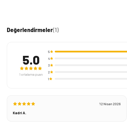
Değerlendirmeler
(
1
)
5
5.0
4
3
2
1
ortalama puan
1
12 Nisan 2026
Kadri A.