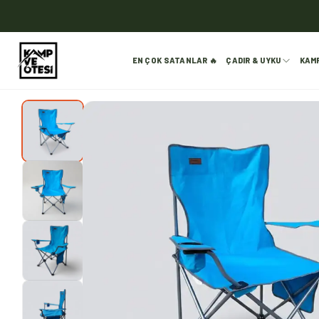
EN ÇOK SATANLAR 🔥
ÇADIR & UYKU
KAM