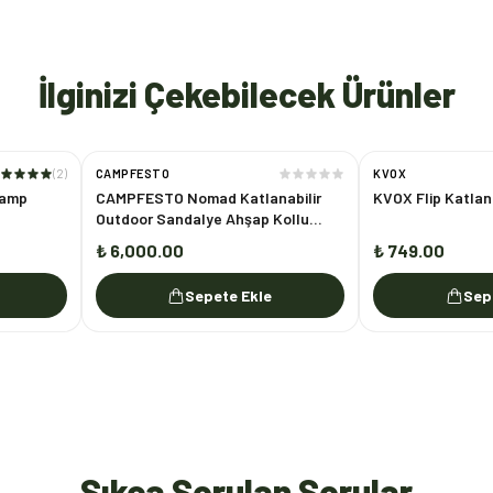
İlginizi Çekebilecek Ürünler
(
2
)
CAMPFESTO
KVOX
Kamp
CAMPFESTO Nomad Katlanabilir
KVOX Flip Katlan
Outdoor Sandalye Ahşap Kollu
Kamp & Piknik Sandalyesi
₺ 6,000.00
₺ 749.00
Sepete Ekle
Sep
Sıkça Sorulan Sorular