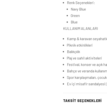
Renk Seçenekleri:
Navy Blue
Green
Blue
KULLANIM ALANLARI
Kamp & karavan seyahatle
Piknik etkinlikleri
Balıkçılık
Plaj ve sahil aktiviteleri
Festival, konser ve açık ha
Bahçe ve veranda kullanım
Spor karşılaşmaları, çocuk 
Ev içi misafir sandalyesi (k
TAKSIT SEÇENEKLERI