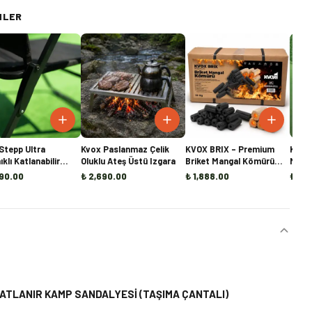
NLER
Stepp Ultra
Kvox Paslanmaz Çelik
KVOX BRIX – Premium
Kvox 
klı Katlanabilir
Oluklu Ateş Üstü Izgara
Briket Mangal Kömürü
Moto
Sandalyesi
(10KG)
90.00
₺ 2,690.00
₺ 1,888.00
₺ 1,9
ATLANIR KAMP SANDALYESİ (TAŞIMA ÇANTALI)