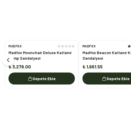
MADFOX
MADFOX
Madfox Moonchair Deluxe Katlanır
Madfox Beacon Katlanır 
Kamp Sandalyesi
Sandalyesi
₺ 3,276.00
₺ 1,661.55
Sepete Ekle
Sepete Ekle