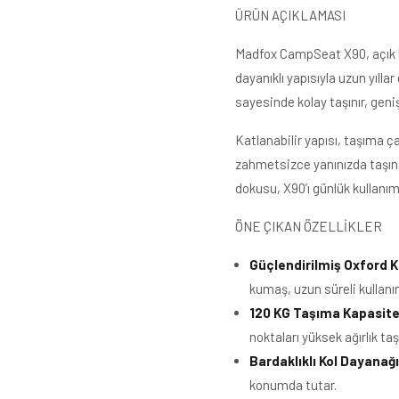
ÜRÜN AÇIKLAMASI
Madfox CampSeat X90, açık hav
dayanıklı yapısıyla uzun yılla
sayesinde kolay taşınır, geni
Katlanabilir yapısı, taşıma ça
zahmetsizce yanınızda taşına
dokusu, X90’ı günlük kullanım
ÖNE ÇIKAN ÖZELLİKLER
Güçlendirilmiş Oxford 
kumaş, uzun süreli kullanı
120 KG Taşıma Kapasite
noktaları yüksek ağırlık t
Bardaklıklı Kol Dayanağı
konumda tutar.