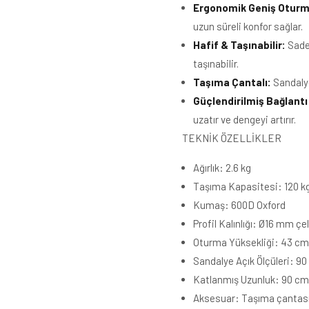
Ergonomik Geniş Oturm
uzun süreli konfor sağlar.
Hafif & Taşınabilir:
Sadec
taşınabilir.
Taşıma Çantalı:
Sandalye
Güçlendirilmiş Bağlantı
uzatır ve dengeyi artırır.
TEKNİK ÖZELLİKLER
Ağırlık: 2.6 kg
Taşıma Kapasitesi: 120 k
Kumaş: 600D Oxford
Profil Kalınlığı: Ø16 mm çel
Oturma Yüksekliği: 43 cm
Sandalye Açık Ölçüleri: 90
Katlanmış Uzunluk: 90 cm 
Aksesuar: Taşıma çantası