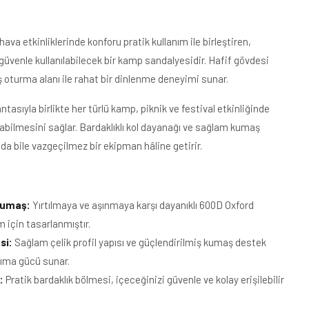
a etkinliklerinde konforu pratik kullanım ile birleştiren,
r güvenle kullanılabilecek bir kamp sandalyesidir. Hafif gövdesi
ş oturma alanı ile rahat bir dinlenme deneyimi sunar.
ntasıyla birlikte her türlü kamp, piknik ve festival etkinliğinde
bilmesini sağlar. Bardaklıklı kol dayanağı ve sağlam kumaş
da bile vazgeçilmez bir ekipman hâline getirir.
Kumaş:
Yırtılmaya ve aşınmaya karşı dayanıklı 600D Oxford
m için tasarlanmıştır.
si:
Sağlam çelik profil yapısı ve güçlendirilmiş kumaş destek
aşıma gücü sunar.
:
Pratik bardaklık bölmesi, içeceğinizi güvenle ve kolay erişilebilir