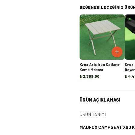
BEĞENEBILECEĞINIZ ÜRÜ
Kvox Axis Iron Katlanır
Kvox 
Kamp Masası
Dayanı
Kamp 
₺ 2,399.00
₺ 4,4
ÜRÜN AÇIKLAMASI
ÜRÜN TANIMI
MADFOX CAMPSEAT X90 K