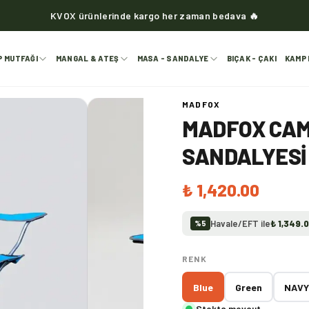
KVOX ürünlerinde kargo her zaman bedava 🔥
P MUTFAĞI
MANGAL & ATEŞ
MASA - SANDALYE
BIÇAK - ÇAKI
KAMP 
MADFOX
MADFOX CAM
SANDALYESI 
₺ 1,420.00
Havale/EFT ile
₺ 1,349.
%
5
RENK
Blue
Green
NAVY
Stokta mevcut