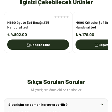
İlginizi Çekebilecek Ürünler
N690 Gyuto Şef Bıçağı 235 –
N690 Kritsuke Şef Bıça
Handcrafted
Handcrafted
₺ 4,802.00
₺ 4,179.00
Sepete Ekle
Sepete 
Sıkça Sorulan Sorular
Alışverişten önce aklına takılanlar
Siparişim ne zaman kargoya verilir?