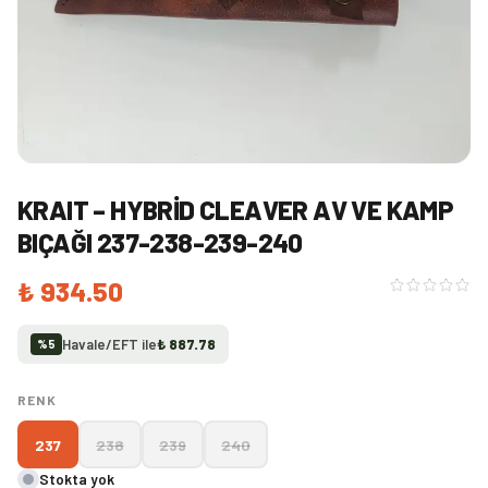
KRAIT – HYBRID CLEAVER AV VE KAMP
BIÇAĞI 237-238-239-240
₺ 934.50
Havale/EFT ile
₺ 887.78
%
5
RENK
237
238
239
240
Stokta yok