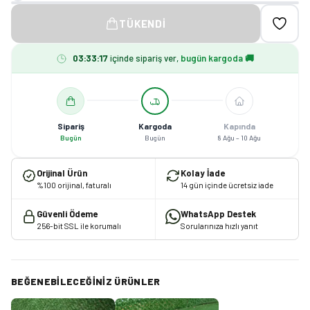
TÜKENDI
03
:
33
:
17
içinde sipariş ver,
bugün kargoda 🚚
Sipariş
Kargoda
Kapında
Bugün
Bugün
8 Ağu – 10 Ağu
Orijinal Ürün
Kolay İade
%100 orijinal, faturalı
14 gün içinde ücretsiz iade
Güvenli Ödeme
WhatsApp Destek
256-bit SSL ile korumalı
Sorularınıza hızlı yanıt
BEĞENEBILECEĞINIZ ÜRÜNLER