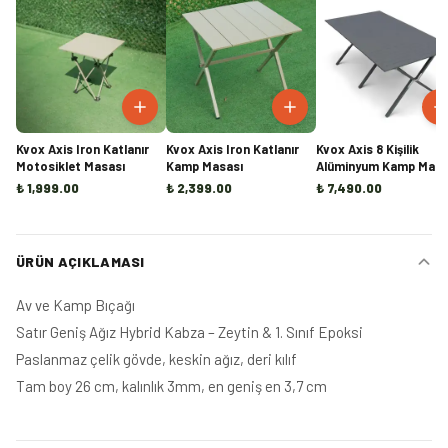
Kvox Axis Iron Katlanır
Kvox Axis Iron Katlanır
Kvox Axis 8 Kişilik
Motosiklet Masası
Kamp Masası
Alüminyum Kamp Masa
(Ön Sipariş)
₺ 1,999.00
₺ 2,399.00
₺ 7,490.00
ÜRÜN AÇIKLAMASI
Av ve Kamp Bıçağı
Satır Geniş Ağız Hybrid Kabza – Zeytin & 1. Sınıf Epoksi
Paslanmaz çelik gövde, keskin ağız, deri kılıf
Tam boy 26 cm, kalınlık 3mm, en geniş en 3,7 cm