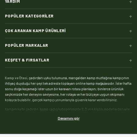
+
YARDIM
+
POPÜLER KATEGORILER
+
ÇOK ARANAN KAMP ÜRÜNLERI
+
POPÜLER MARKALAR
+
KEŞFET & FIRSATLAR
Kamp ve Ötesi
, çadırdan uyku tulumuna, mangaldan kamp mutfağına kampçının
ihtiyaç duyduğu her şeyi tek adreste toplayan online kamp mağazasıdır. İster hafta
sonu doğa kaçamağı ister uzun bir karavan rotası planlayın; binlerce ürünlük
seçkimizde her deneyim seviyesine, her rotaya ve her bütçeye uygun ekipmanı
kolayca bulabilir, gerçek kampçı yorumlarıyla güvenle karar verebilirsiniz.
Kampın kalbi çadırdır:
kamp çadırı
kategorimizde 2, 3 ve 4 kişilik modellerden aile
boyu geniş yaşam alanlı çadırlara, saniyeler içinde kurulan otomatik çadırlardan
Devamını gör
pratik şişme çadırlara kadar geniş bir yelpaze sizi bekliyor. Zorlu hava koşullarında
kamp yapanlar için su sütununa ve mevsim dayanımına göre seçebileceğiniz
4
mevsim çadır
modelleri, yaz kamplarıysa hafif ve havadar
yazlık çadırlar
ile çok daha
keyifli. Tamir kiti, kazık, tente ve gölgelikten yer örtüsüne
çadır aksesuarları
ile