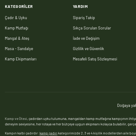
KATEGORILER
YARDIM
Çadır & Uyku
Sipariş Takip
Kamp Mutfağı
Sıkça Sorulan Sorular
Mangal & Ateş
İade ve Değişim
Masa - Sandalye
Gizlilik ve Güvenlik
Kamp Ekipmanları
Mesafeli Satış Sözleşmesi
Doğaya yak
Kamp ve Ötesi
, çadırdan uyku tulumuna, mangaldan kamp mutfağına kampçının ihtiyaç 
deneyim seviyesine, her rotaya ve her bütçeye uygun ekipmanı kolayca bulabilir, gerçek
Kampın kalbi çadırdır:
kamp çadırı
kategorimizde 2, 3 ve 4 kişilik modellerden aile boy