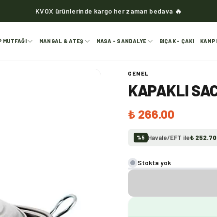
KVOX ürünlerinde kargo her zaman bedava 🔥
P MUTFAĞI
MANGAL & ATEŞ
MASA - SANDALYE
BIÇAK - ÇAKI
KAMP 
GENEL
KAPAKLI SAC
₺ 266.00
Havale/EFT ile
₺ 252.70
%
5
Stokta yok