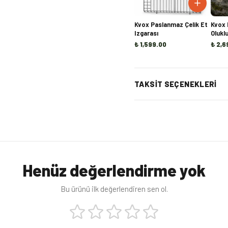
Kvox Paslanmaz Çelik Et
Kvox 
Izgarası
Olukl
₺ 1,599.00
₺ 2,6
TAKSIT SEÇENEKLERI
Henüz değerlendirme yok
Bu ürünü ilk değerlendiren sen ol.