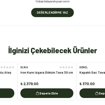
Yıldıza tıklayarak puan verin
DEĞERLENDIRME YAZ
İlginizi Çekebilecek Ürünler
OLIKA
GENEL
klu Ateş
Iron Kare Izgara Döküm Tava 30 cm
Kapaklı Sac Tav
₺ 2,379.00
₺ 370.00
Sepete Ekle
Sep