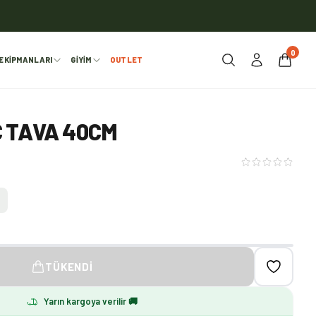
0
EKIPMANLARI
GIYIM
OUTLET
 TAVA 40CM
TÜKENDI
Yarın kargoya verilir 🚚