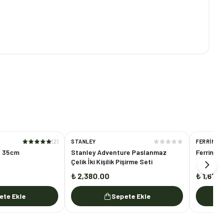
(
2
)
STANLEY
FERRINO
a 35cm
Stanley Adventure Paslanmaz
Ferrino 
Çelik İki Kişilik Pişirme Seti
₺ 2,380.00
₺ 1,67
ete Ekle
Sepete Ekle