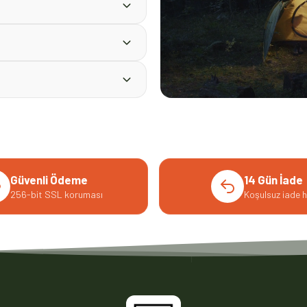
Güvenli Ödeme
14 Gün İade
256-bit SSL koruması
Koşulsuz iade h