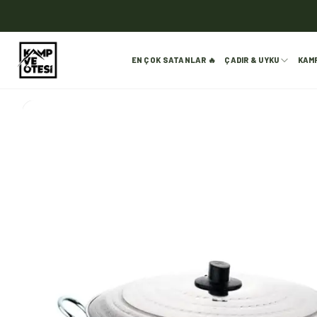
EN ÇOK SATANLAR 🔥
ÇADIR & UYKU
KAM