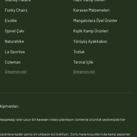
Funky Chairs
Karavan Malzemeleri
Evolite
Mangalcılara Özel Ürünler
Opinel Çakı
Kışlık Kamp Ürünleri
Naturehike
Yürüyüş Ayakkabısı
La Sportiva
Tozluk
Coleman
Termal İçlik
Devamını gör
Devamını gör
kipmanları.
açamağı ister uzun bir karavan rotası planlayın; binlerce ürünlük seçkimizde her
 çadırlara kadar geniş bir yelpaze sizi bekliyor. Zorlu hava koşullarında kamp yapanlar