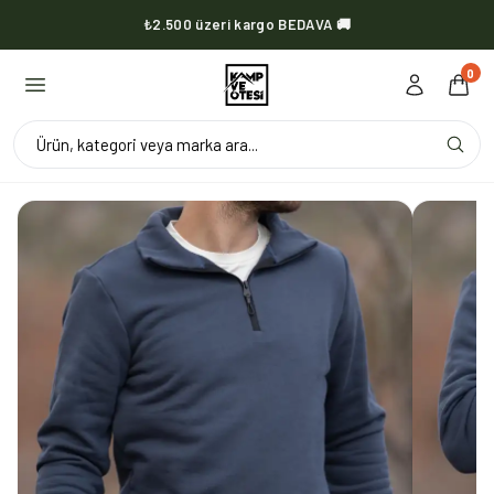
₺2.500 üzeri kargo BEDAVA 🚚
KVOX ürünlerinde kargo her zaman bedava 🔥
0
Ürün, kategori veya marka ara...