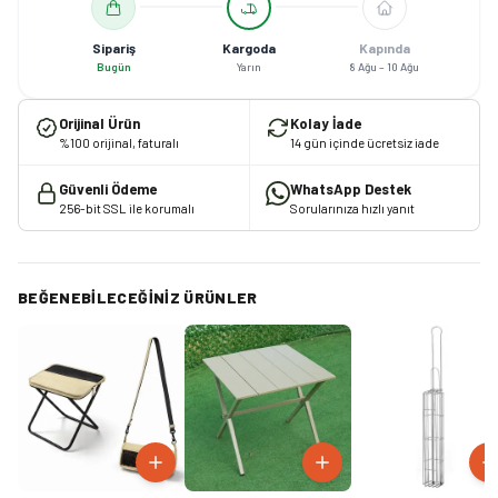
Sipariş
Kargoda
Kapında
Bugün
Yarın
8 Ağu – 10 Ağu
Orijinal Ürün
Kolay İade
%100 orijinal, faturalı
14 gün içinde ücretsiz iade
Güvenli Ödeme
WhatsApp Destek
256-bit SSL ile korumalı
Sorularınıza hızlı yanıt
BEĞENEBILECEĞINIZ ÜRÜNLER