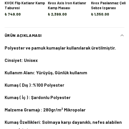
KVOX Flip Katlanır Kamp
Kvox Axis Iron Katlanır
Kvox Paslanmaz Çelik
Taburesi
Kamp Masası
Sebze Izgarası
₺ 749.00
₺ 2,399.00
₺ 1,350.00
ÜRÜN AÇIKLAMASI
Polyester ve pamuk kumaşlar kullanılarak üretilmiştir.
Cinsiyet: Unisex
Kullanım Alanı: Yürüyüş, Günlük kullanım
Kumaş ( Dış ) :%100 Polyester
Kumaş ( İç ) : Şardonlu Polyester
Malzeme Gramajı : 280gr/m² Mikropolar
Kumaş Özellikleri: Solmaya karşı dayanıklı, nefes alabilen