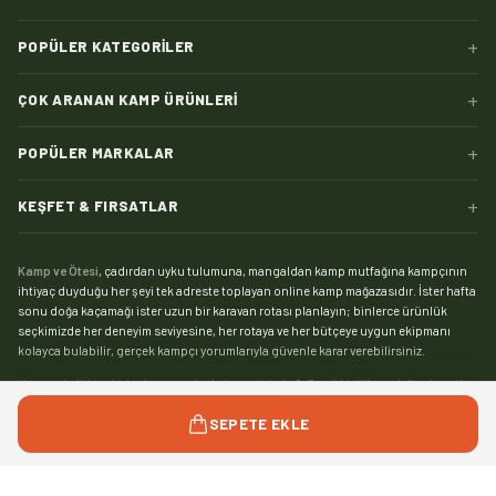
+
POPÜLER KATEGORILER
+
ÇOK ARANAN KAMP ÜRÜNLERI
+
POPÜLER MARKALAR
+
KEŞFET & FIRSATLAR
Kamp ve Ötesi
, çadırdan uyku tulumuna, mangaldan kamp mutfağına kampçının
ihtiyaç duyduğu her şeyi tek adreste toplayan online kamp mağazasıdır. İster hafta
sonu doğa kaçamağı ister uzun bir karavan rotası planlayın; binlerce ürünlük
seçkimizde her deneyim seviyesine, her rotaya ve her bütçeye uygun ekipmanı
kolayca bulabilir, gerçek kampçı yorumlarıyla güvenle karar verebilirsiniz.
Kampın kalbi çadırdır:
kamp çadırı
kategorimizde 2, 3 ve 4 kişilik modellerden aile
boyu geniş yaşam alanlı çadırlara, saniyeler içinde kurulan otomatik çadırlardan
Devamını gör
SEPETE EKLE
pratik şişme çadırlara kadar geniş bir yelpaze sizi bekliyor. Zorlu hava koşullarında
kamp yapanlar için su sütununa ve mevsim dayanımına göre seçebileceğiniz
4
mevsim çadır
modelleri, yaz kamplarıysa hafif ve havadar
yazlık çadırlar
ile çok daha
keyifli. Tamir kiti, kazık, tente ve gölgelikten yer örtüsüne
çadır aksesuarları
ile