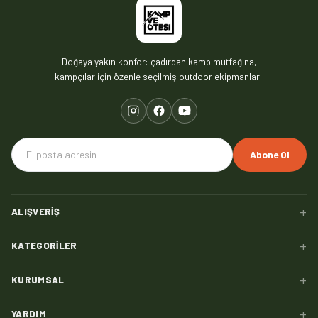
Doğaya yakın konfor: çadırdan kamp mutfağına,
kampçılar için özenle seçilmiş outdoor ekipmanları.
Abone Ol
+
ALIŞVERIŞ
+
KATEGORILER
+
KURUMSAL
+
YARDIM