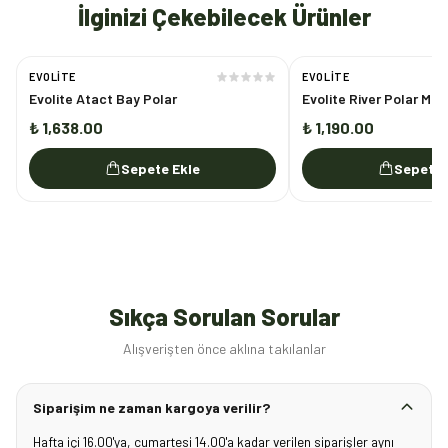
İlginizi Çekebilecek Ürünler
EVOLITE
EVOLITE
Evolite Atact Bay Polar
Evolite River Polar Mon
₺ 1,638.00
₺ 1,190.00
Sepete Ekle
Sepete 
Sıkça Sorulan Sorular
Alışverişten önce aklına takılanlar
Siparişim ne zaman kargoya verilir?
Hafta içi 16.00'ya, cumartesi 14.00'a kadar verilen siparişler aynı