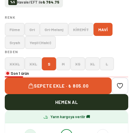
Havale/EFT ile
₺ 764.75
%
5
RENK
Füme
Gri
Gri Melanj
KİREMİT
MAVİ
Sıyah
Yeşil (Haki)
BEDEN
XXXL
XXL
S
M
XS
XL
L
Son 1 ürün
SEPETE EKLE · ₺ 805.00
HEMEN AL
Yarın kargoya verilir 🚚