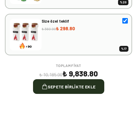
%
20
Size özel teklif
₺ 298.80
₺ 360.00
%
17
TOPLAM FIYAT
₺ 9,838.80
₺ 10,185.00
SEPETE BIRLIKTE EKLE