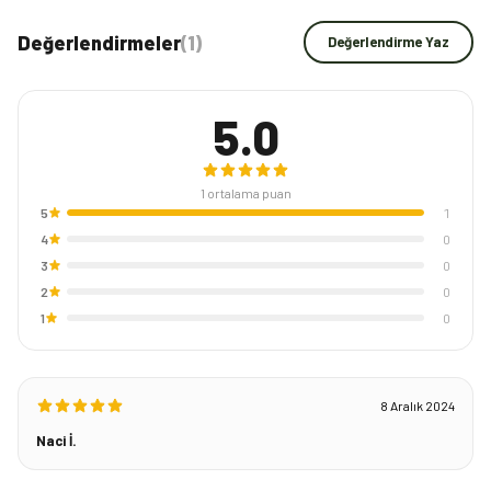
Değerlendirmeler
(
1
)
Değerlendirme Yaz
5.0
1
ortalama puan
5
1
4
0
3
0
2
0
1
0
8 Aralık 2024
Naci İ.