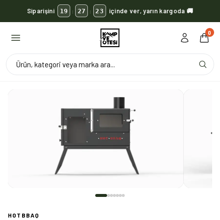
Siparişini
içinde ver, yarın kargoda 🚚
19
27
23
:
:
₺2.500 üzeri kargo BEDAVA 🚚
0
KVOX ürünlerinde kargo her zaman bedava 🔥
Ürün, kategori veya marka ara...
HOTBBAQ