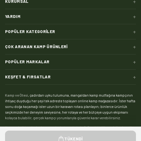
+
KURUMSAL
+
YARDIM
+
POPÜLER KATEGORILER
+
ÇOK ARANAN KAMP ÜRÜNLERI
+
POPÜLER MARKALAR
+
KEŞFET & FIRSATLAR
Kamp ve Ötesi
, çadırdan uyku tulumuna, mangaldan kamp mutfağına kampçının
ihtiyaç duyduğu her şeyi tek adreste toplayan online kamp mağazasıdır. İster hafta
sonu doğa kaçamağı ister uzun bir karavan rotası planlayın; binlerce ürünlük
seçkimizde her deneyim seviyesine, her rotaya ve her bütçeye uygun ekipmanı
kolayca bulabilir, gerçek kampçı yorumlarıyla güvenle karar verebilirsiniz.
Kampın kalbi çadırdır:
kamp çadırı
kategorimizde 2, 3 ve 4 kişilik modellerden aile
boyu geniş yaşam alanlı çadırlara, saniyeler içinde kurulan otomatik çadırlardan
Devamını gör
TÜKENDI
pratik şişme çadırlara kadar geniş bir yelpaze sizi bekliyor. Zorlu hava koşullarında