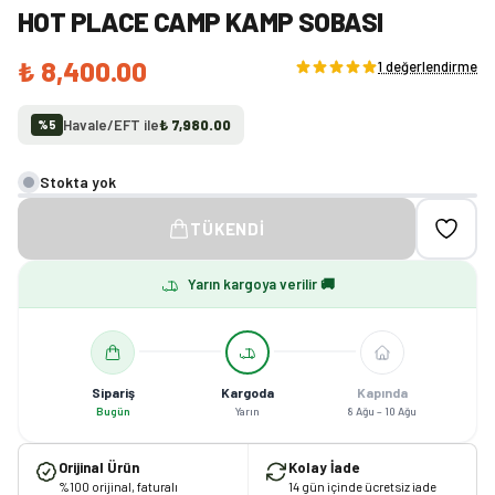
HOT PLACE CAMP KAMP SOBASI
₺ 8,400.00
1 değerlendirme
Havale/EFT ile
₺ 7,980.00
%
5
Stokta yok
TÜKENDI
Yarın kargoya verilir 🚚
Sipariş
Kargoda
Kapında
Bugün
Yarın
8 Ağu – 10 Ağu
Orijinal Ürün
Kolay İade
%100 orijinal, faturalı
14 gün içinde ücretsiz iade