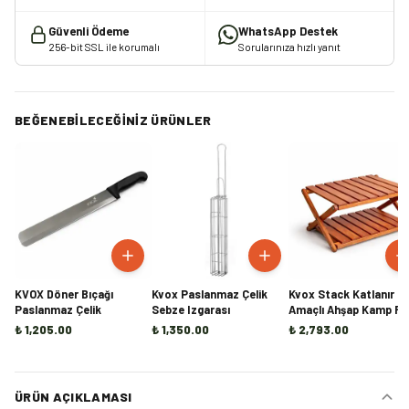
Güvenli Ödeme
WhatsApp Destek
256-bit SSL ile korumalı
Sorularınıza hızlı yanıt
BEĞENEBILECEĞINIZ ÜRÜNLER
KVOX Döner Bıçağı
Kvox Paslanmaz Çelik
Kvox Stack Katlanır Ç
Paslanmaz Çelik
Sebze Izgarası
Amaçlı Ahşap Kamp Raf
Handmade
₺ 1,205.00
₺ 1,350.00
₺ 2,793.00
ÜRÜN AÇIKLAMASI