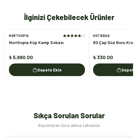
İlginizi Çekebilecek Ürünler
NORTHOPIA
(
4
)
HOTBBAQ
Northopia Küp Kamp Sobası
80 Çap Düz Boru Krom
₺ 5,990.00
₺ 330.00
Sepete Ekle
Sepete 
Sıkça Sorulan Sorular
Alışverişten önce aklına takılanlar