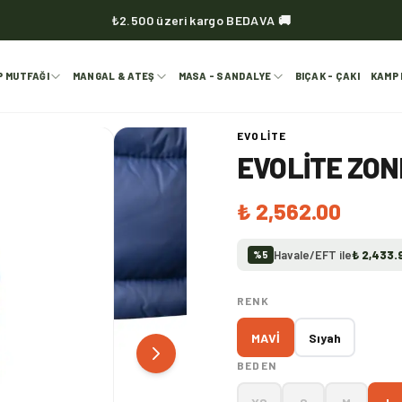
₺2.500 üzeri kargo BEDAVA 🚚
KVOX ürünlerinde kargo her zaman bedava 🔥
P MUTFAĞI
MANGAL & ATEŞ
MASA - SANDALYE
BIÇAK - ÇAKI
KAMP 
EVOLITE
EVOLITE ZON
₺ 2,562.00
Havale/EFT ile
₺ 2,433.
%
5
RENK
MAVİ
Sıyah
BEDEN