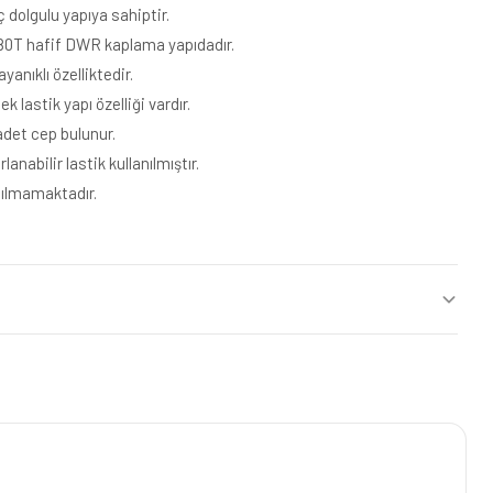
ç dolgulu yapıya sahiptir.
80T hafif DWR kaplama yapıdadır.
yanıklı özelliktedir.
lastik yapı özelliği vardır.
 adet cep bulunur.
nabilir lastik kullanılmıştır.
ılmamaktadır.
²