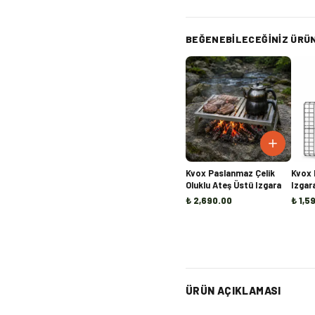
BEĞENEBILECEĞINIZ ÜRÜ
Kvox Paslanmaz Çelik
Kvox 
Oluklu Ateş Üstü Izgara
Izgar
₺ 2,690.00
₺ 1,5
ÜRÜN AÇIKLAMASI