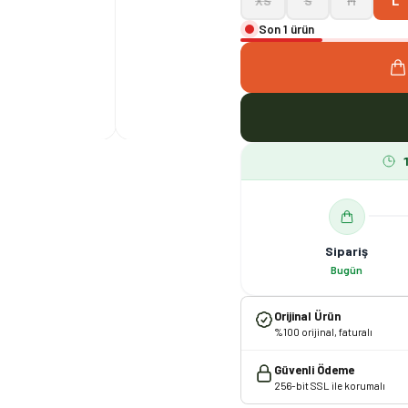
XS
S
M
L
Son 1 ürün
Sipariş
Bugün
Orijinal Ürün
%100 orijinal, faturalı
Güvenli Ödeme
256-bit SSL ile korumalı