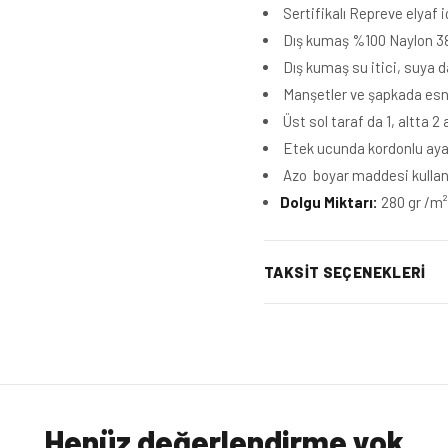
Sertifikalı Repreve elyaf i
Dış kumaş
%100 Naylon 3
Dış kumaş su itici, suya da
Manşetler ve şapkada esnek 
Üst sol taraf da 1, altta 2
Etek ucunda kordonlu ayarla
Azo boyar maddesi kullan
Dolgu Miktarı:
280 gr /
m
TAKSIT SEÇENEKLERI
Henüz değerlendirme yok