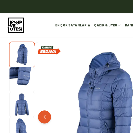
EN ÇOK SATANLAR 🔥
ÇADIR & UYKU
KAM