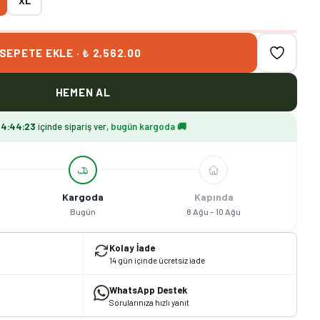
XL
SEPETE EKLE · ₺ 2,562.00
HEMEN AL
14
:
44
:
22
içinde sipariş ver,
bugün kargoda 🚚
Kargoda
Kapında
Bugün
8 Ağu – 10 Ağu
Kolay İade
14 gün içinde ücretsiz iade
WhatsApp Destek
Sorularınıza hızlı yanıt