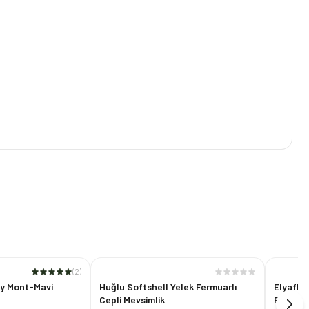
(
2
)
ay Mont-Mavi
Huğlu Softshell Yelek Fermuarlı
Elyaflı 
Cepli Mevsimlik
Rüzgar 