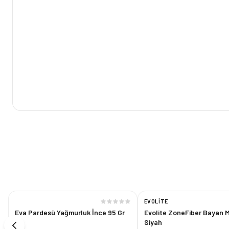
EVOLITE
%
16
Eva Pardesü Yağmurluk İnce 95 Gr
Evolite ZoneFiber Bayan 
Siyah