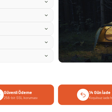
Güvenli Ödeme
14 Gün İade
256-bit SSL koruması
Koşulsuz iade h