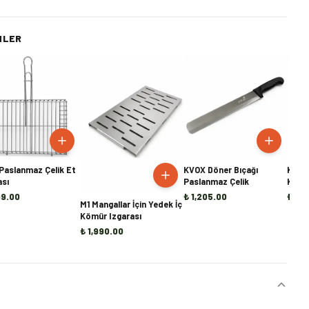
NLER
Paslanmaz Çelik Et
KVOX Döner Bıçağı
KVOX 
ası
Paslanmaz Çelik
Kamp
99.00
₺ 1,205.00
₺ 5,
M1 Mangallar İçin Yedek İç
Kömür Izgarası
₺ 1,990.00