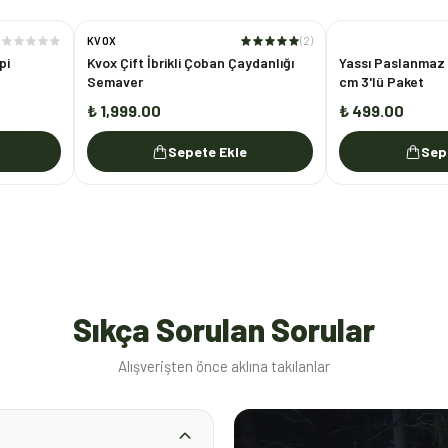
KVOX
(
2
)
pi
Kvox Çift İbrikli Çoban Çaydanlığı
Yassı Paslanmaz 
Semaver
cm 3'lü Paket
₺ 1,999.00
₺ 499.00
Sepete Ekle
Sep
Sıkça Sorulan Sorular
Alışverişten önce aklına takılanlar