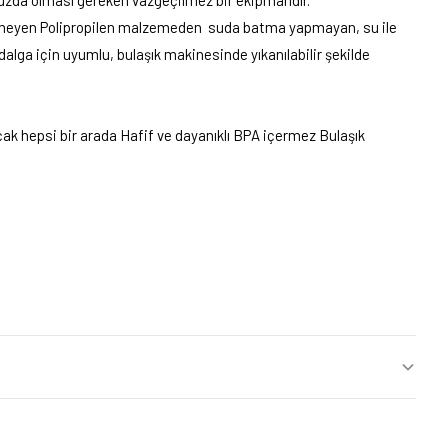
zda olması gereken vazgeçilmez bir ekipmandır.
meyen Polipropilen malzemeden suda batma yapmayan, su ile
alga için uyumlu, bulaşık makinesinde yıkanılabilir şekilde
ıçak hepsi bir arada Hafif ve dayanıklı BPA içermez Bulaşık