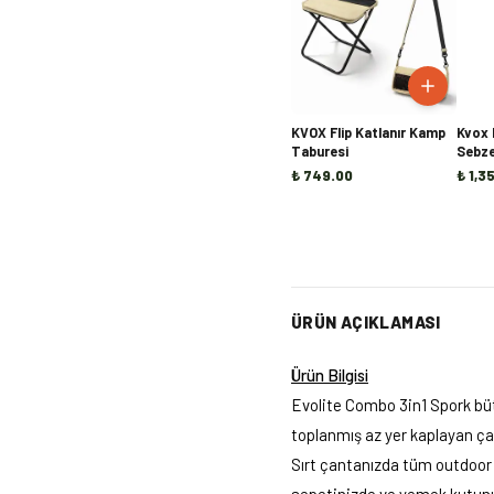
KVOX Flip Katlanır Kamp
Kvox 
Taburesi
Sebze
₺ 749.00
₺ 1,3
ÜRÜN AÇIKLAMASI
Ürün Bilgisi
Evolite Combo 3in1 Spork büt
toplanmış az yer kaplayan çat
Sırt çantanızda tüm outdoor f