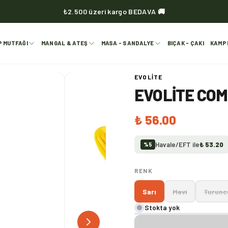
₺2.500 üzeri kargo BEDAVA 🚚
KVOX ürünlerinde kargo her zaman bedava 🔥
P MUTFAĞI
MANGAL & ATEŞ
MASA - SANDALYE
BIÇAK - ÇAKI
KAMP 
EVOLITE
EVOLITE COMB
₺ 56.00
Havale/EFT ile
₺ 53.20
%
5
RENK
Sarı
Mavi
Turunc
Stokta yok