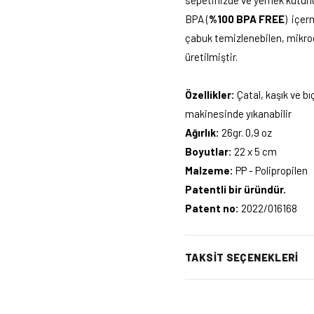
sepetinizde ve yemek kutunu
BPA (
%100 BPA FREE
) içer
çabuk temizlenebilen, mikrod
üretilmiştir.
Özellikler:
Çatal, kaşık ve b
makinesinde yıkanabilir
Ağırlık:
26gr. 0,9 oz
Boyutlar:
22 x 5 cm
Malzeme:
PP - Polipropilen
Patentli bir üründür.
Patent no:
2022/016168
TAKSIT SEÇENEKLERI