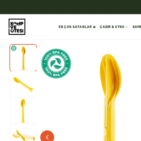
EN ÇOK SATANLAR 🔥
ÇADIR & UYKU
KAM