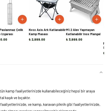
Paslanmaz Çelik
Kvox Axis Ark Katlanabilir
M1.2 Alev Yapmayan
 Izgarası
Kamp Masası
Katlanabilir Inox Mangal
50.00
₺ 2,999.00
₺ 3,999.00
M1.1 
Sakl
₺ 60
ün kamp faaliyetlerinizde kullanabileceğiniz hepsi bir araya
al kaşık ve bıçaktır.
aaliyetlerinizde, ve kamp, karavan piknik gibi faaliyetlerinizde,