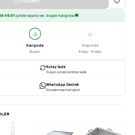
TÜKENDI
00
:
44
:
59
içinde sipariş ver,
bugün kargoda 🚚
Kargoda
Kapında
Bugün
8 Ağu – 10 Ağu
Kolay İade
14 gün içinde ücretsiz iade
WhatsApp Destek
Sorularınıza hızlı yanıt
NLER