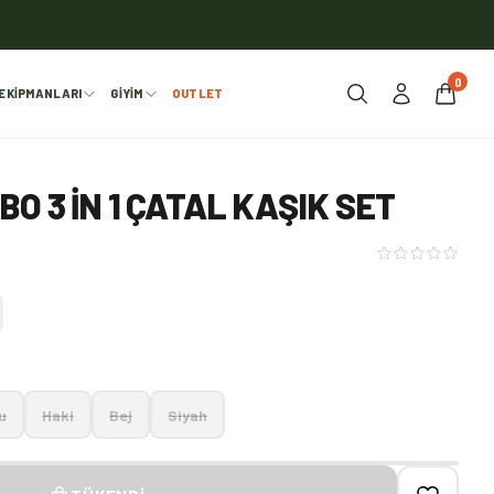
0
EKIPMANLARI
GIYIM
OUTLET
O 3 IN 1 ÇATAL KAŞIK SET
u
Haki
Bej
Siyah