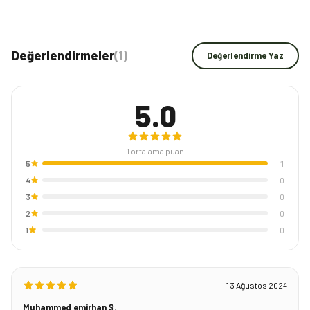
Değerlendirmeler
(
1
)
Değerlendirme Yaz
5.0
1
ortalama puan
5
1
4
0
3
0
2
0
1
0
13 Ağustos 2024
Muhammed emirhan Ş.