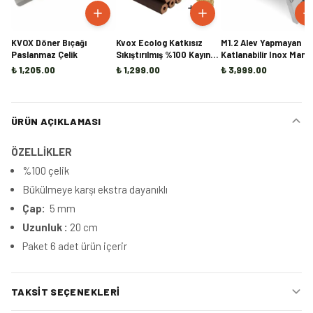
KVOX Döner Bıçağı
Kvox Ecolog Katkısız
M1.2 Alev Yapmayan
Paslanmaz Çelik
Sıkıştırılmış %100 Kayın
Katlanabilir Inox Mang
Briket Şömine ve Kamp
₺ 1,205.00
₺ 1,299.00
₺ 3,999.00
Odunu - 20KG
ÜRÜN AÇIKLAMASI
ÖZELLİKLER
%100 çelik
Bükülmeye karşı ekstra dayanıklı
Çap:
5 mm
Uzunluk :
20 cm
Paket 6 adet ürün içerir
TAKSIT SEÇENEKLERI