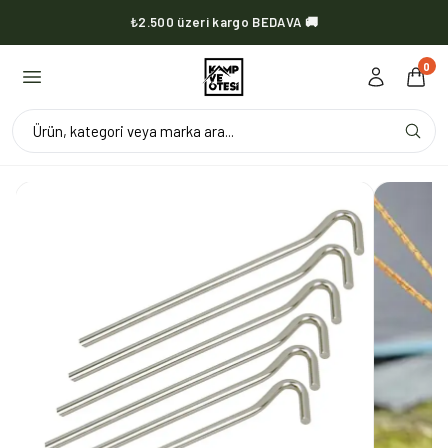
₺2.500 üzeri kargo BEDAVA 🚚
KVOX ürünlerinde kargo her zaman bedava 🔥
0
Ürün, kategori veya marka ara...