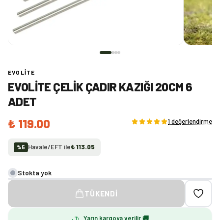
EVOLITE
EVOLITE ÇELIK ÇADIR KAZIĞI 20CM 6
ADET
₺ 119.00
1 değerlendirme
Havale/EFT ile
₺ 113.05
%
5
Stokta yok
TÜKENDI
Yarın kargoya verilir 🚚