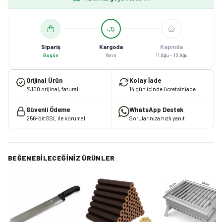
Sipariş
Kargoda
Kapında
Bugün
Yarın
11 Ağu – 13 Ağu
Orijinal Ürün
Kolay İade
%100 orijinal, faturalı
14 gün içinde ücretsiz iade
Güvenli Ödeme
WhatsApp Destek
256-bit SSL ile korumalı
Sorularınıza hızlı yanıt
BEĞENEBILECEĞINIZ ÜRÜNLER