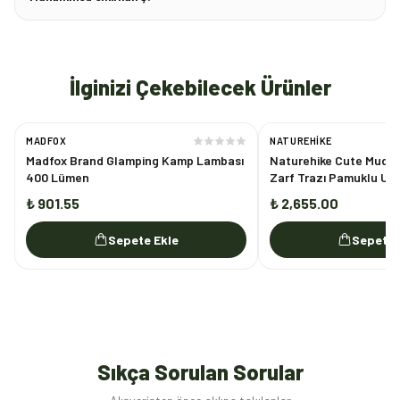
İlginizi Çekebilecek Ürünler
MADFOX
NATUREHIKE
Madfox Brand Glamping Kamp Lambası
Naturehike Cute Mud R
400 Lümen
Zarf Trazı Pamuklu Uy
₺ 901.55
₺ 2,655.00
Sepete Ekle
Sepete 
Sıkça Sorulan Sorular