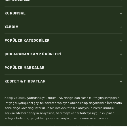
+
KURUMSAL
+
YARDIM
+
POPÜLER KATEGORILER
+
ÇOK ARANAN KAMP ÜRÜNLERI
+
POPÜLER MARKALAR
+
KEŞFET & FIRSATLAR
Kamp ve Ötesi
, çadırdan uyku tulumuna, mangaldan kamp mutfağına kampçının
ihtiyaç duyduğu her şeyi tek adreste toplayan online kamp mağazasıdır. İster hafta
sonu doğa kaçamağı ister uzun bir karavan rotası planlayın; binlerce ürünlük
seçkimizde her deneyim seviyesine, her rotaya ve her bütçeye uygun ekipmanı
kolayca bulabilir, gerçek kampçı yorumlarıyla güvenle karar verebilirsiniz.
Kampın kalbi çadırdır:
kamp çadırı
kategorimizde 2, 3 ve 4 kişilik modellerden aile